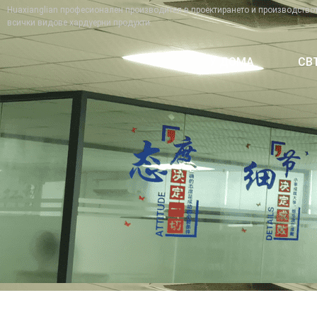
Huaxianglian професионален производител в проектирането и производствот
всички видове хардуерни продукти.
У ДОМА
СВ