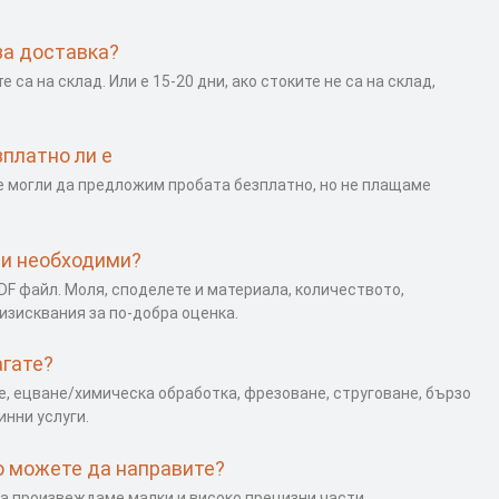
за доставка?
е са на склад. Или е 15-20 дни, ако стоките не са на склад,
платно ли е
ме могли да предложим пробата безплатно, но не плащаме
ви необходими?
DF файл. Моля, споделете и материала, количеството,
изисквания за по-добра оценка.
агате?
е, ецване/химическа обработка, фрезоване, струговане, бързо
инни услуги.
то можете да направите?
да произвеждаме малки и високо прецизни части.