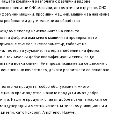
 Нашата компания разполага с различни видове
соко прецизни CNC машини, автоматични стругове, CNC
ифовъчни машини, пробивни машини, машини за навиване
за резбоване и други машини за обработка.
веждаме според изискванията на клиента.
шата фабрика има много машини за проверка, като
 пръскане със сол, акселерометър, габарит на
а, тестер за усукване, тестер за дебелина на филма,
 с технически добре квалифицирани екипи, за да
ята на всеки клиент. Ние продължаваме да се движим с
 основава на качеството, докато развитието се основава
чество на продукта, добро обслужване и много
рецизно производство, нашите продукти имат добра
ията. Нашите продукти стават добре позната марка и се
 международни и местни известни телекомуникационни и
ители, като Foxconn, Amphenol, Huawei.