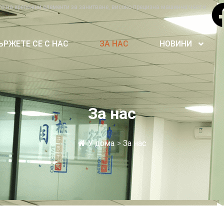
о на крепежни елементи за занитване, високо прецизна машинна част и
ЪРЖЕТЕ СЕ С НАС
ЗА НАС
НОВИНИ
За нас
У дома
>
За нас