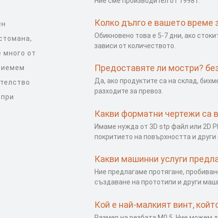
Ние сме производител от 1998 г.
Колко дълго е вашето време 
ен
Обикновено това е 5-7 дни, ако стокит
 стомана,
зависи от количеството.
 много от
Предоставяте ли мостри? без
приемем
Да, ако продуктите са на склад, бих
ателство
разходите за превоз.
 при
Какви форматни чертежи са 
Имаме нужда от 3D stp файл или 2D P
покритието на повърхността и други 
Какви машинни услуги предл
Ние предлагаме протягане, пробиван
създаване на прототипи и други маш
Кой е най-малкият винт, кой
Размер на резбата M0.5. Ние можем 