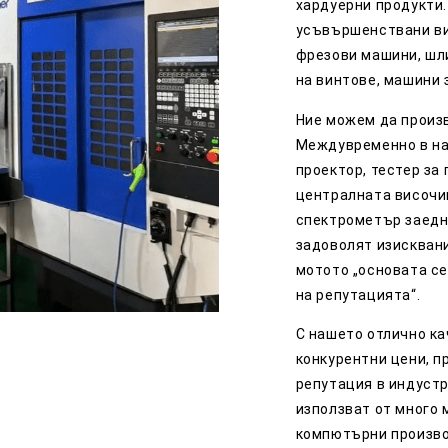
хардуерни продукти.
усъвършенствани ви
фрезови машини, шл
на винтове, машини 
Ние можем да произ
Междувременно в на
проектор, тестер за
централната височин
спектрометър заедно
задоволят изисквани
мотото „основата се
на репутацията“.
С нашето отлично ка
конкурентни цени, п
репутация в индустр
използват от много
компютърни производ