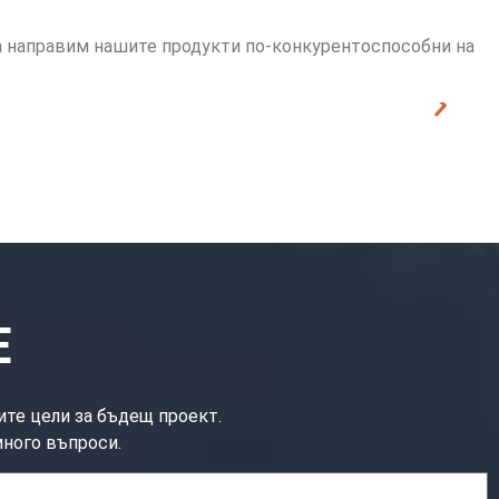
а направим нашите продукти по-конкурентоспособни на
Е
ите цели за бъдещ проект.
много въпроси.