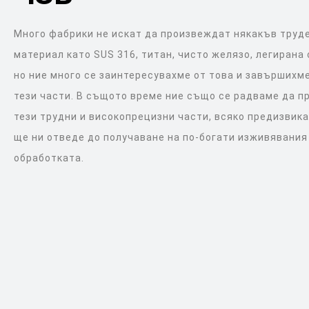
Много фабрики не искат да произвеждат някакъв труд
материал като SUS 316, титан, чисто желязо, легирана
но ние много се заинтересувахме от това и завършихме
тези части. В същото време ние също се радваме да 
тези трудни и високопрецизни части, всяко предизвик
ще ни отведе до получаване на по-богати изживявания
обработката.