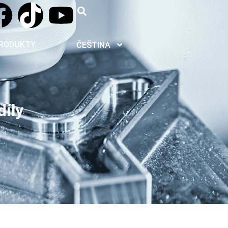
RODUKTY
ČEŠTINA
íly
..