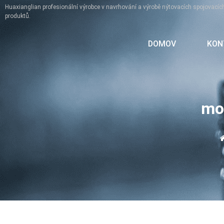
Huaxianglian profesionální výrobce v navrhování a výrobě nýtovacích spojovacíc
produktů.
DOMOV
KON
mo