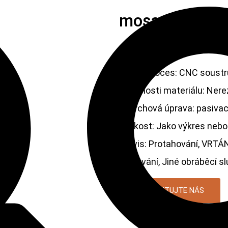
mosazné nere
mosazné nerezové CNC dý
Hlavní proces: CNC soustr
Vlastnosti materiálu: Nerez
Povrchová úprava: pasivace
Velikost: Jako výkres nebo
Servis: Protahování, VRTÁN
Frézování, Jiné obráběcí s
KONTAKTUJTE NÁS