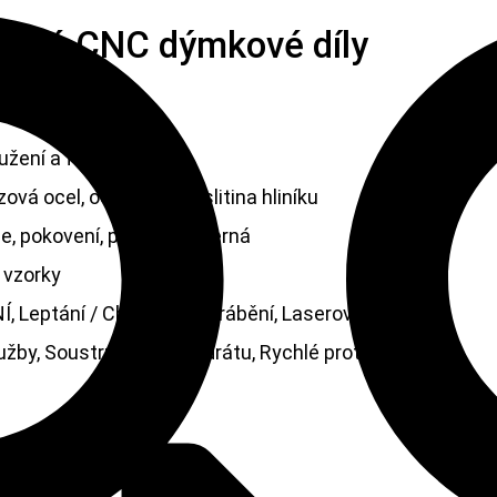
zové CNC dýmkové díly
mkové díly
užení a frézování
ová ocel, ocel, mosaz, slitina hliníku
, pokovení, pískování, černá
 vzorky
Í, Leptání / Chemické obrábění, Laserové obrábění,
lužby, Soustružení, EDM drátu, Rychlé prototypování