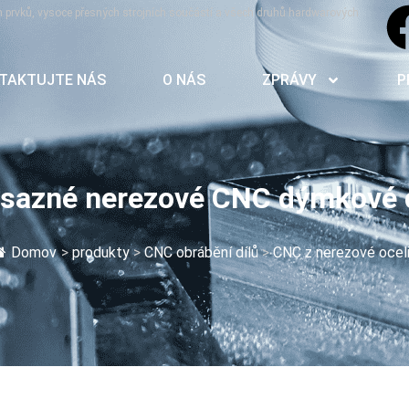
h prvků, vysoce přesných strojních součástí a všech druhů hardwarových
TAKTUJTE NÁS
O NÁS
ZPRÁVY
P
sazné nerezové CNC dýmkové d
Domov
>
produkty
>
CNC obrábění dílů
>
CNC z nerezové oceli.