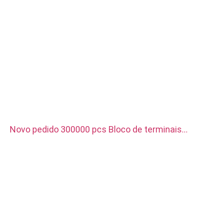
Novo pedido 300000 pcs Bloco de terminais
elétricos, é usado para carregador de veículo de
nova energia. O material é cobre vermelho com
revestimento prateado.