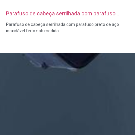
Parafuso de cabeça serrilhada com parafuso
preto de aço inoxidável feito sob medida
Parafuso de cabeça serrilhada com parafuso preto de aço
inoxidável feito sob medida
Tamanho:Personalizado/padrão, métrico/imperial
Material: aço, aço inoxidável, latão, cobre, alumínio, titânio,
nylon, etc.
Tratamento de superfície: zinco/níquel/cromo/latão,
anodizado, passivado, dacromet, endurecido, etc.
Estilo da cabeça: Pan, Truss, Flat, Oval, Round, HEX, Cheese,
Binding, OEM
Embalagem:Saco de plástico +caixa de cartão
Certificado:ISO,ROHS
Tipo de serviço: OEM/ODM
Origem:Guangdong, China