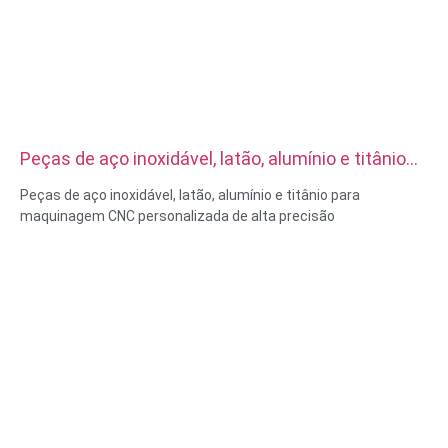
Peças de aço inoxidável, latão, alumínio e titânio
para maquinagem CNC personalizada de alta
Peças de aço inoxidável, latão, alumínio e titânio para
precisão
maquinagem CNC personalizada de alta precisão
Capacidades materiais: Torneamento e fresagem CNC
Material: Aço inoxidável/ Latão/Alumínio/Titânio
Tratamento de superfície: Passivação, zincado, Óxido
Anodizado
Tamanho: Conforme desenho ou amostras
Serviços: Brochagem, FRESAGEM, Gravura / Maquinação
Química, Maquinação a Laser, Fresagem, Outros Serviços de
Maquinação, Torneamento, Electroerosão por Fio,
Prototipagem Rápida