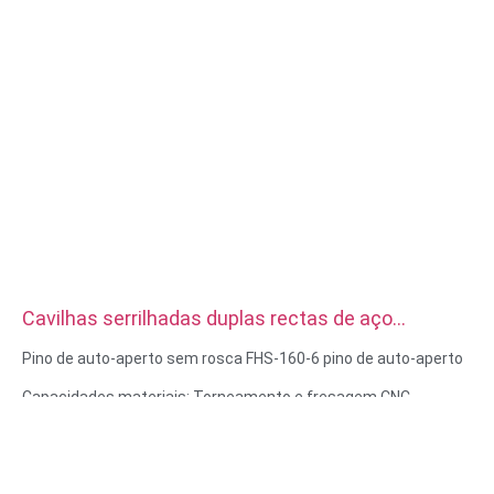
Cavilhas serrilhadas duplas rectas de aço
inoxidável de alta precisão personalizadas
Pino de auto-aperto sem rosca FHS-160-6 pino de auto-aperto
Capacidades materiais: Torneamento e fresagem CNC
Material: Aço inoxidável, aço carbono
Tratamento de superfície: Passivação, zincado
Tamanho: Conforme desenho ou amostras
Serviços: Brochagem, FRESAGEM, Gravura / Maquinação