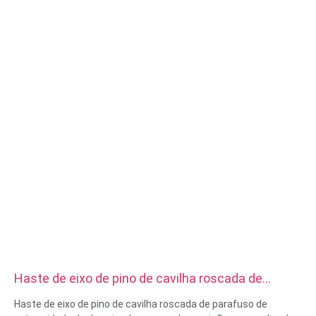
Química, Maquinação a Laser, Fresagem, Outros Serviços de
Maquinação, Torneamento, Electroerosão por Fio,
Prototipagem Rápida
Haste de eixo de pino de cavilha roscada de
parafuso de extremidade dupla usinado em cnc de
Haste de eixo de pino de cavilha roscada de parafuso de
precisão personalizada