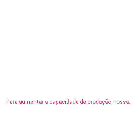
Para aumentar a capacidade de produção, nossa
fábrica adquiriu dois conjuntos de tornos CNC
automáticos CITIZEN.