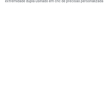
extremidade dupla usinado em cnc de precisão personalizada
Tamanho:Personalizado/padrão, métrico/imperial
Material: aço, aço inoxidável, latão, cobre, alumínio, titânio,
nylon, etc.
Tratamento de superfície: zinco/níquel/cromo/latão,
anodizado, passivado, dacromet, endurecido, etc.
Estilo da cabeça: Pan, Truss, Flat, Oval, Round, HEX, Cheese,
Binding, OEM
Embalagem:Saco de plástico +caixa de cartão
Certificado:ISO,ROHS
Tipo de serviço: OEM/ODM
Origem:Guangdong, China