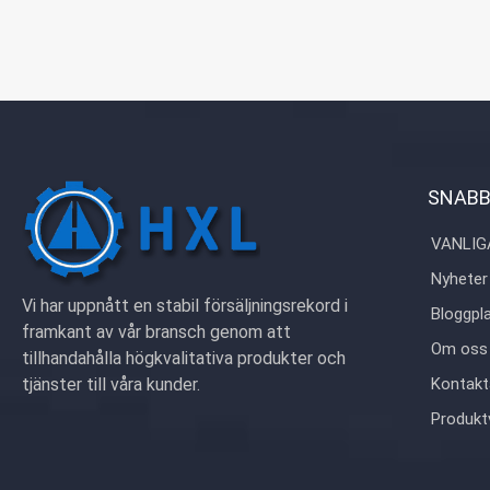
Storlek:Anpassad
Material:stål,rostfritt
stål,mässing,koppar,a
Ytbehandling:
zink/nickel/krom/mäs
anodiserad, passivera
Förpackning: Plastpå
Certifikat:ISO,ROHS
Typ av tjänst: OEM/
SNABB
Ursprung:Guangdong,
VANLIG
Nyheter
Vi har uppnått en stabil försäljningsrekord i
Bloggpl
framkant av vår bransch genom att
Om oss
tillhandahålla högkvalitativa produkter och
tjänster till våra kunder.
Kontakt
Produkt