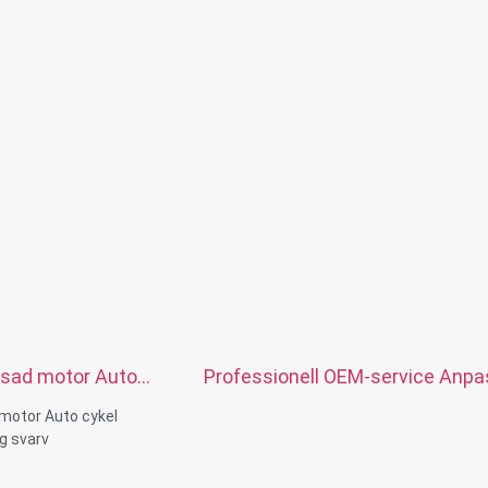
sad motor Auto
Professionell OEM-service Anp
NC svarvning svarv
bearbetning av rostfritt stål CN
motor Auto cykel
g delar
precisionssvarvdelar
ng svarv
lar