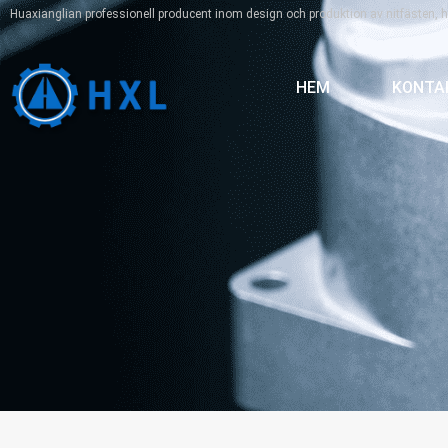
Huaxianglian professionell producent inom design och produktion av nitfästen, 
HEM
KONTA