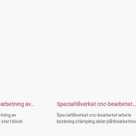
C-svarvning & fräsning
fritt stål, kolstål,
ing, zinkplätering,
ler prover
 Borrning, Etsning /
Laserbearbetning,
betningstjänster,
ing, Rapid Prototyping
arbetning av
Specialtillverkat cnc-bearbetat
ent stort block
arbete bockning stämpling delar
tning av
Specialtillverkat cnc-bearbetat arbete
allbearbetning
plåtbearbetning
stort block
bockning stämpling delar plåtbearbetnin
earbetning
Storlek:Anpassad