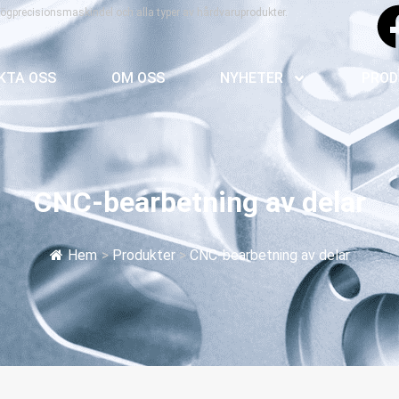
högprecisionsmaskindel och alla typer av hårdvaruprodukter.
KTA OSS
OM OSS
NYHETER
PROD
CNC-bearbetning av delar
Hem
>
Produkter
>
CNC-bearbetning av delar