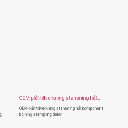
Storlek:Anpassad
Material:stål,rostfritt
stål,mässing,koppar,aluminium,titan,plast etc
Ytbehandling:
zink/nickel/krom/mässingplätering,
anodiserad, passiverad, dacromet, härdad etc.
Förpackning: Plastpåse + kartonglåda
Certifikat:ISO,ROHS
Typ av tjänst: OEM/ODM
Ursprung:Guangdong, Kina
OEM plåttillverkning stansning hål
komponent böjning stämpling delar
OEM plåttillverkning stansning hål komponent
g
böjning stämpling delar
Storlek:Anpassad