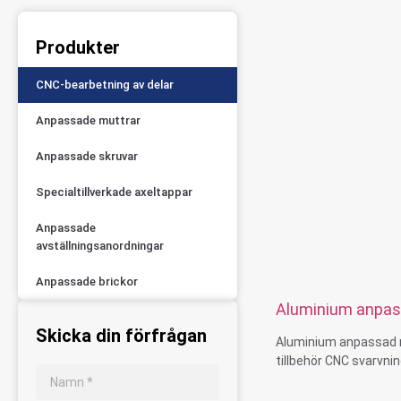
Produkter
CNC-bearbetning av delar
Anpassade muttrar
Anpassade skruvar
Specialtillverkade axeltappar
Anpassade
avställningsanordningar
Anpassade brickor
Aluminium anpas
cykel tillbehör C
Skicka din förfrågan
Aluminium anpassad 
maskinbearbetnin
tillbehör CNC svarvni
maskinbearbetning de