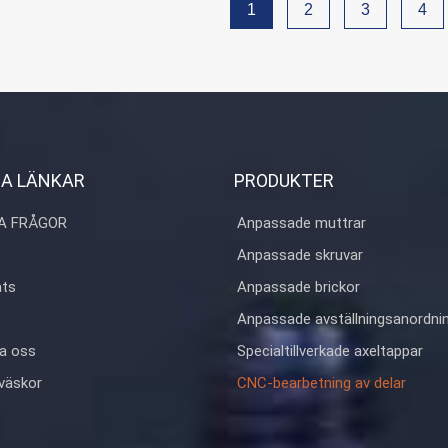
1
2
3
4
luminium,titan,plast etc
singplätering,
d, dacromet, härdad etc.
se + kartonglåda
ODM
A LÄNKAR
PRODUKTER
 Kina
A FRÅGOR
Anpassade muttrar
Anpassade skruvar
ats
Anpassade brickor
Anpassade avställningsanordni
a oss
Specialtillverkade axeltappar
väskor
CNC-bearbetning av delar