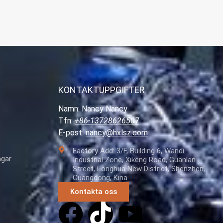
KONTAKTUPPGIFTER
Namn: Nancy Nancy
Tfn:
+86-13728626507
E-post:
nancy@hxlsz.com
Factory Add: 3/F, Building 6, Wandi
ngar
Industrial Zone, Xikeng Road, Guanlan
Street, Longhua New District, Shenzhen,
Guangdong, Kina.
Kontakta oss