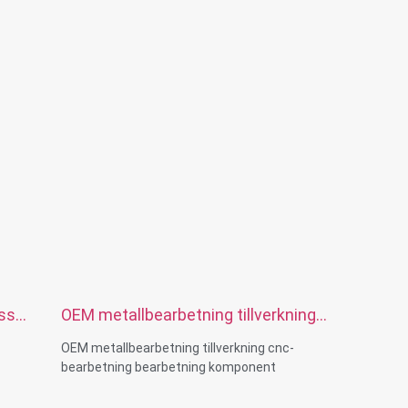
assad
OEM metallbearbetning tillverkning
C
cnc-bearbetning bearbetning
OEM metallbearbetning tillverkning cnc-
komponent pressgjutning del
bearbetning bearbetning komponent
pressgjutning del