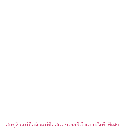
m2.5 ฯลฯ
วัสดุ: เหล็ก, สแตนเลส, ทองเหลือง, ทองแดง, อลูมิเนียม, ไทเทเนียม,
ไนลอน ฯลฯ
การรักษาพื้นผิว: สังกะสี / นิกเกิล / โครเมี่ยม / ชุบทองเหลือง, โนไดซ์,
ทู่, dacromet, แข็ง ฯลฯ
รูปแบบหัว:กระทะ, โครงถัก, แบน, วงรี, กลม, HEX, ชีส, เข้าเล่ม, OEM
การบรรจุ: ถุงพลาสติก + กล่องกระดาษ
ใบรับรอง: ISO, ROHS
ประเภทบริการ: OEM/ODM
แหล่งกำเนิดสินค้า: กวางตุ้ง จีน
สกรูหัวแม่มือหัวแม่มือสแตนเลสสีดำแบบสั่งทำพิเศษ