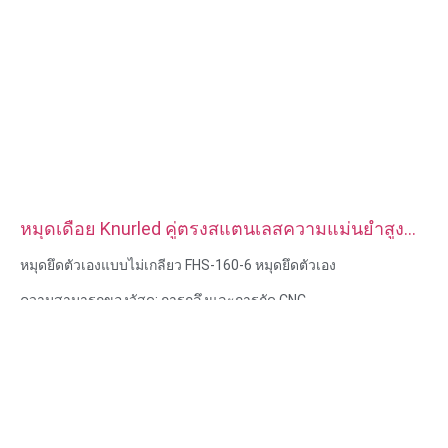
หมุดเดือย Knurled คู่ตรงสแตนเลสความแม่นยำสูง
แบบกำหนดเอง
หมุดยึดตัวเองแบบไม่เกลียว FHS-160-6 หมุดยึดตัวเอง
ความสามารถของวัสดุ: การกลึงและการกัด CNC
วัสดุ: สแตนเลส, เหล็กคาร์บอน
การรักษาพื้นผิว: ทู่, ชุบสังกะสี
ขนาด: ตามรูปวาดหรือตัวอย่าง
บริการ: การเจาะ การเจาะ การแกะสลัก / การใช้สารเคมี การใช้
เลเซอร์ การกัด บริการการใช้เครื่องจักรอื่น ๆ การกลึง EDM ลวด การ
สร้างต้นแบบอย่างรวดเร็ว