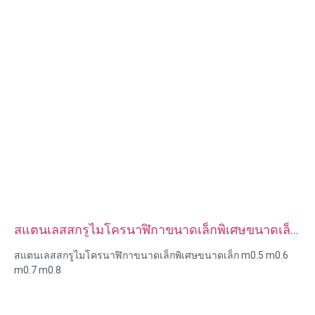
สแตนเลสสกรูไมโครนาฬิกาขนาดเล็กพิเศษขนาดเล็ก
m0.5 m0.6 m0.7 m0.8
สแตนเลสสกรูไมโครนาฬิกาขนาดเล็กพิเศษขนาดเล็ก m0.5 m0.6
m0.7 m0.8
ขนาด:กำหนดเอง/มาตรฐาน เมตริก/อิมพีเรียล
ขนาดไมโคร: m0.5 m0.6 m0.8 m0.9 m1 m1.2 m1.4 m1.6 m2