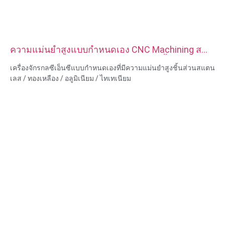
ความแม่นยำสูงแบบกำหนดเอง CNC Machining ส
แตนเลสทองเหลืองอลูมิเนียมไทเทเนียมชิ้นส่วน
เครื่องจักรกลซีเอ็นซีแบบกำหนดเองที่มีความแม่นยำสูงชิ้นส่วนสแตน
เลส / ทองเหลือง / อลูมิเนียม / ไทเทเนียม
ความสามารถของวัสดุ: การกลึงและการกัด CNC
วัสดุ: สแตนเลส/ทองเหลือง/อลูมิเนียม/ไทเทเนียม
การรักษาพื้นผิว: ทู่, ชุบสังกะสี, อโนไดซ์ออกไซด์
ขนาด: ตามรูปวาดหรือตัวอย่าง
บริการ: การเจาะ การเจาะ การแกะสลัก / การใช้สารเคมี การใช้
เลเซอร์ การกัด บริการการใช้เครื่องจักรอื่น ๆ การกลึง EDM ลวด การ
สร้างต้นแบบอย่างรวดเร็ว