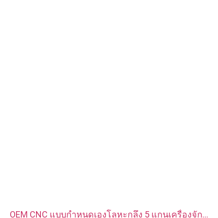
วัสดุ: เหล็ก, สแตนเลส, ทองเหลือง, ทองแดง, อลูมิเนียม, ไทเทเนียม,
ไนลอน ฯลฯ
การรักษาพื้นผิว: สังกะสี / นิกเกิล / โครเมี่ยม / ชุบทองเหลือง, โนไดซ์,
ทู่, dacromet, แข็ง ฯลฯ
รูปแบบหัว:กระทะ, โครงถัก, แบน, วงรี, กลม, HEX, ชีส, เข้าเล่ม, OEM
การบรรจุ: ถุงพลาสติก + กล่องกระดาษ
ใบรับรอง: ISO, ROHS
ประเภทบริการ: OEM/ODM
แหล่งกำเนิดสินค้า: กวางตุ้ง จีน
OEM CNC แบบกำหนดเองโลหะกลึง 5 แกนเครื่องจักร