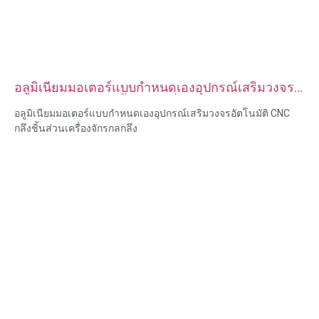
อลูมิเนียมมอเตอร์แบบกำหนดเองอุปกรณ์เสริมวงจร
อัตโนมัติ CNC กลึงชิ้นส่วนเครื่องจักรกลกลึง
อลูมิเนียมมอเตอร์แบบกำหนดเองอุปกรณ์เสริมวงจรอัตโนมัติ CNC
กลึงชิ้นส่วนเครื่องจักรกลกลึง
ความสามารถของวัสดุ: การกลึงและการกัด CNC
วัสดุ: ทองเหลือง สแตนเลส เหล็กคาร์บอน อลูมิเนียม
การรักษาพื้นผิว: ทู่, ชุบสังกะสี, อโนไดซ์
ขนาด: ตามรูปวาดหรือตัวอย่าง
บริการ: การเจาะ การเจาะ การแกะสลัก / การใช้สารเคมี การใช้
เลเซอร์ การกัด บริการการใช้เครื่องจักรอื่น ๆ การกลึง EDM ลวด การ
สร้างต้นแบบอย่างรวดเร็ว