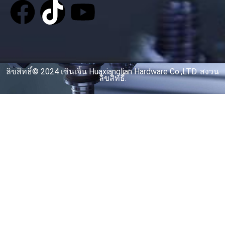
ลิขสิทธิ์© 2024 เซินเจิ้น Huaxianglian Hardware Co.,LTD. สงวน
ลิขสิทธิ์.