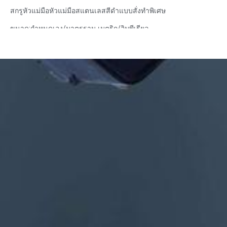
สกรูหัวแม่มือหัวแม่มือสแตนเลสสีดำแบบสั่งทำพิเศษ
ขนาด:กำหนดเอง/มาตรฐาน เมตริก/อิมพีเรียล
วัสดุ: เหล็ก, สแตนเลส, ทองเหลือง, ทองแดง, อลูมิเนียม, ไทเทเนียม,
ไนลอน ฯลฯ
การรักษาพื้นผิว: สังกะสี / นิกเกิล / โครเมี่ยม / ชุบทองเหลือง, โนไดซ์,
ทู่, dacromet, แข็ง ฯลฯ
รูปแบบหัว:กระทะ, โครงถัก, แบน, วงรี, กลม, HEX, ชีส, เข้าเล่ม, OEM
การบรรจุ: ถุงพลาสติก + กล่องกระดาษ
ใบรับรอง: ISO, ROHS
ประเภทบริการ: OEM/ODM
แหล่งกำเนิดสินค้า: กวางตุ้ง จีน