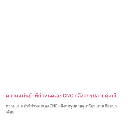
ความแม่นยำที่กำหนดเอง CNC กลึงสกรูปลายคู่เกลียว
แกนเดือยขาเดือย
ความแม่นยำที่กำหนดเอง CNC กลึงสกรูปลายคู่เกลียวแกนเดือยขา
เดือย
ขนาด:กำหนดเอง/มาตรฐาน เมตริก/อิมพีเรียล