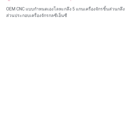
ชิ้นส่วนกลึงส่วนประกอบเครื่องจักรกลซีเอ็นซี
OEM CNC แบบกำหนดเองโลหะกลึง 5 แกนเครื่องจักรชิ้นส่วนกลึง
ส่วนประกอบเครื่องจักรกลซีเอ็นซี
ความสามารถของวัสดุ: การกลึงและการกัด CNC
วัสดุ: ทองเหลือง สแตนเลส เหล็กคาร์บอน อลูมิเนียม
การรักษาพื้นผิว: ทู่, ชุบสังกะสี, อโนไดซ์
ขนาด: ตามรูปวาดหรือตัวอย่าง
บริการ: การเจาะ การเจาะ การแกะสลัก / การใช้สารเคมี การใช้
เลเซอร์ การกัด บริการการใช้เครื่องจักรอื่น ๆ การกลึง EDM ลวด การ
สร้างต้นแบบอย่างรวดเร็ว