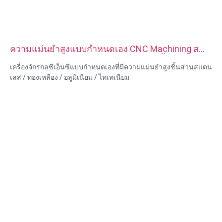
ความแม่นยำสูงแบบกำหนดเอง CNC Machining ส
แตนเลสทองเหลืองอลูมิเนียมไทเทเนียมชิ้นส่วน
เครื่องจักรกลซีเอ็นซีแบบกำหนดเองที่มีความแม่นยำสูงชิ้นส่วนสแตน
เลส / ทองเหลือง / อลูมิเนียม / ไทเทเนียม
ความสามารถของวัสดุ: การกลึงและการกัด CNC
วัสดุ: สแตนเลส/ทองเหลือง/อลูมิเนียม/ไทเทเนียม
การรักษาพื้นผิว: ทู่, ชุบสังกะสี, อโนไดซ์ออกไซด์
ขนาด: ตามรูปวาดหรือตัวอย่าง
บริการ: การเจาะ การเจาะ การแกะสลัก / การใช้สารเคมี การใช้
เลเซอร์ การกัด บริการการใช้เครื่องจักรอื่น ๆ การกลึง EDM ลวด การ
สร้างต้นแบบอย่างรวดเร็ว