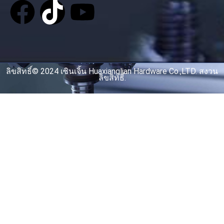
ลิขสิทธิ์© 2024 เซินเจิ้น Huaxianglian Hardware Co.,LTD. สงวน
ลิขสิทธิ์.