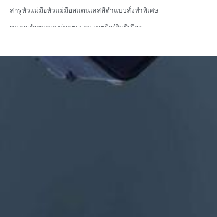
สกรูหัวแม่มือหัวแม่มือสแตนเลสสีดำแบบสั่งทำพิเศษ
ขนาด:กำหนดเอง/มาตรฐาน เมตริก/อิมพีเรียล
วัสดุ: เหล็ก, สแตนเลส, ทองเหลือง, ทองแดง, อลูมิเนียม, ไทเทเนียม,
ไนลอน ฯลฯ
การรักษาพื้นผิว: สังกะสี / นิกเกิล / โครเมี่ยม / ชุบทองเหลือง, โนไดซ์,
ทู่, dacromet, แข็ง ฯลฯ
รูปแบบหัว:กระทะ, โครงถัก, แบน, วงรี, กลม, HEX, ชีส, เข้าเล่ม, OEM
การบรรจุ: ถุงพลาสติก + กล่องกระดาษ
ใบรับรอง: ISO, ROHS
ประเภทบริการ: OEM/ODM
แหล่งกำเนิดสินค้า: กวางตุ้ง จีน