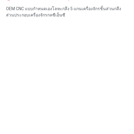
ชิ้นส่วนกลึงส่วนประกอบเครื่องจักรกลซีเอ็นซี
OEM CNC แบบกำหนดเองโลหะกลึง 5 แกนเครื่องจักรชิ้นส่วนกลึง
ส่วนประกอบเครื่องจักรกลซีเอ็นซี
ความสามารถของวัสดุ: การกลึงและการกัด CNC
วัสดุ: ทองเหลือง สแตนเลส เหล็กคาร์บอน อลูมิเนียม
การรักษาพื้นผิว: ทู่, ชุบสังกะสี, อโนไดซ์
ขนาด: ตามรูปวาดหรือตัวอย่าง
บริการ: การเจาะ การเจาะ การแกะสลัก / การใช้สารเคมี การใช้
เลเซอร์ การกัด บริการการใช้เครื่องจักรอื่น ๆ การกลึง EDM ลวด การ
สร้างต้นแบบอย่างรวดเร็ว