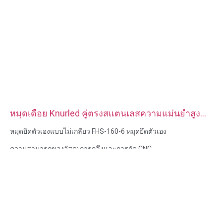
หมุดเดือย Knurled คู่ตรงสแตนเลสความแม่นยำสูง
แบบกำหนดเอง
หมุดยึดตัวเองแบบไม่เกลียว FHS-160-6 หมุดยึดตัวเอง
ความสามารถของวัสดุ: การกลึงและการกัด CNC
วัสดุ: สแตนเลส, เหล็กคาร์บอน
การรักษาพื้นผิว: ทู่, ชุบสังกะสี
ขนาด: ตามรูปวาดหรือตัวอย่าง
บริการ: การเจาะ การเจาะ การแกะสลัก / การใช้สารเคมี การใช้
เลเซอร์ การกัด บริการการใช้เครื่องจักรอื่น ๆ การกลึง EDM ลวด การ
สร้างต้นแบบอย่างรวดเร็ว