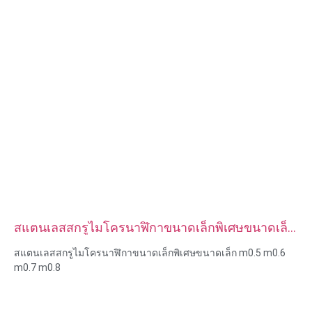
สแตนเลสสกรูไมโครนาฬิกาขนาดเล็กพิเศษขนาดเล็ก
m0.5 m0.6 m0.7 m0.8
สแตนเลสสกรูไมโครนาฬิกาขนาดเล็กพิเศษขนาดเล็ก m0.5 m0.6
m0.7 m0.8
ขนาด:กำหนดเอง/มาตรฐาน เมตริก/อิมพีเรียล
ขนาดไมโคร: m0.5 m0.6 m0.8 m0.9 m1 m1.2 m1.4 m1.6 m2