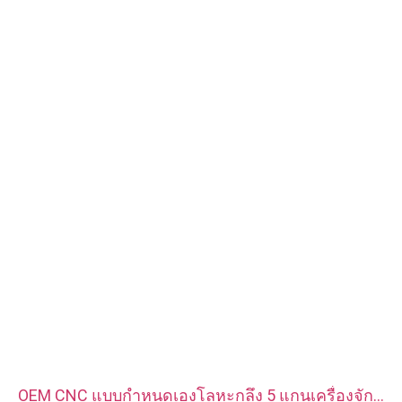
วัสดุ: เหล็ก, สแตนเลส, ทองเหลือง, ทองแดง, อลูมิเนียม, ไทเทเนียม,
ไนลอน ฯลฯ
การรักษาพื้นผิว: สังกะสี / นิกเกิล / โครเมี่ยม / ชุบทองเหลือง, โนไดซ์,
ทู่, dacromet, แข็ง ฯลฯ
รูปแบบหัว:กระทะ, โครงถัก, แบน, วงรี, กลม, HEX, ชีส, เข้าเล่ม, OEM
การบรรจุ: ถุงพลาสติก + กล่องกระดาษ
ใบรับรอง: ISO, ROHS
ประเภทบริการ: OEM/ODM
แหล่งกำเนิดสินค้า: กวางตุ้ง จีน
OEM CNC แบบกำหนดเองโลหะกลึง 5 แกนเครื่องจักร