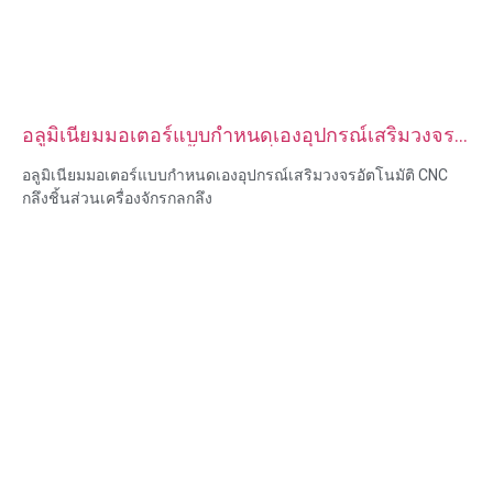
อลูมิเนียมมอเตอร์แบบกำหนดเองอุปกรณ์เสริมวงจร
อัตโนมัติ CNC กลึงชิ้นส่วนเครื่องจักรกลกลึง
อลูมิเนียมมอเตอร์แบบกำหนดเองอุปกรณ์เสริมวงจรอัตโนมัติ CNC
กลึงชิ้นส่วนเครื่องจักรกลกลึง
ความสามารถของวัสดุ: การกลึงและการกัด CNC
วัสดุ: ทองเหลือง สแตนเลส เหล็กคาร์บอน อลูมิเนียม
การรักษาพื้นผิว: ทู่, ชุบสังกะสี, อโนไดซ์
ขนาด: ตามรูปวาดหรือตัวอย่าง
บริการ: การเจาะ การเจาะ การแกะสลัก / การใช้สารเคมี การใช้
เลเซอร์ การกัด บริการการใช้เครื่องจักรอื่น ๆ การกลึง EDM ลวด การ
สร้างต้นแบบอย่างรวดเร็ว