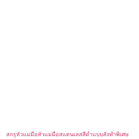
m2.5 ฯลฯ
วัสดุ: เหล็ก, สแตนเลส, ทองเหลือง, ทองแดง, อลูมิเนียม, ไทเทเนียม,
ไนลอน ฯลฯ
การรักษาพื้นผิว: สังกะสี / นิกเกิล / โครเมี่ยม / ชุบทองเหลือง, โนไดซ์,
ทู่, dacromet, แข็ง ฯลฯ
รูปแบบหัว:กระทะ, โครงถัก, แบน, วงรี, กลม, HEX, ชีส, เข้าเล่ม, OEM
การบรรจุ: ถุงพลาสติก + กล่องกระดาษ
ใบรับรอง: ISO, ROHS
ประเภทบริการ: OEM/ODM
แหล่งกำเนิดสินค้า: กวางตุ้ง จีน
สกรูหัวแม่มือหัวแม่มือสแตนเลสสีดำแบบสั่งทำพิเศษ