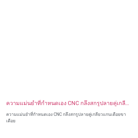
ความแม่นยำที่กำหนดเอง CNC กลึงสกรูปลายคู่เกลียว
แกนเดือยขาเดือย
ความแม่นยำที่กำหนดเอง CNC กลึงสกรูปลายคู่เกลียวแกนเดือยขา
เดือย
ขนาด:กำหนดเอง/มาตรฐาน เมตริก/อิมพีเรียล