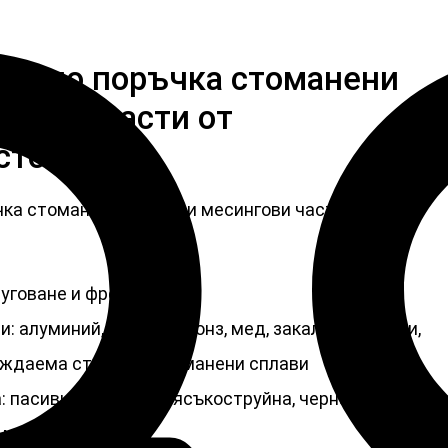
ни по поръчка стоманени
нгови части от
стомана
чка стоманени метални месингови части от
руговане и фрезоване
 алуминий, месинг, бронз, мед, закалени метали,
ъждаема стомана, стоманени сплави
 пасивна, покрита, пясъкоструйна, черна
и мостри