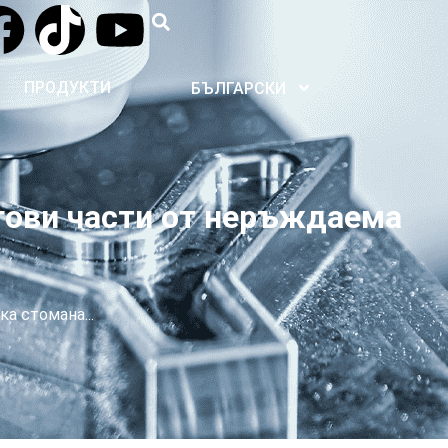
ПРОДУКТИ
БЪЛГАРСКИ
гови части от неръждаема
а стомана...