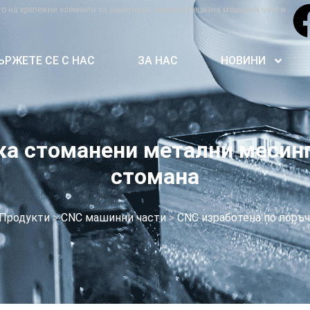
о на крепежни елементи за занитване, високо прецизна машинна част и
ЪРЖЕТЕ СЕ С НАС
ЗА НАС
НОВИНИ
ка стоманени метални месин
стомана
Продукти
>
CNC машинни части
>
CNC изработена по поръчк