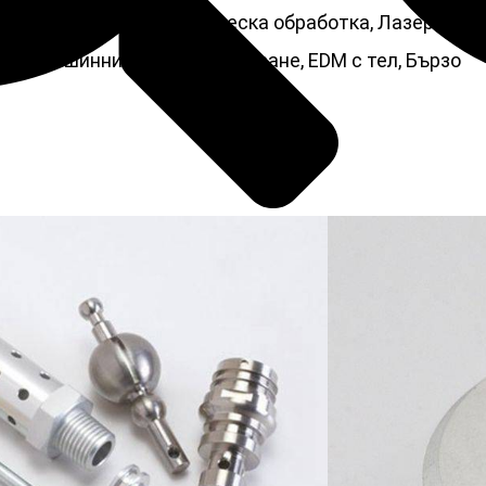
БИВАНЕ, Гравиране/Химическа обработка, Лазерна
уги машинни услуги, Струговане, EDM с тел, Бързо