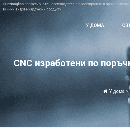
Huaxianglian професионален производител в проектирането и производствот
всички видове хардуерни продукти.
У ДОМА
СВ
CNC изработени по поръч
У дома
>