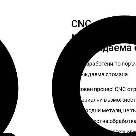
CNC изработе
метални меси
неръждаема 
CNC изработени по поръ
неръждаема стомана
Основен процес: CNC ст
Материални възможности:
благородни метали, нер
Повърхностна обработка:
Размер: Като чертеж ил