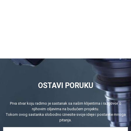
fabrika je nabavila dva kompleta CITIZEN
automatske CNC strugnice.
OSTAVI PORUKU
Prva stvar koju radimo je sastanak sa našim klijentima i razgovor o
njihovim ciljevima na budućem projektu.
Tokom ovog sastanka slobodno iznesite svoje ideje i postavite mnoga
pitanja.