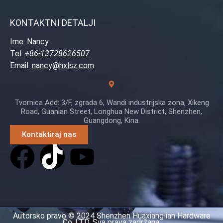
KONTAKTNI DETALJI
Ime: Nancy
Tel:
+86-13728626507
Email:
nancy@hxlsz.com
Tvornica Add: 3/F, zgrada 6, Wandi industrijska zona, Xikeng
Road, Guanlan Street, Longhua New District, Shenzhen,
Guangdong, Kina.
Kontaktiraj nas
Autorsko pravo © 2024 Shenzhen Huaxianglian Hardware
Co.,LTD. Sva prava zadržana.