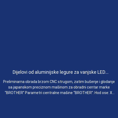
Dijelovi od aluminijske legure za vanjske LED
kombinirane ekrane
iminarna obrada brzom CNC strugom, zatim bušenje i glodanje
Mat
a japanskom preciznom mašinom za obradni centar marke
OTHER” Parametri centralne mašine “BROTHER”: Hod ose: X-
 700mm Y-osa 400mm Z-osa 300mm Veličina radnog stola:
ef
0mm ×400 mm Maksimalno opterećenje: 400 kg Dvosmjerna
n
tačnost pozicioniranja svake ose: 0,006 mm-0,020 mm
smjerna tačnost ponavljanja pozicioniranja svake ose: 0,004