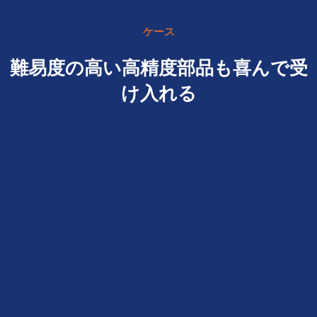
表面処理：亜鉛/ニッケル/クロム/真鍮メッキ、陽極酸化処理、
不動態化処理、ダクロメット、硬化処理など
ケース
ヘッドスタイル：パン、トラス、フラット、オーバル、ラウン
ド、HEX、チーズ、バインディング、OEM
難易度の高い高精度部品も喜んで受
パッキング: ポリ袋 +carton 箱
証明書：ISO、ROHS
け入れる
サービスタイプOEM/ODM
原産地：中国広東省