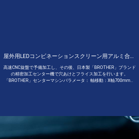
屋外用LEDコンビネーションスクリーン用アルミ合金
部品
高速CNC旋盤で予備加工し、その後、日本製「BROTHER」ブランド
の精密加工センター機で穴あけとフライス加工を行います。
「BROTHER」センターマシンパラメータ： 軸移動：X軸700mm、
Y軸400mm、Z軸300mm 作業台サイズ：800mm×400mm 最大荷
重：400kg 各軸の双方向位置決め精度：0.006mm～0.020mm 各軸
の双方向繰り返し位置決め精度：0.004mm