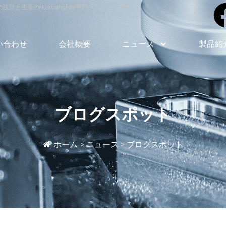
生産のHuaxianglian専門プロデューサー。
い合わせ
会社概要
ニュース
製品紹
ブログスポット
ホーム
>
ニュース
>
ブログスポット