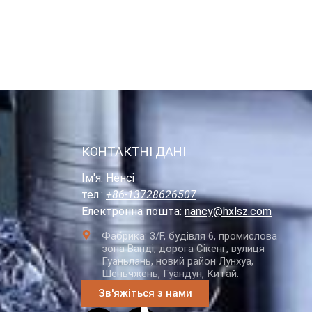
КОНТАКТНІ ДАНІ
Ім'я: Ненсі
тел.:
+86-13728626507
Електронна пошта:
nancy@hxlsz.com
Фабрика: 3/F, будівля 6, промислова
зона Ванді, дорога Сікенг, вулиця
Гуаньлань, новий район Лунхуа,
Шеньчжень, Гуандун, Китай.
Зв'яжіться з нами