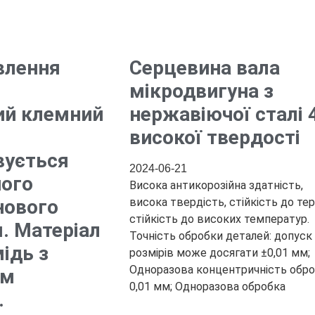
влення
Серцевина вала
.
мікродвигуна з
ий клемний
нержавіючої сталі 
високої твердості
вується
2024-06-21
ного
Висока антикорозійна здатність,
нового
висока твердість, стійкість до тер
стійкість до високих температур.
. Матеріал
Точність обробки деталей: допуск
мідь з
розмірів може досягати ±0,01 мм;
Одноразова концентричність обр
им
0,01 мм; Одноразова обробка
.