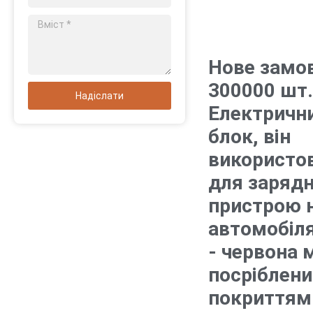
Нове замо
300000 шт
Надіслати
Електричн
блок, він
використо
для заряд
пристрою 
автомобіля
- червона 
посріблен
покриттям