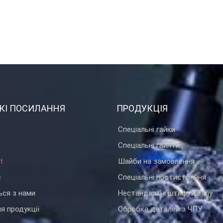
КІ ПОСИЛАННЯ
ПРОДУКЦІЯ
Спеціальні гайки
Спеціальні гвинти
t
Шайби на замовлення
с
Спеціальні протистояння
ься з нами
Нестандартні штифти валу
я продукції
Обробка деталей з ЧПУ