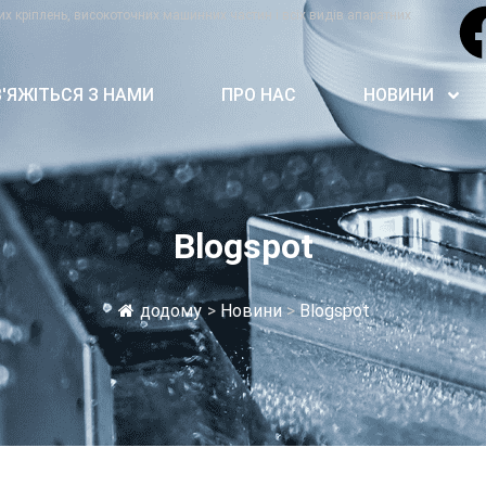
их кріплень, високоточних машинних частин і всіх видів апаратних
В'ЯЖІТЬСЯ З НАМИ
ПРО НАС
НОВИНИ
Blogspot
додому
>
Новини
>
Blogspot