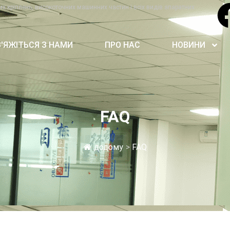
их кріплень, високоточних машинних частин і всіх видів апаратних
В'ЯЖІТЬСЯ З НАМИ
ПРО НАС
НОВИНИ
FAQ
додому
>
FAQ