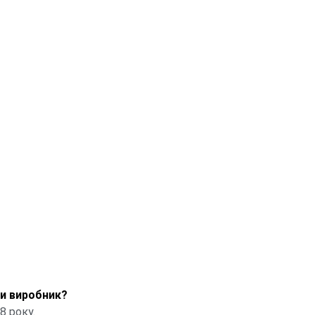
чи виробник?
8 року.