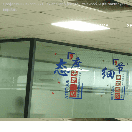
Професійний виробник Huaxianglian у розробці та виробництві заклепувальн
виробів.
ДОДОМУ
З