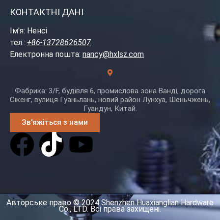
КОНТАКТНІ ДАНІ
Ім'я: Ненсі
тел.:
+86-13728626507
Електронна пошта:
nancy@hxlsz.com
Фабрика: 3/F, будівля 6, промислова зона Ванді, дорога
Сікенг, вулиця Гуаньлань, новий район Лунхуа, Шеньчжень,
Гуандун, Китай.
Зв'яжіться з нами
Авторське право © 2024 Shenzhen Huaxianglian Hardware
Co., LTD. Всі права захищені.