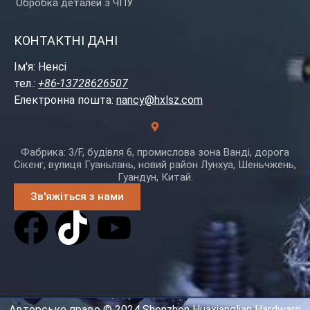
Обробка деталей з ЧПУ
КОНТАКТНІ ДАНІ
Ім'я: Ненсі
тел.:
+86-13728626507
Електронна пошта:
nancy@hxlsz.com
Фабрика: 3/F, будівля 6, промислова зона Ванді, дорога
Сікенг, вулиця Гуаньлань, новий район Лунхуа, Шеньчжень,
Гуандун, Китай.
Зв'яжіться з нами
Авторське право © 2024 Shenzhen Huaxianglian Hardware