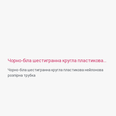
Чорно-біла шестигранна кругла пластикова
нейлонова розпірна трубка
Чорно-біла шестигранна кругла пластикова нейлонова
розпірна трубка
Розмір: M2-M36 або індивідуальний
Можливості матеріалів: нейлон, пластик, друкована
плата, гума, латунь, нержавіюча сталь, сталь, алюміній
Обробка поверхні: оцинкована, нікельована, пасивна,
титанована, піскоструминна, анодована, хромована,
електропокриття, чорна, звичайна, дакро, срібляста,