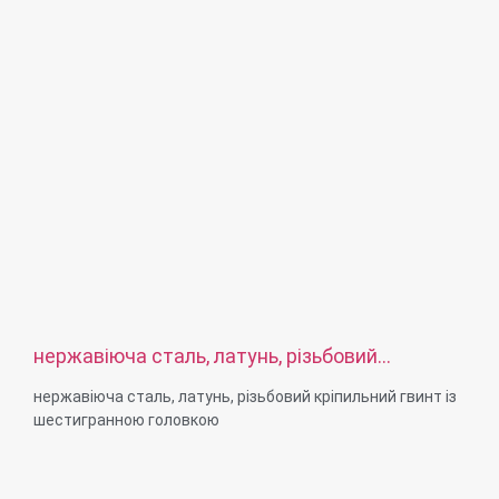
польська або відповідно до ваших вимог
Сервіс: OEM ODM
нержавіюча сталь, латунь, різьбовий
кріпильний гвинт із шестигранною головкою
нержавіюча сталь, латунь, різьбовий кріпильний гвинт із
шестигранною головкою
Розмір: нестандартний/стандартний, метричний/
імперський