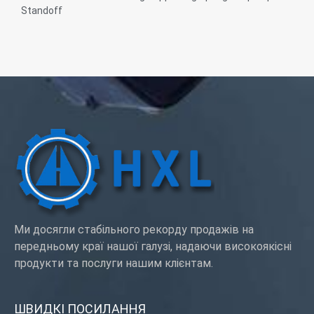
Standoff
Матеріал: алюміній, вуглецева сталь, нержавіюча сталь
Обробка поверхні: звичайна, оцинкована, пасивація
Діаметр отвору для кріплення верхньої панелі Код: 156, 4
мм
Сервіс: OEM ODM
Ми досягли стабільного рекорду продажів на
передньому краї нашої галузі, надаючи високоякісні
продукти та послуги нашим клієнтам.
ШВИДКІ ПОСИЛАННЯ