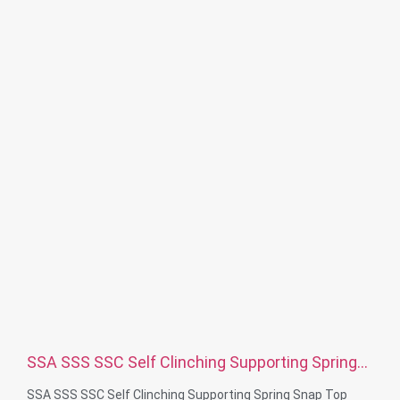
Матеріал: сталь, нержавіюча сталь, латунь, мідь,
алюміній, титан, нейлон тощо
Обробка поверхні: цинк/нікель/хром/латунь, анодований,
пасивний, дакромет, загартований тощо
Стиль головки: каструля, ферма, плоска, овальна, кругла,
шестигранна, сирна, палітурна, OEM
Упаковка: поліетиленовий пакет + картонна коробка
Сертифікат: ISO, ROHS
Тип послуги: OEM/ODM
Походження: Гуандун, Китай
SSA SSS SSC Self Clinching Supporting Spring
Snap Top Standoff
SSA SSS SSC Self Clinching Supporting Spring Snap Top