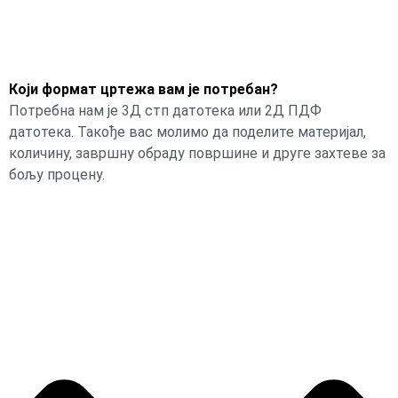
Који формат цртежа вам је потребан?
Потребна нам је 3Д стп датотека или 2Д ПДФ
датотека. Такође вас молимо да поделите материјал,
количину, завршну обраду површине и друге захтеве за
бољу процену.