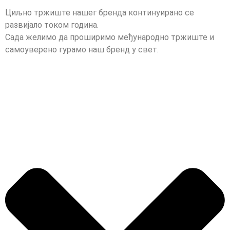
Циљно тржиште нашег бренда континуирано се
развијало током година.
Сада желимо да проширимо међународно тржиште и
самоуверено гурамо наш бренд у свет.