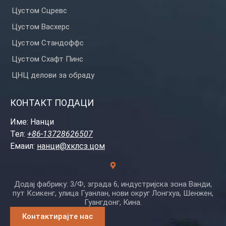
Цустом Сцревс
Цустом Васхерс
Цустом Стандоффс
Цустом Схафт Пинс
ЦНЦ делови за обраду
КОНТАКТ ПОДАЦИ
Име: Нанци
Тел:
+86-13728626507
Емаил:
нанци@хклсз.цом
Додај фабрику: 3/Ф, зграда 6, индустријска зона Ванди,
пут Ксикенг, улица Гуанлан, нови округ Лонгхуа, Шенжен,
Гуангдонг, Кина.
Контактирајте нас