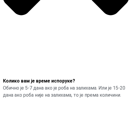
Колико вам је време испоруке?
Обично је 5-7 дана ако је роба на залихама. Или је 15-20
дана ако роба није на залихама, то је према количини.