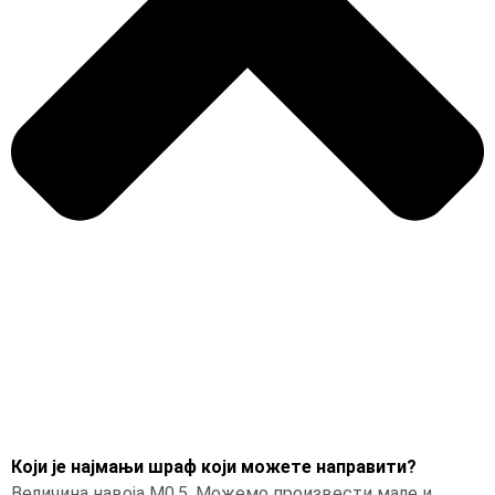
Који је најмањи шраф који можете направити?
Величина навоја М0,5. Можемо произвести мале и