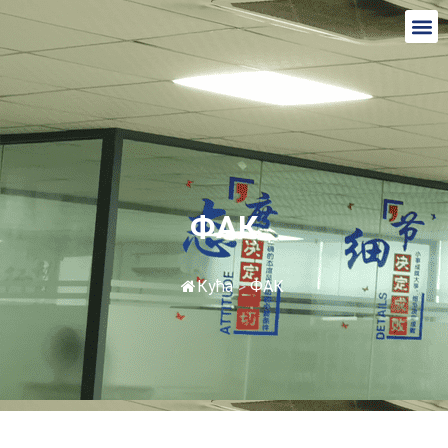
ФАК
Кућа
>
ФАК