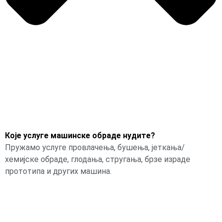
Које услуге машинске обраде нудите?
Пружамо услуге провлачења, бушења, јеткања/
хемијске обраде, глодања, стругања, брзе израде
прототипа и других машина.