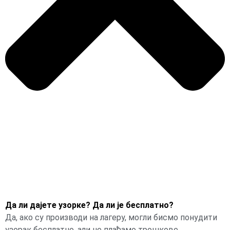
Да ли дајете узорке? Да ли је бесплатно?
Да, ако су производи на лагеру, могли бисмо понудити
узорак бесплатно, али не плаћамо трошкове