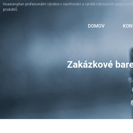
Huaxianglian profesionální výrobce v navrhování a výrobě nýtovacích spojovacíc
produktů.
DOMOV
KON
Zakázkové bare