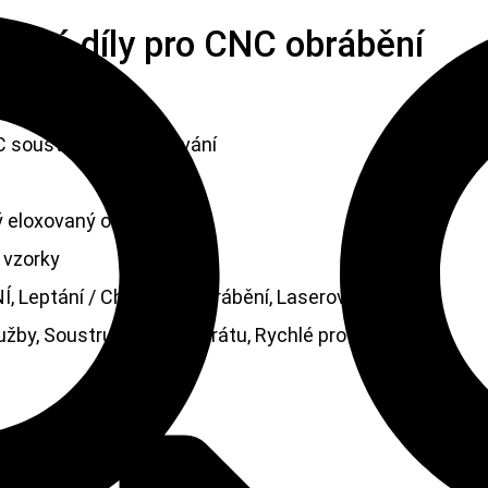
evné díly pro CNC obrábění
iníku
 soustružení a frézování
 eloxovaný oxid
 vzorky
Í, Leptání / Chemické obrábění, Laserové obrábění,
lužby, Soustružení, EDM drátu, Rychlé prototypování