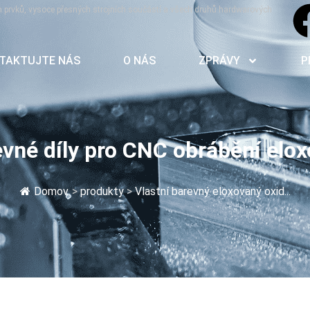
h prvků, vysoce přesných strojních součástí a všech druhů hardwarových
TAKTUJTE NÁS
O NÁS
ZPRÁVY
P
vné díly pro CNC obrábění elox
Domov
>
produkty
>
Vlastní barevný eloxovaný oxid...