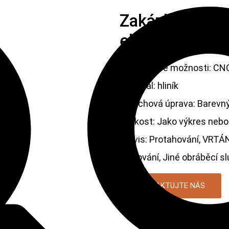
Zakázkové bar
eloxovaného hl
Materiálové možnosti: CNC
Materiál: hliník
Povrchová úprava: Barevný
Velikost: Jako výkres nebo
Servis: Protahování, VRTÁN
Frézování, Jiné obráběcí s
KONTAKTUJTE NÁS