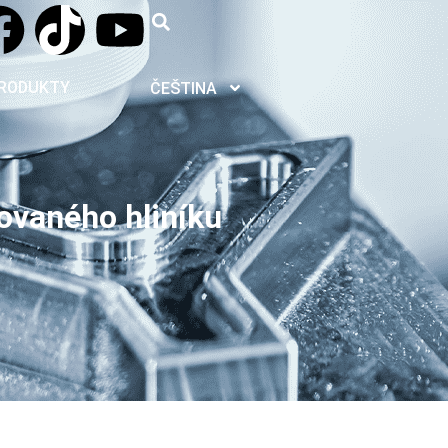
RODUKTY
ČEŠTINA
ovaného hliníku