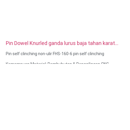
Pin Dowel Knurled ganda lurus baja tahan karat
presisi tinggi khusus
Pin self clinching non-ulir FHS-160-6 pin self clinching
Kemampuan Material: Pembubutan & Penggilingan CNC
Bahan: Baja tahan karat, baja karbon
Perawatan permukaan: Pasifasi, berlapis seng
Ukuran: Seperti gambar atau sampel
Layanan: Broaching, DRILLING, Etching / Chemical Machining,
Laser Machining, Milling, Layanan Machining Lainnya, Turning,
Wire EDM, Rapid Prototyping