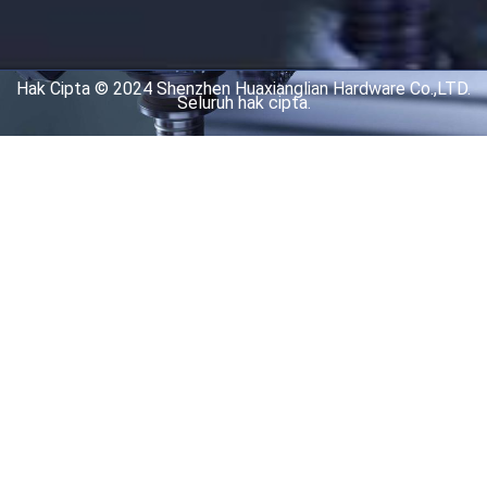
Hak Cipta © 2024 Shenzhen Huaxianglian Hardware Co.,LTD.
Seluruh hak cipta.