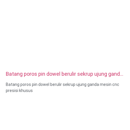
Batang poros pin dowel berulir sekrup ujung ganda
mesin cnc presisi khusus
Batang poros pin dowel berulir sekrup ujung ganda mesin cnc
presisi khusus
Ukuran: Kustom/standar, metrik/imperial
Bahan: baja, baja tahan karat, kuningan, tembaga, aluminium,
titanium, nilon dll
Perlakuan permukaan: pelapisan seng/nikel/krom/kuningan,
anodized, pasif, dacromet, mengeras dll