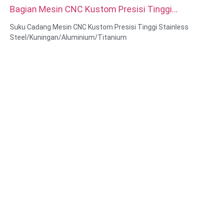
Bagian Mesin CNC Kustom Presisi Tinggi
Stainless Steel Kuningan Aluminium Titanium
Suku Cadang Mesin CNC Kustom Presisi Tinggi Stainless
Steel/Kuningan/Aluminium/Titanium
Kemampuan Material: Pembubutan & Penggilingan CNC
Bahan: Baja Tahan Karat/Kuningan/Aluminium/Titanium
Perawatan permukaan: Pasifasi, berlapis seng, Oksida
Anodized
Ukuran: Seperti gambar atau sampel
Layanan: Broaching, DRILLING, Etching / Chemical Machining,
Laser Machining, Milling, Layanan Machining Lainnya, Turning,
Wire EDM, Rapid Prototyping