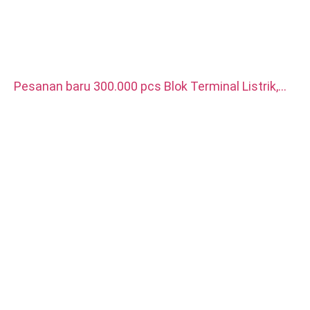
Pesanan baru 300.000 pcs Blok Terminal Listrik,
digunakan untuk pengisi daya kendaraan energi
baru. Bahannya tembaga merah berlapis perak.