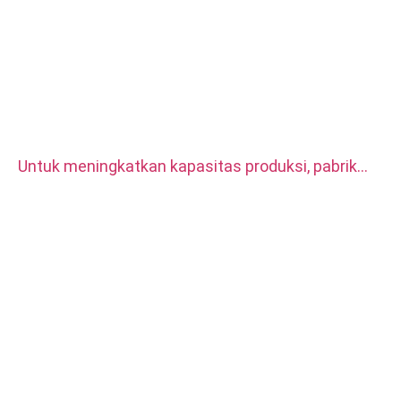
Untuk meningkatkan kapasitas produksi, pabrik
kami membeli dua set Mesin Bubut CNC Otomatis
CITIZEN.