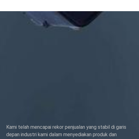
Bahan: baja, baja tahan karat, kuningan, tembaga, aluminium,
titanium, nilon dll
Perlakuan permukaan: pelapisan seng/nikel/krom/kuningan,
anodized, pasif, dacromet, mengeras dll
Gaya kepala:Pan, Truss, Datar, Oval, Bulat, HEX, Keju, Binding,
OEM
Pengepakan: Kantong plastik + kotak karton
Sertifikat: ISO, ROHS
Jenis layanan: OEM/ODM
Asal: Guangdong, Tiongkok
Kami telah mencapai rekor penjualan yang stabil di garis
depan industri kami dalam menyediakan produk dan