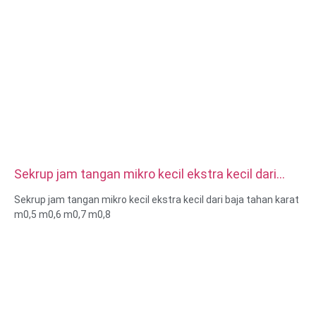
Sekrup jam tangan mikro kecil ekstra kecil dari
baja tahan karat m0,5 m0,6 m0,7 m0,8
Sekrup jam tangan mikro kecil ekstra kecil dari baja tahan karat
m0,5 m0,6 m0,7 m0,8
Ukuran: Kustom/standar, metrik/imperial
Ukuran mikro: m0.5 m0.6 m0.8 m0.9 m1 m1.2 m1.4 m1.6 m2
m2.5 dll
Bahan: baja, baja tahan karat, kuningan, tembaga, aluminium,
titanium, nilon dll
Perlakuan permukaan: pelapisan seng/nikel/krom/kuningan,