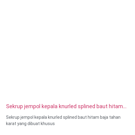
anodized, pasif, dacromet, mengeras dll
Gaya kepala:Pan, Truss, Datar, Oval, Bulat, HEX, Keju, Binding,
OEM
Pengepakan: Kantong plastik + kotak karton
Sertifikat: ISO, ROHS
Jenis layanan: OEM/ODM
Asal: Guangdong, Tiongkok
Sekrup jempol kepala knurled splined baut hitam
baja tahan karat yang dibuat khusus
Sekrup jempol kepala knurled splined baut hitam baja tahan
karat yang dibuat khusus
Ukuran: Kustom/standar, metrik/imperial