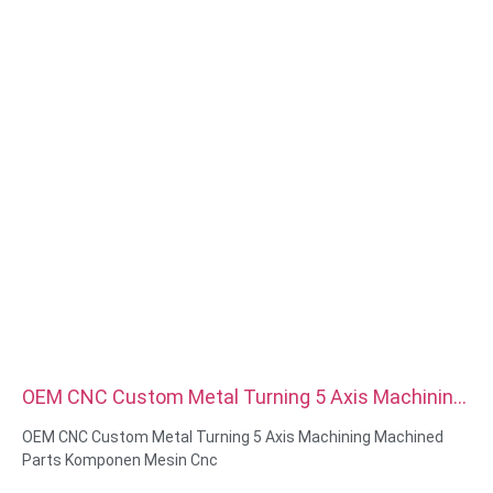
Gaya kepala:Pan, Truss, Datar, Oval, Bulat, HEX, Keju, Binding,
OEM
Pengepakan: Kantong plastik + kotak karton
Sertifikat: ISO, ROHS
Jenis layanan: OEM/ODM
Asal: Guangdong, Tiongkok
OEM CNC Custom Metal Turning 5 Axis Machining
Machined Parts Komponen Mesin Cnc
OEM CNC Custom Metal Turning 5 Axis Machining Machined
Parts Komponen Mesin Cnc