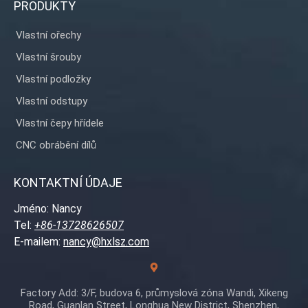
PRODUKTY
Vlastní ořechy
Vlastní šrouby
Vlastní podložky
Vlastní odstupy
Vlastní čepy hřídele
CNC obrábění dílů
KONTAKTNÍ ÚDAJE
Jméno: Nancy
Tel:
+86-13728626507
E-mailem:
nancy@hxlsz.com
Factory Add: 3/F, budova 6, průmyslová zóna Wandi, Xikeng
Road, Guanlan Street, Longhua New District, Shenzhen,