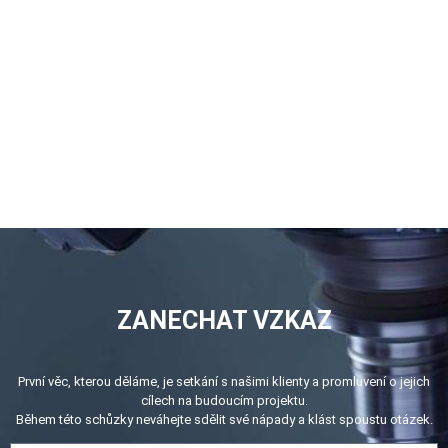
ZANECHAT VZKAZ
První věc, kterou děláme, je setkání s našimi klienty a promluvení o jejich
cílech na budoucím projektu.
Během této schůzky neváhejte sdělit své nápady a klást spoustu otázek.