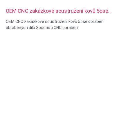
OEM CNC zakázkové soustružení kovů 5osé
obrábění obráběných dílů Součásti CNC obrábění
OEM CNC zakázkové soustružení kovů 5osé obrábění
obráběných dílů Součásti CNC obrábění
Materiálové možnosti: CNC soustružení a frézování
Materiál: mosaz, nerezová ocel, uhlíková ocel, hliník
Povrchová úprava: pasivace, zinkování, eloxování
Velikost: Jako výkres nebo vzorky
Servis: Protahování, VRTÁNÍ, Leptání / Chemické obrábění,
Laserové obrábění, Frézování, Jiné obráběcí služby,
Soustružení, EDM drátu, Rychlé prototypování