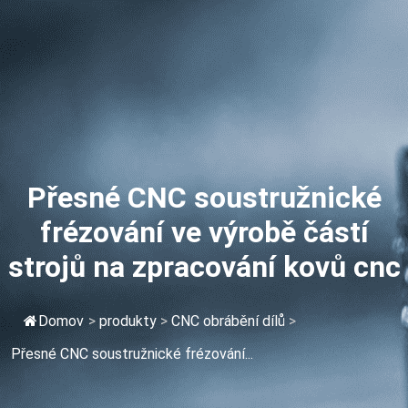
Přesné CNC soustružnické
frézování ve výrobě částí
strojů na zpracování kovů cnc
Domov
>
produkty
>
CNC obrábění dílů
>
Přesné CNC soustružnické frézování...