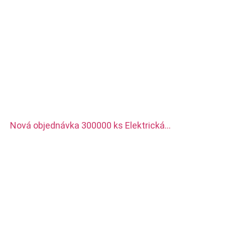
Nová objednávka 300000 ks Elektrická
svorkovnice, používá se pro novou nabíječku
energetických vozidel. Materiál je červená měď
postříbřená.