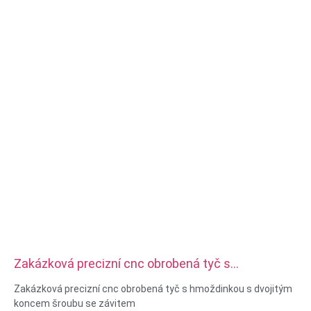
Servis: Protahování, VRTÁNÍ, Leptání / Chemické obrábění,
Laserové obrábění, Frézování, Jiné obráběcí služby,
Soustružení, EDM drátu, Rychlé prototypování
Zakázková precizní cnc obrobená tyč s
hmoždinkou s dvojitým koncem šroubu se závitem
Zakázková precizní cnc obrobená tyč s hmoždinkou s dvojitým
koncem šroubu se závitem