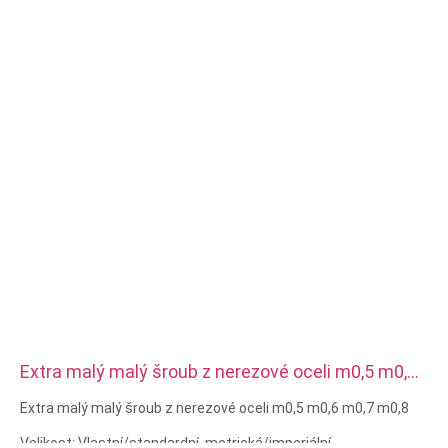
Extra malý malý šroub z nerezové oceli m0,5 m0,6
m0,7 m0,8
Extra malý malý šroub z nerezové oceli m0,5 m0,6 m0,7 m0,8
Velikost: Vlastní/standardní, metrická/imperiální