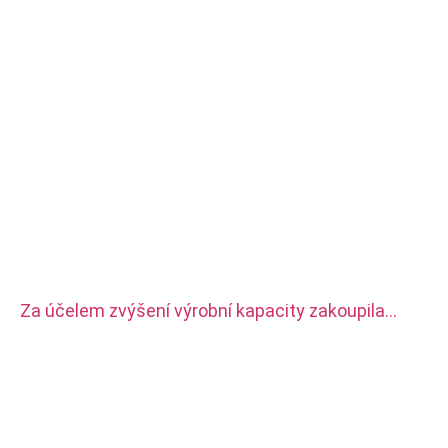
Za účelem zvýšení výrobní kapacity zakoupila
naše továrna dvě sady automatických CNC
soustruhů CITIZEN.