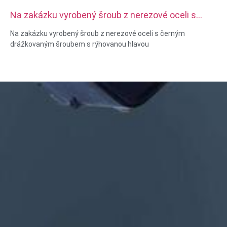
Na zakázku vyrobený šroub z nerezové oceli s
černým drážkovaným šroubem s rýhovanou hlavou
Na zakázku vyrobený šroub z nerezové oceli s černým
drážkovaným šroubem s rýhovanou hlavou
Velikost: Vlastní/standardní, metrická/imperiální
Materiál: ocel, nerezová ocel, mosaz, měď, hliník, titan, nylon
atd
Povrchová úprava: zinek/nikl/chrom/mosaz, elox, pasivace,
dacromet, kalené atd.
Styl hlavy: Pánev, vazník, plochý, oválný, kulatý, HEX, sýr, vázání,
OEM
Balení: Plastový sáček + kartonová krabice
Certifikát: ISO, ROHS
Typ služby: OEM/ODM
Původ: Guangdong, Čína