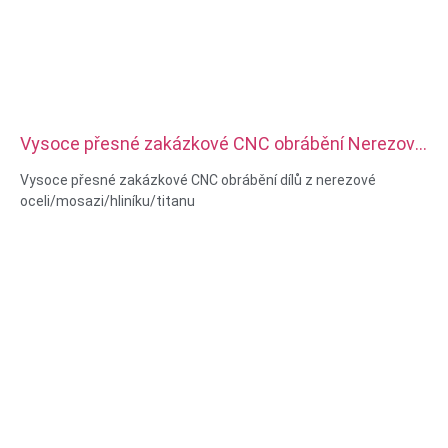
Vysoce přesné zakázkové CNC obrábění Nerezové
mosazné hliníkové titanové díly
Vysoce přesné zakázkové CNC obrábění dílů z nerezové
oceli/mosazi/hliníku/titanu
Materiálové možnosti: CNC soustružení a frézování
Materiál: nerezová ocel/mosaz/hliník/titan
Povrchová úprava: pasivace, zinkování, elox
Velikost: Jako výkres nebo vzorky
Servis: Protahování, VRTÁNÍ, Leptání / Chemické obrábění,
Laserové obrábění, Frézování, Jiné obráběcí služby,
Soustružení, EDM drátu, Rychlé prototypování