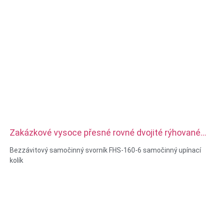
Zakázkové vysoce přesné rovné dvojité rýhované
kolíky z nerezové oceli
Bezzávitový samočinný svorník FHS-160-6 samočinný upínací
kolík
Materiálové možnosti: CNC soustružení a frézování
Materiál: Nerezová ocel, uhlíková ocel
Povrchová úprava: Pasivace, pozink
Velikost: Jako výkres nebo vzorky