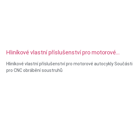
Hliníkové vlastní příslušenství pro motorové
autocykly Součásti pro CNC obrábění soustruhů
Hliníkové vlastní příslušenství pro motorové autocykly Součásti
pro CNC obrábění soustruhů
Materiálové možnosti: CNC soustružení a frézování
Materiál: mosaz, nerezová ocel, uhlíková ocel, hliník
Povrchová úprava: pasivace, zinkování, eloxování
Velikost: Jako výkres nebo vzorky
Servis: Protahování, VRTÁNÍ, Leptání / Chemické obrábění,
Laserové obrábění, Frézování, Jiné obráběcí služby,
Soustružení, EDM drátu, Rychlé prototypování