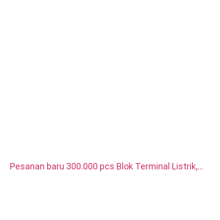
Laser Machining, Milling, Layanan Machining Lainnya, Turning,
Wire EDM, Rapid Prototyping
Pesanan baru 300.000 pcs Blok Terminal Listrik,
digunakan untuk pengisi daya kendaraan energi
baru. Bahannya tembaga merah berlapis perak.