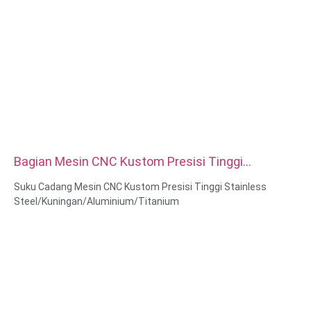
Bagian Mesin CNC Kustom Presisi Tinggi
Stainless Steel Kuningan Aluminium Titanium
Suku Cadang Mesin CNC Kustom Presisi Tinggi Stainless
Steel/Kuningan/Aluminium/Titanium
Kemampuan Material: Pembubutan & Penggilingan CNC
Bahan: Baja Tahan Karat/Kuningan/Aluminium/Titanium
Perawatan permukaan: Pasifasi, berlapis seng, Oksida
Anodized
Ukuran: Seperti gambar atau sampel
Layanan: Broaching, DRILLING, Etching / Chemical Machining,