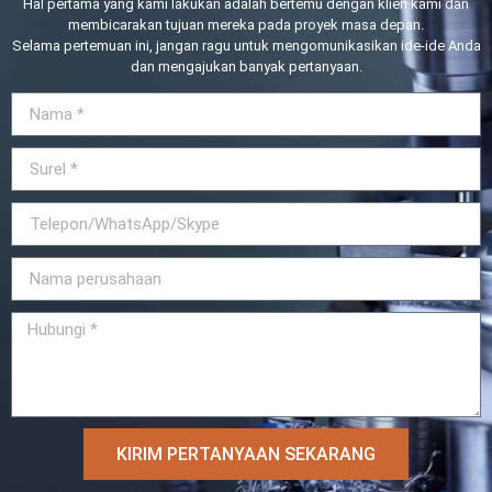
Hal pertama yang kami lakukan adalah bertemu dengan klien kami dan
membicarakan tujuan mereka pada proyek masa depan.
Selama pertemuan ini, jangan ragu untuk mengomunikasikan ide-ide Anda
dan mengajukan banyak pertanyaan.
KIRIM PERTANYAAN SEKARANG