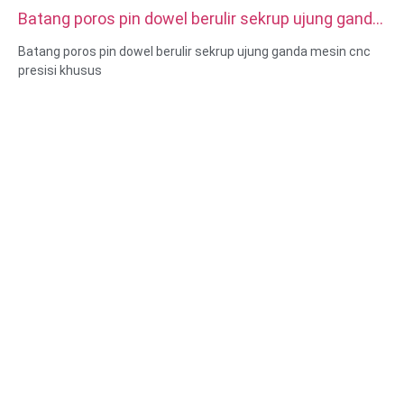
Batang poros pin dowel berulir sekrup ujung ganda
mesin cnc presisi khusus
Batang poros pin dowel berulir sekrup ujung ganda mesin cnc
presisi khusus
Ukuran: Kustom/standar, metrik/imperial
Bahan: baja, baja tahan karat, kuningan, tembaga, aluminium,
titanium, nilon dll
Perlakuan permukaan: pelapisan seng/nikel/krom/kuningan,
anodized, pasif, dacromet, mengeras dll
Gaya kepala:Pan, Truss, Datar, Oval, Bulat, HEX, Keju, Binding,
OEM
Pengepakan: Kantong plastik + kotak karton
Sertifikat: ISO, ROHS
Jenis layanan: OEM/ODM
Asal: Guangdong, Tiongkok