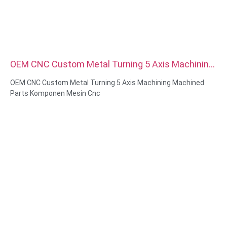
OEM CNC Custom Metal Turning 5 Axis Machining
Machined Parts Komponen Mesin Cnc
OEM CNC Custom Metal Turning 5 Axis Machining Machined
Parts Komponen Mesin Cnc
Kemampuan Material: Pembubutan & Penggilingan CNC
Bahan: Kuningan, Baja tahan karat, baja karbon, aluminium
Perawatan permukaan: Pasifasi, berlapis seng, anodisasi
Ukuran: Seperti gambar atau sampel
Layanan: Broaching, DRILLING, Etching / Chemical Machining,
Laser Machining, Milling, Layanan Machining Lainnya, Turning,
Wire EDM, Rapid Prototyping