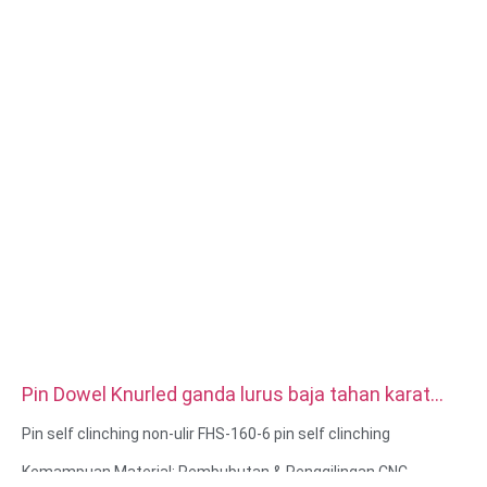
Laser Machining, Milling, Layanan Machining Lainnya, Turning,
Wire EDM, Rapid Prototyping
Pin Dowel Knurled ganda lurus baja tahan karat
presisi tinggi khusus
Pin self clinching non-ulir FHS-160-6 pin self clinching
Kemampuan Material: Pembubutan & Penggilingan CNC