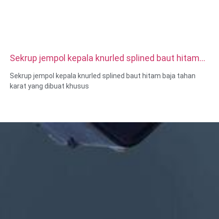
Sekrup jempol kepala knurled splined baut hitam
baja tahan karat yang dibuat khusus
Sekrup jempol kepala knurled splined baut hitam baja tahan
karat yang dibuat khusus
Ukuran: Kustom/standar, metrik/imperial
Bahan: baja, baja tahan karat, kuningan, tembaga, aluminium,
titanium, nilon dll
Perlakuan permukaan: pelapisan seng/nikel/krom/kuningan,
anodized, pasif, dacromet, mengeras dll
Gaya kepala:Pan, Truss, Datar, Oval, Bulat, HEX, Keju, Binding,
OEM
Pengepakan: Kantong plastik + kotak karton
Sertifikat: ISO, ROHS
Jenis layanan: OEM/ODM
Asal: Guangdong, Tiongkok