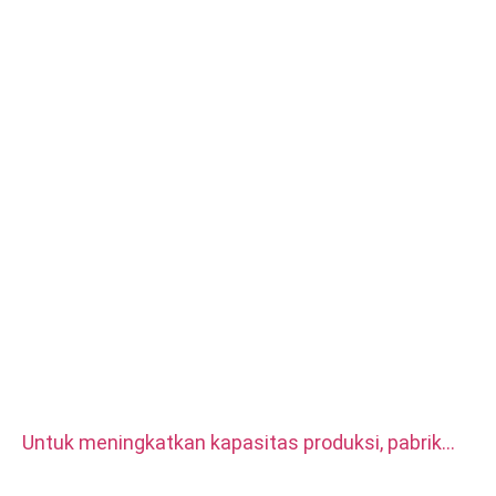
Untuk meningkatkan kapasitas produksi, pabrik
kami membeli dua set Mesin Bubut CNC Otomatis
CITIZEN.