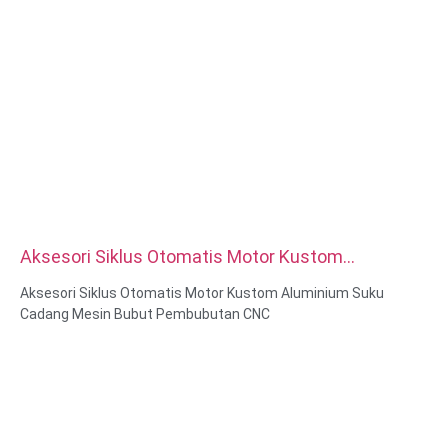
Aksesori Siklus Otomatis Motor Kustom
Aluminium Suku Cadang Mesin Bubut
Aksesori Siklus Otomatis Motor Kustom Aluminium Suku
Pembubutan CNC
Cadang Mesin Bubut Pembubutan CNC
Kemampuan Material: Pembubutan & Penggilingan CNC
Bahan: Kuningan, Baja tahan karat, baja karbon, aluminium
Perawatan permukaan: Pasifasi, berlapis seng, anodisasi
Ukuran: Seperti gambar atau sampel
Layanan: Broaching, DRILLING, Etching / Chemical Machining,