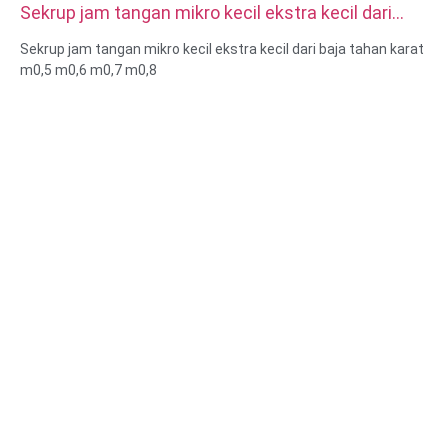
Sekrup jam tangan mikro kecil ekstra kecil dari
baja tahan karat m0,5 m0,6 m0,7 m0,8
Sekrup jam tangan mikro kecil ekstra kecil dari baja tahan karat
m0,5 m0,6 m0,7 m0,8
Ukuran: Kustom/standar, metrik/imperial
Ukuran mikro: m0.5 m0.6 m0.8 m0.9 m1 m1.2 m1.4 m1.6 m2
m2.5 dll
Bahan: baja, baja tahan karat, kuningan, tembaga, aluminium,
titanium, nilon dll
Perlakuan permukaan: pelapisan seng/nikel/krom/kuningan,
anodized, pasif, dacromet, mengeras dll
Gaya kepala:Pan, Truss, Datar, Oval, Bulat, HEX, Keju, Binding,
OEM
Pengepakan: Kantong plastik + kotak karton
Sertifikat: ISO, ROHS
Jenis layanan: OEM/ODM
Asal: Guangdong, Tiongkok