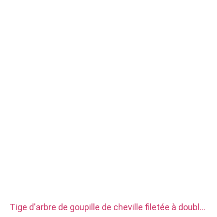
Traitement de surface : Passivation, zingué
Taille : comme dessin ou échantillons
Service : Brochage, PERÇAGE, Gravure/Usinage chimique,
Usinage laser, Fraisage, Autres services d'usinage, Tournage,
EDM à fil, Prototypage rapide
Tige d'arbre de goupille de cheville filetée à double