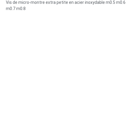
Vis de micro-montre extra petite en acier inoxydable m0.5 m0.6
m0.7 m0.8
Taille : personnalisé/standard, métrique/impérial
Taille Micro: m0,5 m0,6 m0,8 m0,9 m1 m1,2 m1,4 m1,6 m2 m2,5
etc.
Matériel: acier, acier inoxydable, laiton, cuivre, aluminium, titane,
nylon, etc.
Traitement de surface : placage de zinc/nickel/chrome/laiton,
anodisé, passivé, dacromet, durci, etc.
Style de tête : Casserole, ferme, plat, ovale, rond, HEX, fromage,
reliure, OEM
Emballage: sac en plastique + boîte en carton
Certificat: OIN, ROHS
Type de service : OEM/ODM
Origine :Guangdong, Chine