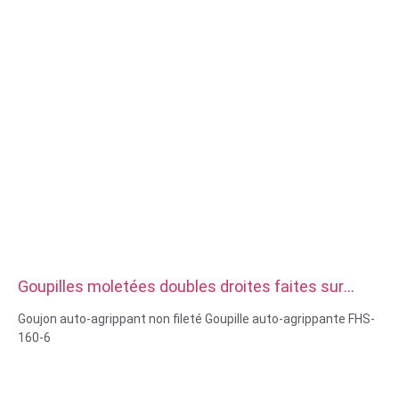
EDM à fil, Prototypage rapide
Goupilles moletées doubles droites faites sur
commande d'acier inoxydable de haute précision
Goujon auto-agrippant non fileté Goupille auto-agrippante FHS-
160-6
Capacités matérielles : tournage et fraisage CNC
Matériau : acier inoxydable, acier au carbone