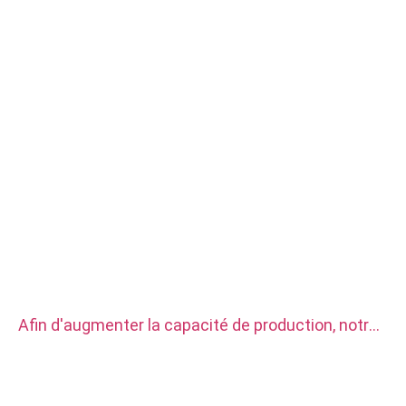
Afin d'augmenter la capacité de production, notre
usine a acheté deux ensembles de tours CNC
automatiques CITIZEN.