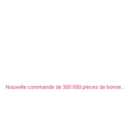
Nouvelle commande de 300 000 pièces de bornier
électrique, il est utilisé pour le chargeur de
véhicule à énergie nouvelle. Le matériau est en
cuivre rouge plaqué argent.