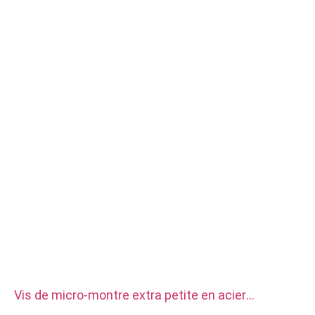
Vis de micro-montre extra petite en acier
inoxydable m0.5 m0.6 m0.7 m0.8