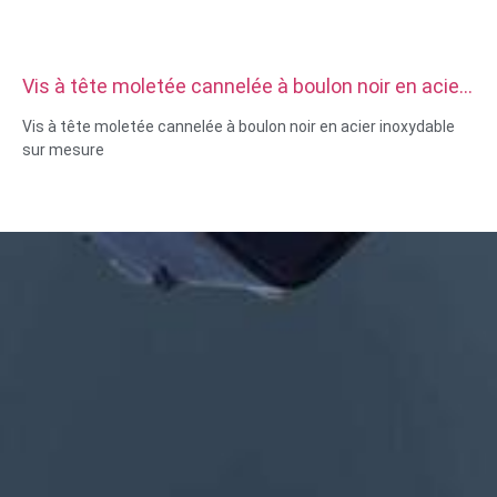
Vis à tête moletée cannelée à boulon noir en acier
inoxydable sur mesure
Vis à tête moletée cannelée à boulon noir en acier inoxydable
sur mesure
Taille : personnalisé/standard, métrique/impérial
Matériel: acier, acier inoxydable, laiton, cuivre, aluminium, titane,
nylon, etc.
Traitement de surface : placage de zinc/nickel/chrome/laiton,
anodisé, passivé, dacromet, durci, etc.
Style de tête : Casserole, ferme, plat, ovale, rond, HEX, fromage,
reliure, OEM
Emballage: sac en plastique + boîte en carton
Certificat: OIN, ROHS
Type de service : OEM/ODM
Origine :Guangdong, Chine