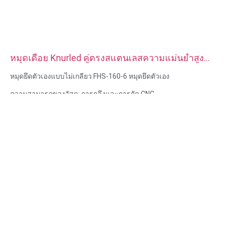
หมุดเดือย Knurled คู่ตรงสแตนเลสความแม่นยำสูง
แบบกำหนดเอง
หมุดยึดตัวเองแบบไม่เกลียว FHS-160-6 หมุดยึดตัวเอง
ความสามารถของวัสดุ: การกลึงและการกัด CNC
วัสดุ: สแตนเลส, เหล็กคาร์บอน
การรักษาพื้นผิว: ทู่, ชุบสังกะสี
ขนาด: ตามรูปวาดหรือตัวอย่าง
บริการ: การเจาะ การเจาะ การแกะสลัก / การใช้สารเคมี การใช้
เลเซอร์ การกัด บริการการใช้เครื่องจักรอื่น ๆ การกลึง EDM ลวด การ
สร้างต้นแบบอย่างรวดเร็ว