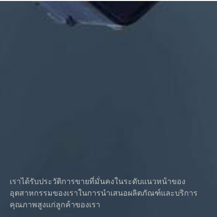
การรักษาพื้นผิว: สังกะสี / นิกเกิล / โครเมี่ยม / ชุบทองเหลือง, โนไดซ์,
ทู่, dacromet, แข็ง ฯลฯ
รูปแบบหัว:กระทะ, โครงถัก, แบน, วงรี, กลม, HEX, ชีส, เข้าเล่ม, OEM
การบรรจุ: ถุงพลาสติก + กล่องกระดาษ
ใบรับรอง: ISO, ROHS
ประเภทบริการ: OEM/ODM
แหล่งกำเนิดสินค้า: กวางตุ้ง จีน
เราได้รับประวัติการขายที่มั่นคงในระดับแนวหน้าของ
อุตสาหกรรมของเราในการนำเสนอผลิตภัณฑ์และบริการ
คุณภาพสูงแก่ลูกค้าของเรา