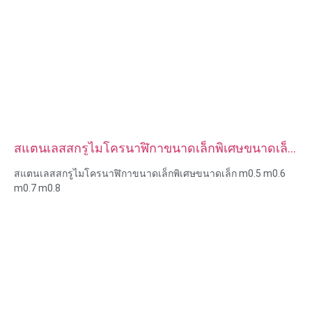
สแตนเลสสกรูไมโครนาฬิกาขนาดเล็กพิเศษขนาดเล็ก
m0.5 m0.6 m0.7 m0.8
สแตนเลสสกรูไมโครนาฬิกาขนาดเล็กพิเศษขนาดเล็ก m0.5 m0.6
m0.7 m0.8
ขนาด:กำหนดเอง/มาตรฐาน เมตริก/อิมพีเรียล
ขนาดไมโคร: m0.5 m0.6 m0.8 m0.9 m1 m1.2 m1.4 m1.6 m2
m2.5 ฯลฯ
วัสดุ: เหล็ก, สแตนเลส, ทองเหลือง, ทองแดง, อลูมิเนียม, ไทเทเนียม,
ไนลอน ฯลฯ
การรักษาพื้นผิว: สังกะสี / นิกเกิล / โครเมี่ยม / ชุบทองเหลือง, โนไดซ์,
ทู่, dacromet, แข็ง ฯลฯ