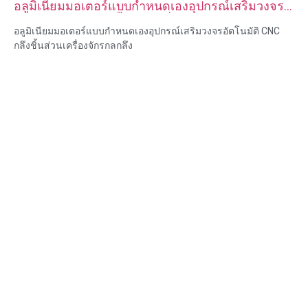
อลูมิเนียมมอเตอร์แบบกำหนดเองอุปกรณ์เสริมวงจร
อัตโนมัติ CNC กลึงชิ้นส่วนเครื่องจักรกลกลึง
อลูมิเนียมมอเตอร์แบบกำหนดเองอุปกรณ์เสริมวงจรอัตโนมัติ CNC
กลึงชิ้นส่วนเครื่องจักรกลกลึง
ความสามารถของวัสดุ: การกลึงและการกัด CNC
วัสดุ: ทองเหลือง สแตนเลส เหล็กคาร์บอน อลูมิเนียม
การรักษาพื้นผิว: ทู่, ชุบสังกะสี, อโนไดซ์
ขนาด: ตามรูปวาดหรือตัวอย่าง
บริการ: การเจาะ การเจาะ การแกะสลัก / การใช้สารเคมี การใช้
เลเซอร์ การกัด บริการการใช้เครื่องจักรอื่น ๆ การกลึง EDM ลวด การ
สร้างต้นแบบอย่างรวดเร็ว