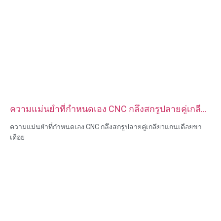
ความแม่นยำที่กำหนดเอง CNC กลึงสกรูปลายคู่เกลียว
แกนเดือยขาเดือย
ความแม่นยำที่กำหนดเอง CNC กลึงสกรูปลายคู่เกลียวแกนเดือยขา
เดือย
ขนาด:กำหนดเอง/มาตรฐาน เมตริก/อิมพีเรียล
วัสดุ: เหล็ก, สแตนเลส, ทองเหลือง, ทองแดง, อลูมิเนียม, ไทเทเนียม,
ไนลอน ฯลฯ
การรักษาพื้นผิว: สังกะสี / นิกเกิล / โครเมี่ยม / ชุบทองเหลือง, โนไดซ์,
ทู่, dacromet, แข็ง ฯลฯ
รูปแบบหัว:กระทะ, โครงถัก, แบน, วงรี, กลม, HEX, ชีส, เข้าเล่ม, OEM
การบรรจุ: ถุงพลาสติก + กล่องกระดาษ