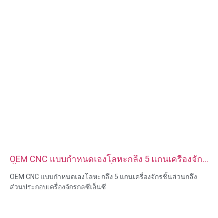
ใบรับรอง: ISO, ROHS
ประเภทบริการ: OEM/ODM
แหล่งกำเนิดสินค้า: กวางตุ้ง จีน
OEM CNC แบบกำหนดเองโลหะกลึง 5 แกนเครื่องจักร
ชิ้นส่วนกลึงส่วนประกอบเครื่องจักรกลซีเอ็นซี
OEM CNC แบบกำหนดเองโลหะกลึง 5 แกนเครื่องจักรชิ้นส่วนกลึง
ส่วนประกอบเครื่องจักรกลซีเอ็นซี
ความสามารถของวัสดุ: การกลึงและการกัด CNC
วัสดุ: ทองเหลือง สแตนเลส เหล็กคาร์บอน อลูมิเนียม