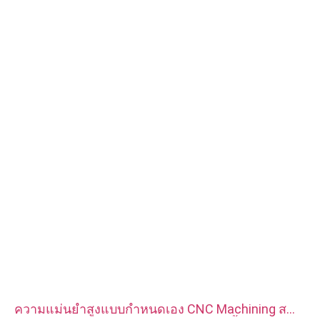
การรักษาพื้นผิว: ทู่, ชุบสังกะสี, อโนไดซ์
ขนาด: ตามรูปวาดหรือตัวอย่าง
บริการ: การเจาะ การเจาะ การแกะสลัก / การใช้สารเคมี การใช้
เลเซอร์ การกัด บริการการใช้เครื่องจักรอื่น ๆ การกลึง EDM ลวด การ
สร้างต้นแบบอย่างรวดเร็ว
ความแม่นยำสูงแบบกำหนดเอง CNC Machining ส