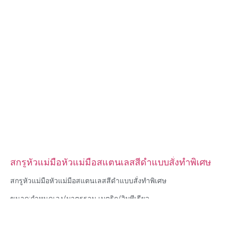
รูปแบบหัว:กระทะ, โครงถัก, แบน, วงรี, กลม, HEX, ชีส, เข้าเล่ม, OEM
การบรรจุ: ถุงพลาสติก + กล่องกระดาษ
ใบรับรอง: ISO, ROHS
ประเภทบริการ: OEM/ODM
แหล่งกำเนิดสินค้า: กวางตุ้ง จีน
สกรูหัวแม่มือหัวแม่มือสแตนเลสสีดำแบบสั่งทำพิเศษ
สกรูหัวแม่มือหัวแม่มือสแตนเลสสีดำแบบสั่งทำพิเศษ
ขนาด:กำหนดเอง/มาตรฐาน เมตริก/อิมพีเรียล
วัสดุ: เหล็ก, สแตนเลส, ทองเหลือง, ทองแดง, อลูมิเนียม, ไทเทเนียม,
ไนลอน ฯลฯ