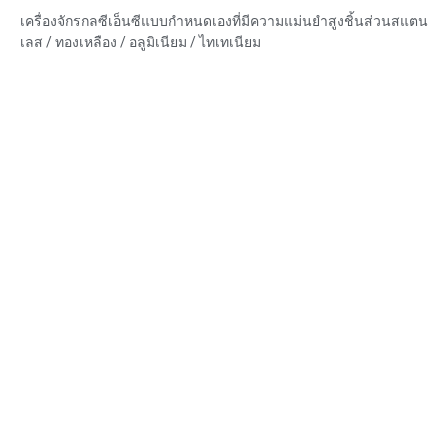
แตนเลสทองเหลืองอลูมิเนียมไทเทเนียมชิ้นส่วน
เครื่องจักรกลซีเอ็นซีแบบกำหนดเองที่มีความแม่นยำสูงชิ้นส่วนสแตน
เลส / ทองเหลือง / อลูมิเนียม / ไทเทเนียม
ความสามารถของวัสดุ: การกลึงและการกัด CNC
วัสดุ: สแตนเลส/ทองเหลือง/อลูมิเนียม/ไทเทเนียม
การรักษาพื้นผิว: ทู่, ชุบสังกะสี, อโนไดซ์ออกไซด์
ขนาด: ตามรูปวาดหรือตัวอย่าง
บริการ: การเจาะ การเจาะ การแกะสลัก / การใช้สารเคมี การใช้
เลเซอร์ การกัด บริการการใช้เครื่องจักรอื่น ๆ การกลึง EDM ลวด การ
สร้างต้นแบบอย่างรวดเร็ว