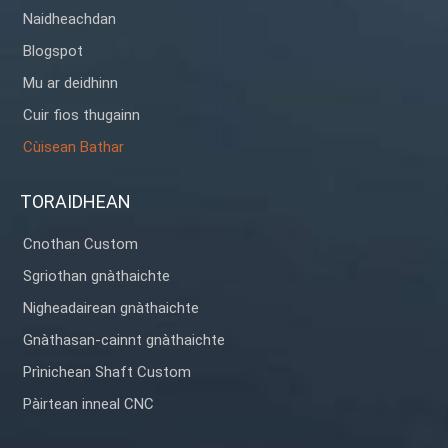
Naidheachdan
Blogspot
Mu ar deidhinn
Cuir fios thugainn
Cùisean Bathar
TORAIDHEAN
Cnothan Custom
Sgriothan gnàthaichte
Nigheadairean gnàthaichte
Gnàthasan-cainnt gnàthaichte
Prìnichean Shaft Custom
Pàirtean inneal CNC