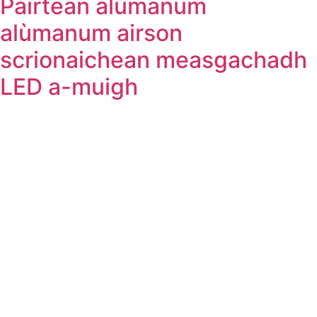
Pàirtean alùmanum
alùmanum airson
scrionaichean measgachadh
LED a-muigh