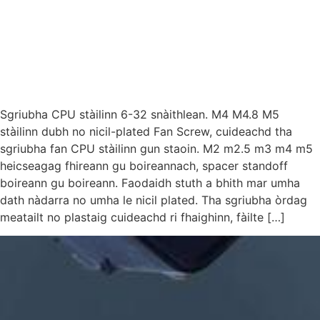
Sgriubha CPU stàilinn 6-32 snàithlean. M4 M4.8 M5
stàilinn dubh no nicil-plated Fan Screw, cuideachd tha
sgriubha fan CPU stàilinn gun staoin. M2 m2.5 m3 m4 m5
heicseagag fhireann gu boireannach, spacer standoff
boireann gu boireann. Faodaidh stuth a bhith mar umha
dath nàdarra no umha le nicil plated. Tha sgriubha òrdag
meatailt no plastaig cuideachd ri fhaighinn, fàilte […]