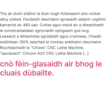
Tha an stuth stàilinn le 6um tiugh follaiseach sinc-nickel
alloy plated. Faodaidh deuchainn spraeadh salainn ruighinn
barrachd air 480 uair. Coltas agus meud air a dhearbhadh
le ionnstramaidean sgrìonaidh optigeach gus lorg.
Leasaich e èifeachdas sgrùdaidh agus cruinneas. Chaidh
snàithlean 100% seachad le tomhas snàthainn deuchainn.
Riochdachadh le “Citizen” CNC Lathe Machine.
“saoranach” Cincom A20 CNC Lathe Machine […]
cnò fèin-glasaidh air bhog le
cluais dùbailte.