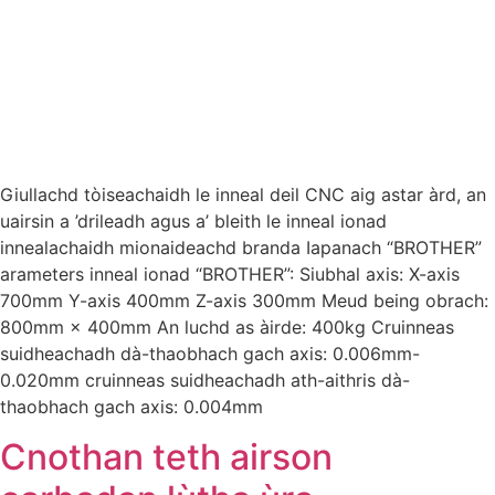
Giullachd tòiseachaidh le inneal deil CNC aig astar àrd, an
uairsin a ’drileadh agus a’ bleith le inneal ionad
innealachaidh mionaideachd branda Iapanach “BROTHER”
arameters inneal ionad “BROTHER”: Siubhal axis: X-axis
700mm Y-axis 400mm Z-axis 300mm Meud being obrach:
800mm × 400mm An luchd as àirde: 400kg Cruinneas
suidheachadh dà-thaobhach gach axis: 0.006mm-
0.020mm cruinneas suidheachadh ath-aithris dà-
thaobhach gach axis: 0.004mm
Cnothan teth airson