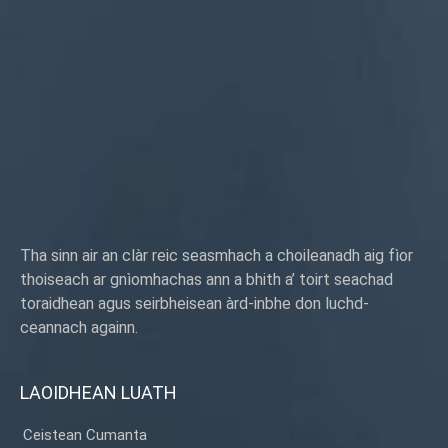
Tha sinn air an clàr reic seasmhach a choileanadh aig fìor
thoiseach ar gnìomhachas ann a bhith a’ toirt seachad
toraidhean agus seirbheisean àrd-inbhe don luchd-
ceannach againn.
LAOIDHEAN LUATH
Ceistean Cumanta