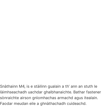
Snàthainn M4, is e stàilinn gualain a th’ ann an stuth le
làimhseachadh uachdar ghalbhanaichte. Bathar fastener
sònraichte airson gnìomhachas armachd agus itealain.
Faodar meudan eile a ghnàthachadh cuideachd.