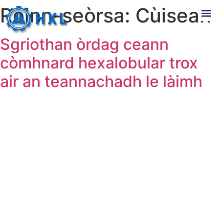
Roinn-seòrsa:
Cùisean
Sgriothan òrdag ceann
còmhnard hexalobular trox
air an teannachadh le làimh