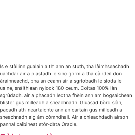
Is e stàilinn gualain a th’ ann an stuth, tha làimhseachadh
uachdar air a plastadh le sinc gorm a tha càirdeil don
àrainneachd, bha an ceann air a sgrìobadh le sìoda le
uaine, snàithlean nylock 180 ceum. Coltas 100% làn
sgrùdadh, air a phacadh leotha fhèin ann am bogsaichean
blister gus milleadh a sheachnadh. Gluasad bòrd slàn,
pacadh ath-neartaichte ann an cartain gus milleadh a
sheachnadh aig àm còmhdhail. Air a chleachdadh airson
pannal caibineat stòr-dàta Oracle.