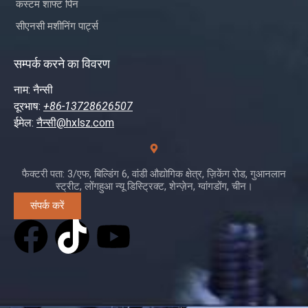
कस्टम शाफ्ट पिन
सीएनसी मशीनिंग पार्ट्स
सम्पर्क करने का विवरण
नाम: नैन्सी
दूरभाष:
+86-13728626507
ईमेल:
नैन्सी@hxlsz.com
फैक्टरी पता: 3/एफ, बिल्डिंग 6, वांडी औद्योगिक क्षेत्र, ज़िकेंग रोड, गुआनलान
स्ट्रीट, लोंगहुआ न्यू डिस्ट्रिक्ट, शेन्ज़ेन, ग्वांगडोंग, चीन।
संपर्क करें