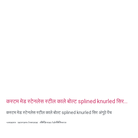
प्रमाणपत्र: आईएसओ, आरओएचएस
सेवा प्रकार: OEM/ODM
उत्पत्ति: गुआंग्डोंग, चीन
कस्टम मेड स्टेनलेस स्टील काले बोल्ट splined knurled सिर
अंगूठे पेंच
कस्टम मेड स्टेनलेस स्टील काले बोल्ट splined knurled सिर अंगूठे पेंच
आकार: कस्टम/मानक, मीट्रिक/इंपीरियल
सामग्री: स्टील, स्टेनलेस स्टील, पीतल, तांबा, एल्यूमीनियम, टाइटेनियम, नायलॉन आदि
सतह उपचार: जस्ता / निकल / क्रोम / पीतल चढ़ाना, एनोडाइज्ड, पैसिवेट, डैक्रोमेट,