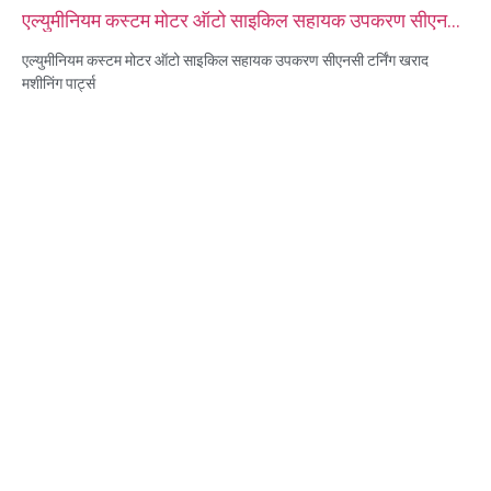
एल्युमीनियम कस्टम मोटर ऑटो साइकिल सहायक उपकरण सीएनसी
टर्निंग खराद मशीनिंग पार्ट्स
एल्युमीनियम कस्टम मोटर ऑटो साइकिल सहायक उपकरण सीएनसी टर्निंग खराद
मशीनिंग पार्ट्स
सामग्री क्षमताएँ: सीएनसी टर्निंग और मिलिंग
सामग्री: पीतल, स्टेनलेस स्टील, कार्बन स्टील, एल्यूमीनियम
सतह उपचार: निष्क्रियता, जस्ता चढ़ाया, एनोडाइजिंग
आकार: चित्र या नमूने के रूप में
सेवा: ब्रोचिंग, ड्रिलिंग, एचिंग / केमिकल मशीनिंग, लेजर मशीनिंग, मिलिंग, अन्य मशीनिंग
सेवाएं, टर्निंग, वायर ईडीएम, रैपिड प्रोटोटाइपिंग