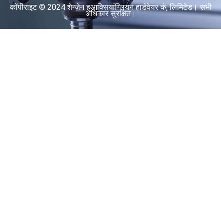
कॉपीराइट © 2024 शेन्ज़ेन हुआक्सियांग्लियन हार्डवेयर कं, लिमिटेड। सभी
अधिकार सुरक्षित।