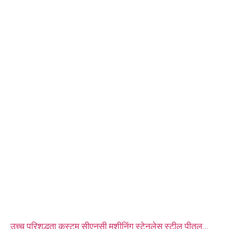
सामग्री: पीतल, स्टेनलेस स्टील, कार्बन स्टील, एल्यूमीनियम
सतह उपचार: निष्क्रियता, जस्ता चढ़ाया, एनोडाइजिंग
आकार: चित्र या नमूने के रूप में
सेवा: ब्रोचिंग, ड्रिलिंग, एचिंग / केमिकल मशीनिंग, लेजर मशीनिंग, मिलिंग, अन्य मशीनिंग
सेवाएं, टर्निंग, वायर ईडीएम, रैपिड प्रोटोटाइपिंग
उच्च परिशुद्धता कस्टम सीएनसी मशीनिंग स्टेनलेस स्टील पीतल