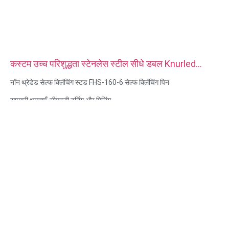
कस्टम उच्च परिशुद्धता स्टेनलेस स्टील सीधे डबल Knurled
Dowel पिन
नॉन थ्रेडेड सेल्फ क्लिंचिंग स्टड FHS-160-6 सेल्फ क्लिंचिंग पिन
सामग्री क्षमताएँ: सीएनसी टर्निंग और मिलिंग
सामग्री: स्टेनलेस स्टील, कार्बन स्टील
सतह उपचार: निष्क्रियता, जस्ता चढ़ाया
आकार: चित्र या नमूने के रूप में
सेवा: ब्रोचिंग, ड्रिलिंग, एचिंग / केमिकल मशीनिंग, लेजर मशीनिंग, मिलिंग, अन्य मशीनिंग
सेवाएं, टर्निंग, वायर ईडीएम, रैपिड प्रोटोटाइपिंग