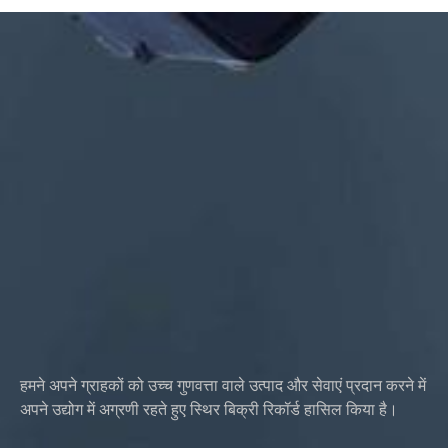
कठोर आदि
हेड स्टाइल: पैन, ट्रस, फ्लैट, ओवल, गोल, हेक्स, चीज़, बाइंडिंग, OEM
पैकिंग: प्लास्टिक बैग + दफ़्ती बॉक्स
प्रमाणपत्र: आईएसओ, आरओएचएस
सेवा प्रकार: OEM/ODM
उत्पत्ति: गुआंग्डोंग, चीन
हमने अपने ग्राहकों को उच्च गुणवत्ता वाले उत्पाद और सेवाएं प्रदान करने में
अपने उद्योग में अग्रणी रहते हुए स्थिर बिक्री रिकॉर्ड हासिल किया है।