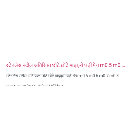
स्टेनलेस स्टील अतिरिक्त छोटे छोटे माइक्रो घड़ी पेंच m0.5 m0.6
m0.7 m0.8
स्टेनलेस स्टील अतिरिक्त छोटे छोटे माइक्रो घड़ी पेंच m0.5 m0.6 m0.7 m0.8
आकार: कस्टम/मानक, मीट्रिक/इंपीरियल
माइक्रो आकार:m0.5 m0.6 m0.8 m0.9 m1 m1.2 m1.4 m1.6 m2 m2.5
आदि
सामग्री: स्टील, स्टेनलेस स्टील, पीतल, तांबा, एल्यूमीनियम, टाइटेनियम, नायलॉन आदि
सतह उपचार: जस्ता / निकल / क्रोम / पीतल चढ़ाना, एनोडाइज्ड, पैसिवेट, डैक्रोमेट,
कठोर आदि
हेड स्टाइल: पैन, ट्रस, फ्लैट, ओवल, गोल, हेक्स, चीज़, बाइंडिंग, OEM
पैकिंग: प्लास्टिक बैग + दफ़्ती बॉक्स