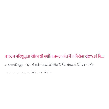
कस्टम परिशुद्धता सीएनसी मशीन डबल अंत पेंच पिरोया dowel पिन
शाफ्ट रॉड
कस्टम परिशुद्धता सीएनसी मशीन डबल अंत पेंच पिरोया dowel पिन शाफ्ट रॉड
आकार: कस्टम/मानक, मीट्रिक/इंपीरियल
सामग्री: स्टील, स्टेनलेस स्टील, पीतल, तांबा, एल्यूमीनियम, टाइटेनियम, नायलॉन आदि
सतह उपचार: जस्ता / निकल / क्रोम / पीतल चढ़ाना, एनोडाइज्ड, पैसिवेट, डैक्रोमेट,
कठोर आदि
हेड स्टाइल: पैन, ट्रस, फ्लैट, ओवल, गोल, हेक्स, चीज़, बाइंडिंग, OEM
पैकिंग: प्लास्टिक बैग + दफ़्ती बॉक्स
प्रमाणपत्र: आईएसओ, आरओएचएस