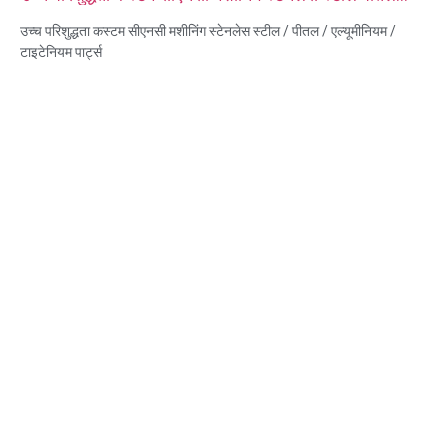
एल्यूमीनियम टाइटेनियम पार्ट्स
उच्च परिशुद्धता कस्टम सीएनसी मशीनिंग स्टेनलेस स्टील / पीतल / एल्यूमीनियम /
टाइटेनियम पार्ट्स
सामग्री क्षमताएँ: सीएनसी टर्निंग और मिलिंग
सामग्री: स्टेनलेस स्टील/पीतल/एल्यूमीनियम/टाइटेनियम
सतह उपचार: निष्क्रियता, जस्ता चढ़ाया, एनोडाइज्ड ऑक्साइड
आकार: चित्र या नमूने के रूप में
सेवा: ब्रोचिंग, ड्रिलिंग, एचिंग / केमिकल मशीनिंग, लेजर मशीनिंग, मिलिंग, अन्य मशीनिंग
सेवाएं, टर्निंग, वायर ईडीएम, रैपिड प्रोटोटाइपिंग