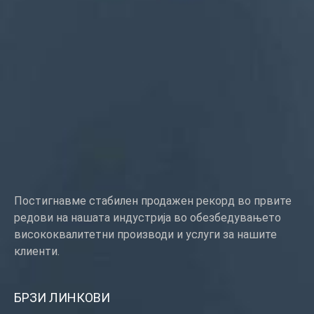
сирење, врзување, OEM
Пакување: Пластична кеса + картонска кутија
Сертификат: ISO, ROHS
Тип на услуга: OEM/ODM
Потекло: Гуангдонг, Кина
Постигнавме стабилен продажен рекорд во првите
редови на нашата индустрија во обезбедувањето
висококвалитетни производи и услуги за нашите
клиенти.
БРЗИ ЛИНКОВИ