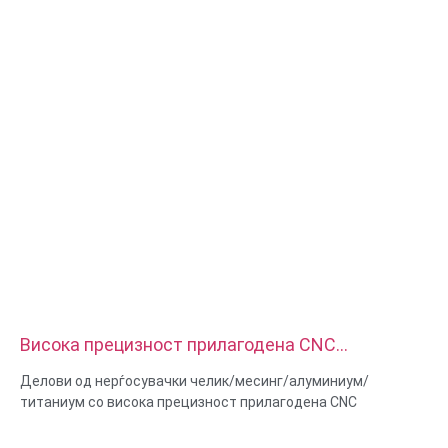
Услуга: копирање, дупчење, офорт / хемиска обработка,
ласерска обработка, глодање, други услуги за обработка,
вртење, EDM на жица, брзо изработка на прототипови
Висока прецизност прилагодена CNC
обработка Делови од нерѓосувачки челик
Делови од нерѓосувачки челик/месинг/алуминиум/
месинг алуминиумски титаниум
титаниум со висока прецизност прилагодена CNC
обработка