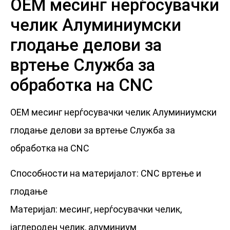
ОЕМ месинг нерѓосувачки
челик Алуминиумски
глодање делови за
вртење Служба за
обработка на CNC
ОЕМ месинг нерѓосувачки челик Алуминиумски
глодање делови за вртење Служба за
обработка на CNC
Способности на материјалот: CNC вртење и
глодање
Материјал: месинг, нерѓосувачки челик,
јаглероден челик, алуминиум