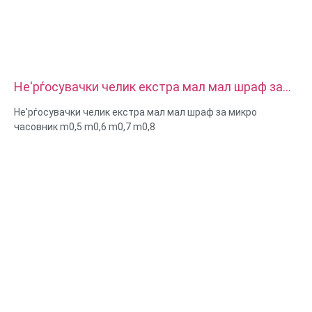
Не'рѓосувачки челик екстра мал мал шраф за
микро часовник m0,5 m0,6 m0,7 m0,8
Не'рѓосувачки челик екстра мал мал шраф за микро
часовник m0,5 m0,6 m0,7 m0,8
Големина: Прилагодена/стандардна, метричка/империјална
Микро големина:m0,5 m0,6 m0,8 m0,9 m1 m1,2 m1,4 m1,6 m2
m2,5 итн
Материјал: челик, не'рѓосувачки челик, месинг, бакар,
алуминиум, титаниум, најлон итн
Површинска обработка: цинк/никел/хром/месинг позлата,
елоксирана, пасивирана, дакромет, стврднат итн.
Стил на глава: тава, бандаж, рамна, овална, тркалезна, HEX,
сирење, врзување, OEM
Пакување: Пластична кеса + картонска кутија
Сертификат: ISO, ROHS