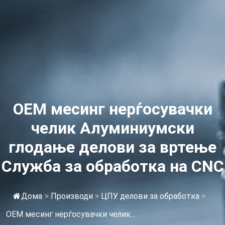
ОЕМ месинг нерѓосувачки
челик Алуминиумски
глодање делови за вртење
Служба за обработка на CNC
Дома
>
Производи
>
ЦПУ делови за обработка
>
ОЕМ месинг нерѓосувачки челик...