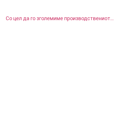
Со цел да го зголемиме производствениот
капацитет, нашата фабрика купи два комплети
CITIZEN автоматска CNC машина за струг.