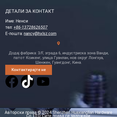
ДЕТАЛИ ЗА КОНТАКТ
Име: Ненси
тел:
+86-13728626507
Е-пошта:
nancy@hxlsz.com
Додај фабрика: 3/F, зграда 6, индустриска зона Ванди,
патот Ксикенг, улица Гуанлан, нов округ Лонгхуа,
Шенжен, Гуангдонг, Кина.
Контактирајте не
Авторски права © 2024 Shenzhen Huaxianglian Hardware
Co.,LTD. Сите права се задржани.