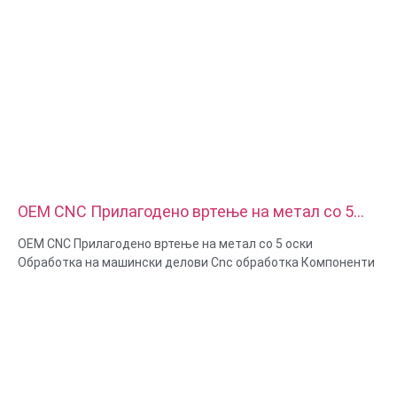
OEM CNC Прилагодено вртење на метал со 5
оски Обработка на машински делови Cnc
OEM CNC Прилагодено вртење на метал со 5 оски
обработка Компоненти
Обработка на машински делови Cnc обработка Компоненти
Способности на материјалот: CNC вртење и глодање
Материјал: месинг, нерѓосувачки челик, јаглероден челик,
алуминиум
Површинска обработка: Пасивација, обложена со цинк,
анодизирање
Големина: Како цртеж или примероци