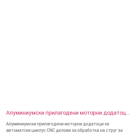
Алуминиумски прилагодени моторни додатоци
за автоматски циклус CNC делови за
Алуминиумски прилагодени моторни додатоци за
обработка на струг за вртење
автоматски циклус CNC делови за обработка на струг за
вртење