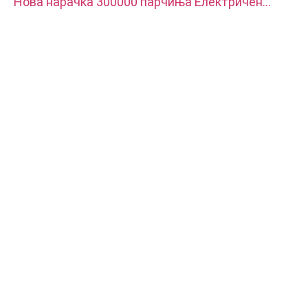
Нова нарачка 300000 парчиња Електричен
терминал, се користи за полнач за возила со
нова енергија. Материјалот е црвен бакар со
сребро обложен.