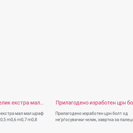
елик екстра мал
Прилагодено изработен црн б
ро часовник m0,5
од не'рѓосувачки челик, завртк
 екстра мал мал шраф
Прилагодено изработен црн болт од
палецот со виткана глава
0,5 m0,6 m0,7 m0,8
не'рѓосувачки челик, завртка за палец
виткана глава
ена/стандардна,