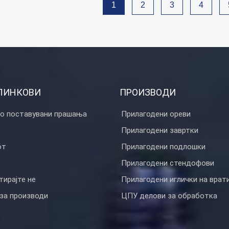
1
2
3
4
ости: месинг,
 челик, алуминиум,
а: обложена со цинк,
тит-обложена,
рана, хромирана,
а, обична, дакро,
ли според вашите
ЛИНКОВИ
ПРОИЗВОДИ
то поставувани прашања
Прилагодени ореви
Прилагодени завртки
от
Прилагодени подлошки
Прилагодени стендофови
ирајте не
Прилагодени иглички на врат
 за производи
ЦПУ делови за обработка