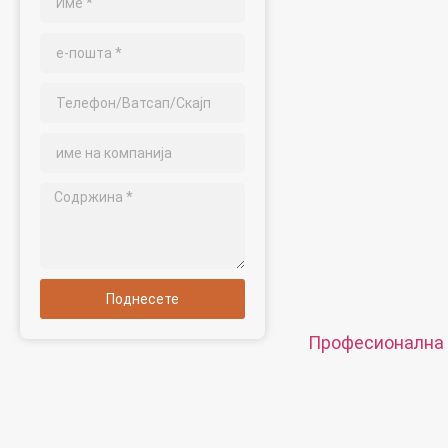
метричка/империја
Микро големина:m0,
m1,2 m1,4 m1,6 m2 m
Материјал: челик, не
месинг, бакар, алуми
итн
Површинска обработ
месинг позлата, ело
дакромет, стврднат 
Стил на глава: тава,
тркалезна, HEX, сир
Пакување: Пластична
кутија
Сертификат: ISO, RO
Поднесете
Тип на услуга: OEM
Потекло: Гуангдонг, 
Професионална 
Прилагодена об
нерѓосувачки ч
делови за врте