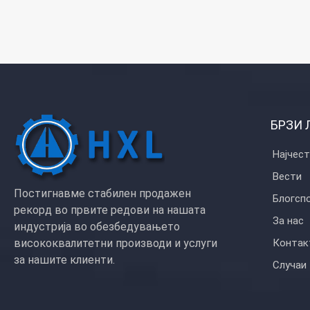
прилагоден
Материјални способн
нерѓосувачки челик,
најлон, пластика
Површинска обработк
никел, пасивација, 
пескаречка, анодизи
електропозлата, црн
обложена, полски и
БРЗИ 
барања
Услуга: OEM ODM
Најчес
Вести
Постигнавме стабилен продажен
Блогсп
рекорд во првите редови на нашата
За нас
индустрија во обезбедувањето
висококвалитетни производи и услуги
Контакт
за нашите клиенти.
Случаи