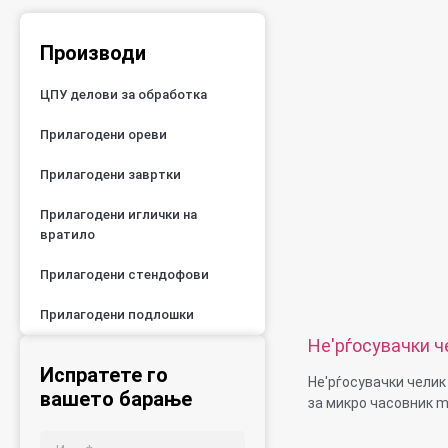
Производи
ЦПУ делови за обработка
Прилагодени ореви
Прилагодени завртки
Прилагодени иглички на
вратило
Прилагодени стендофови
Прилагодени подлошки
Не'рѓосувачки ч
мал шраф за мик
Испратете го
Не'рѓосувачки челик
m0,6 m0,7 m0,8
вашето барање
за микро часовник m
Големина: Прилагод