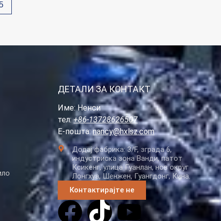
5
ДЕТАЛИ ЗА КОНТАКТ
Име: Ненси
тел:
+86-13728626507
Е-пошта:
nancy@hxlsz.com
Додај фабрика: 3/F, зграда 6,
индустриска зона Ванди, патот
Ксикенг, улица Гуанлан, нов округ
ило
Лонгхуа, Шенжен, Гуангдонг, Кина.
Контактирајте не