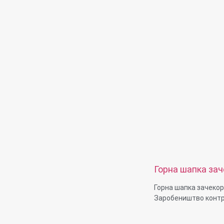
Горна шапка за
прирабница Зар
Горна шапка зачеко
контрасунк рам
Заробеништво контр
Дијаметар на конец: