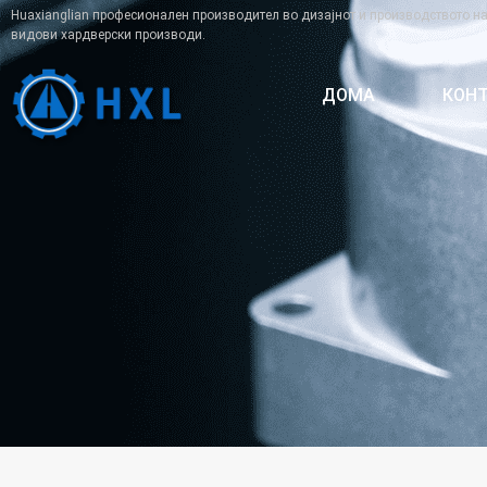
Huaxianglian професионален производител во дизајнот и производството н
видови хардверски производи.
ДОМА
КОНТ