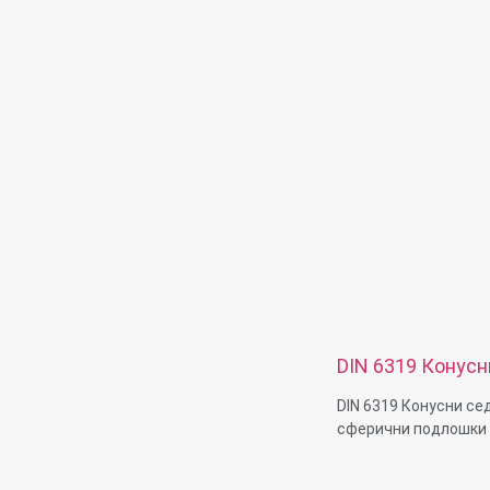
прилагоден
Материјални способн
нерѓосувачки челик,
најлон, пластика
Површинска обработк
никел, пасивација, 
пескаречка, анодизи
електропозлата, црн
обложена, полски и
барања
Услуга: OEM ODM
DIN 6319 Конус
Конкавни сфери
DIN 6319 Конусни с
сферични подлошки
Дијаметар на конец: