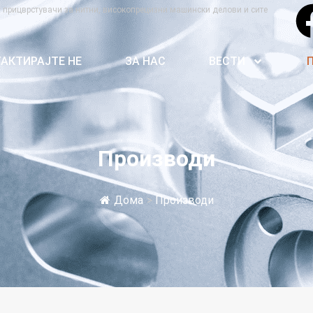
а прицврстувачи за нитни, високопрецизни машински делови и сите
АКТИРАЈТЕ НЕ
ЗА НАС
ВЕСТИ
Производи
Дома
>
Производи