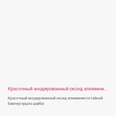
покрытие, пассивация, Ti-покрытие, пескоструйная
обработка, анодирование, хромовое покрытие,
гальваническое покрытие, черный, простой, Dacro,
покрытие Sliver, польский или в соответствии с вашим
требованием
Услуги: OEM ODM
Красочный анодированный оксид алюминия
потайной бампер крыло шайба
Красочный анодированный оксид алюминия потайной
бампер крыло шайба
Размер: M2-M36 или подгонянный