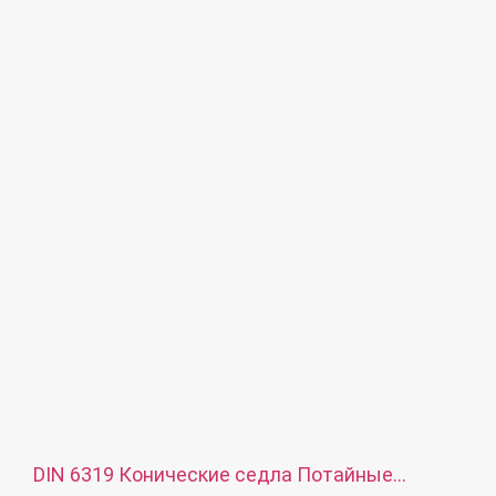
Материал: Алюминий
Обработка поверхности: Цветной анодированный оксид
Услуги: OEM ODM
DIN 6319 Конические седла Потайные