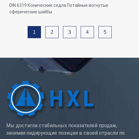
вогнутые сферические шайбы
DIN 6319 Конические седла Потайные вогнутые
сферические шайбы
Диаметр резьбы: M2-M36 или на заказ
Возможности по материалам: Латунь, нержавеющая
1
2
3
4
5
сталь, сталь, алюминий, нейлон, пластик
Обработка поверхности: Цинковое покрытие, никелевое
покрытие, пассивация, Ti-покрытие, пескоструйная
обработка, анодирование, хромовое покрытие,
гальваническое покрытие, черный, простой, Dacro,
покрытие Sliver, польский или в соответствии с вашим
требованием
Услуги: OEM ODM
Мы достигли стабильных показателей продаж,
занимая лидирующие позиции в своей отрасли по