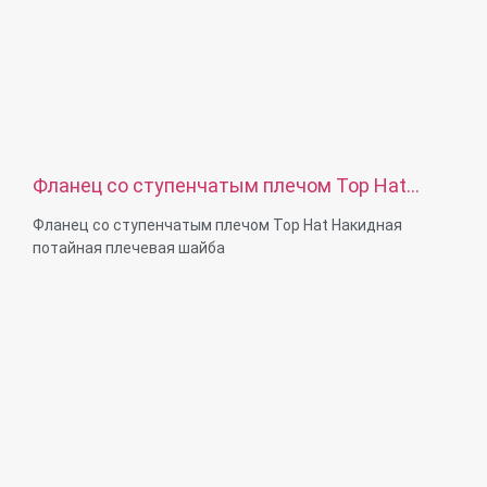
Фланец со ступенчатым плечом Top Hat
Накидная потайная плечевая шайба
Фланец со ступенчатым плечом Top Hat Накидная
потайная плечевая шайба
Диаметр резьбы: M2-M36 или на заказ
Возможности по материалам: Латунь, нержавеющая
сталь, сталь, алюминий, нейлон, пластик
Обработка поверхности: Цинковое покрытие, никелевое
покрытие, пассивация, Ti-покрытие, пескоструйная
обработка, анодирование, хромовое покрытие,
гальваническое покрытие, черный, простой, Dacro,
покрытие Sliver, польский или в соответствии с вашим
требованием