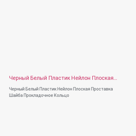
Услуги: OEM ODM
Черный Белый Пластик Нейлон Плоская
Проставка Шайба Прокладочное Кольцо
Черный Белый Пластик Нейлон Плоская Проставка
Шайба Прокладочное Кольцо
Диаметр резьбы: M2-M36 или на заказ
МатериалВозможности:Нейлон, пластик, печатная
плата, резина, латунь, нержавеющая сталь, сталь,
алюминий
Обработка поверхности: Цинковое покрытие, никелевое