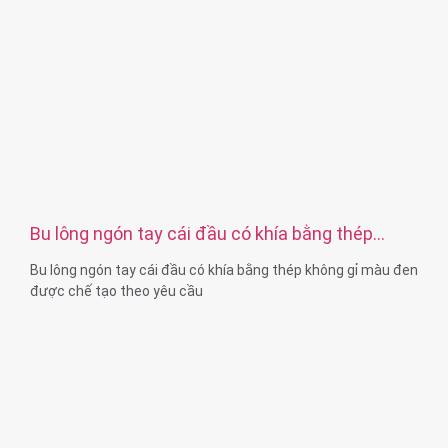
Giấy chứng nhận: ISO, ROHS
Loại dịch vụ: OEM/ODM
Xuất xứ: Quảng Đông, Trung Quốc
Bu lông ngón tay cái đầu có khía bằng thép
không gỉ màu đen được chế tạo theo yêu cầu
Bu lông ngón tay cái đầu có khía bằng thép không gỉ màu đen
được chế tạo theo yêu cầu
Kích thước:Tùy chỉnh/tiêu chuẩn, số liệu/đế quốc
Chất liệu: thép, thép không gỉ, đồng thau, đồng, nhôm, titan,
nylon, v.v.
Xử lý bề mặt: mạ kẽm / nickle / chrome / đồng thau,
anodized, thụ động, dacromet, cứng, v.v.
Kiểu đầu: Pan, Truss, Flat, Oval, Round, HEX, Cheese, Binding,