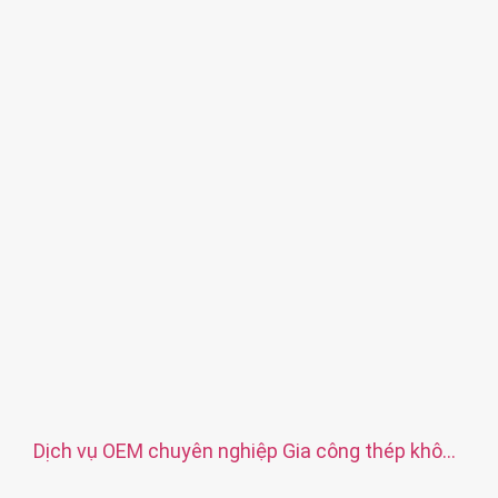
Xử lý bề mặt: Thụ động, mạ kẽm, anodizing
Kích thước: Như bản vẽ hoặc mẫu
Dịch vụ: Chuốt, KHOAN, Khắc / Gia công hóa học, Gia công
bằng laser, Phay, Các dịch vụ gia công khác, Tiện, EDM dây,
Tạo mẫu nhanh
Dịch vụ OEM chuyên nghiệp Gia công thép không
gỉ tùy chỉnh Bộ phận tiện chính xác CNC