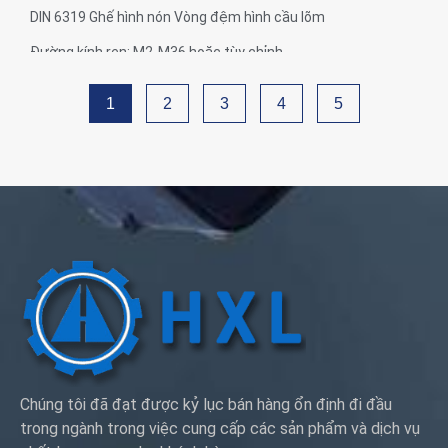
DIN 6319 Ghế hình nón Vòng đệm hình cầu lõm
Đường kính ren: M2-M36 hoặc tùy chỉnh
Khả năng vật liệu: Đồng thau, Thép không gỉ, Thép, Nhôm,
Nylon, Nhựa
1
2
3
4
5
Xử lý bề mặt: Mạ kẽm, mạ niken, thụ động, mạ Ti, phun cát,
Anodize, mạ Chrome, mạ điện, đen, trơn, Dacro, mạ cúi,
đánh bóng hoặc theo yêu cầu của bạn
Dịch vụ: OEM ODM
Chúng tôi đã đạt được kỷ lục bán hàng ổn định đi đầu
trong ngành trong việc cung cấp các sản phẩm và dịch vụ