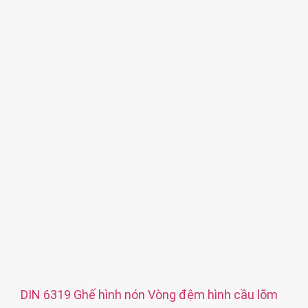
Chất liệu: Nhôm
Xử lý bề mặt: Oxit Anodized màu
Dịch vụ: OEM ODM
DIN 6319 Ghế hình nón Vòng đệm hình cầu lõm