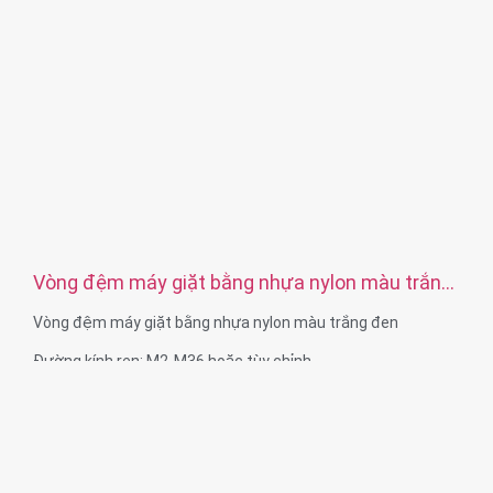
Vòng đệm máy giặt bằng nhựa nylon màu trắng
đen
Vòng đệm máy giặt bằng nhựa nylon màu trắng đen
Đường kính ren: M2-M36 hoặc tùy chỉnh
Chất liệuKhả năng:Nylon, Nhựa, PCB, Cao su, Đồng thau,
Thép không gỉ, Thép, Nhôm
Xử lý bề mặt: Mạ kẽm, mạ niken, thụ động, mạ Ti, phun cát,
Anodize, mạ Chrome, mạ điện, đen, trơn, Dacro, mạ cúi,
đánh bóng hoặc theo yêu cầu của bạn