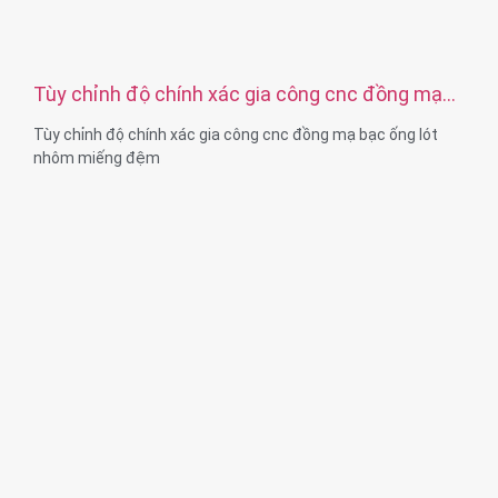
Tùy chỉnh độ chính xác gia công cnc đồng mạ
bạc ống lót nhôm miếng đệm
Tùy chỉnh độ chính xác gia công cnc đồng mạ bạc ống lót
nhôm miếng đệm
Kích thước:Tùy chỉnh
Chất liệu: thép, thép không gỉ, đồng thau, đồng, nhôm, titan,
nhựa, v.v.
Xử lý bề mặt: mạ kẽm / nickle / chrome / đồng thau,
anodized, thụ động, dacromet, cứng, v.v.
Đóng gói: Túi nhựa + hộp carton
Giấy chứng nhận: ISO, ROHS
Loại dịch vụ: OEM/ODM
Xuất xứ: Quảng Đông, Trung Quốc