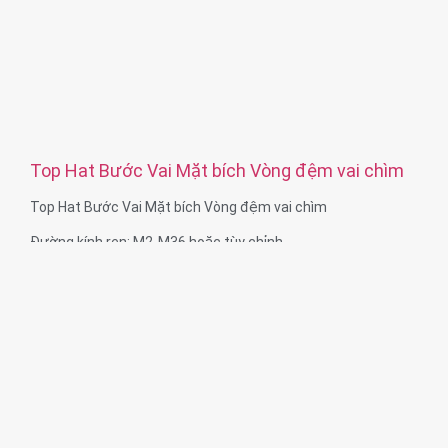
Top Hat Bước Vai Mặt bích Vòng đệm vai chìm
Top Hat Bước Vai Mặt bích Vòng đệm vai chìm
Đường kính ren: M2-M36 hoặc tùy chỉnh
Khả năng vật liệu: Đồng thau, Thép không gỉ, Thép, Nhôm,
Nylon, Nhựa
Xử lý bề mặt: Mạ kẽm, mạ niken, thụ động, mạ Ti, phun cát,
Anodize, mạ Chrome, mạ điện, đen, trơn, Dacro, mạ cúi,
đánh bóng hoặc theo yêu cầu của bạn
Dịch vụ: OEM ODM