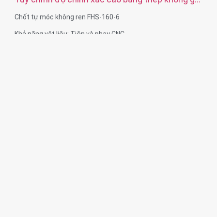
thẳng đôi có khía chốt chốt
Chốt tự móc không ren FHS-160-6
Khả năng vật liệu: Tiện và phay CNC
Chất liệu: Thép không gỉ, thép cacbon
Xử lý bề mặt: Thụ động, mạ kẽm
Kích thước: Như bản vẽ hoặc mẫu
Dịch vụ: Chuốt, KHOAN, Khắc / Gia công hóa học, Gia công
bằng laser, Phay, Các dịch vụ gia công khác, Tiện, EDM dây,
Tạo mẫu nhanh