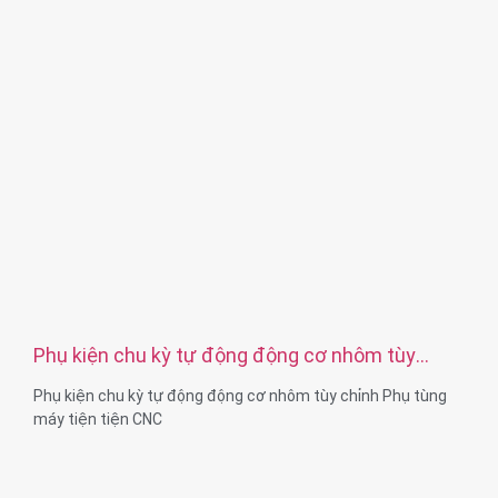
OEM
Đóng gói: Túi nhựa + hộp carton
Giấy chứng nhận: ISO, ROHS
Loại dịch vụ: OEM/ODM
Xuất xứ: Quảng Đông, Trung Quốc
Phụ kiện chu kỳ tự động động cơ nhôm tùy
chỉnh Phụ tùng máy tiện tiện CNC
Phụ kiện chu kỳ tự động động cơ nhôm tùy chỉnh Phụ tùng
máy tiện tiện CNC
Khả năng vật liệu: Tiện và phay CNC
Chất liệu: Đồng thau, thép không gỉ, thép cacbon, nhôm