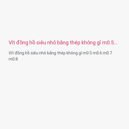
Vít đồng hồ siêu nhỏ bằng thép không gỉ m0.5
m0.6 m0.7 m0.8
Vít đồng hồ siêu nhỏ bằng thép không gỉ m0.5 m0.6 m0.7
m0.8
Kích thước:Tùy chỉnh/tiêu chuẩn, số liệu/đế quốc
Kích thước vi mô: m0.5 m0.6 m0.8 m0.9 m1 m1.2 m1.4 m1.6
m2 m2.5, v.v.
Chất liệu: thép, thép không gỉ, đồng thau, đồng, nhôm, titan,
nylon, v.v.
Xử lý bề mặt: mạ kẽm / nickle / chrome / đồng thau,
anodized, thụ động, dacromet, cứng, v.v.
Kiểu đầu: Pan, Truss, Flat, Oval, Round, HEX, Cheese, Binding,
OEM
Đóng gói: Túi nhựa + hộp carton