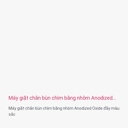
Dịch vụ: OEM ODM
Máy giặt chắn bùn chìm bằng nhôm Anodized
Oxide đầy màu sắc
Máy giặt chắn bùn chìm bằng nhôm Anodized Oxide đầy màu
sắc
Kích thước: M2-M36 hoặc tùy chỉnh