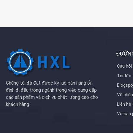
Khả năng vật liệu: Đồ
Thép, Nhôm, Nylon, N
Xử lý bề mặt: Mạ kẽm,
Ti, phun cát, Anodize
đen, trơn, Dacro, mạ 
yêu cầu của bạn
Dịch vụ: OEM ODM
ĐƯỜN
Câu hỏi
Tin tức
Chúng tôi đã đạt được kỷ lục bán hàng ổn
Blogspo
định đi đầu trong ngành trong việc cung cấp
Về chún
các sản phẩm và dịch vụ chất lượng cao cho
khách hàng.
Liên hệ 
Vỏ sản