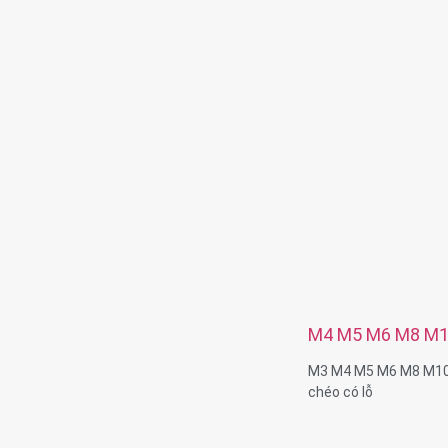
Kích thước: M6 M8 M1
khách hàng
Dịch vụ: OEM ODM
M4 M5 M6 M8 M10
rãnh chéo có lỗ
M3 M4 M5 M6 M8 M10 
chéo có lỗ
Đường kính ren: M4-