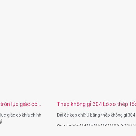
 gỉ, thép cacbon, đồng
Chất liệu: Thép không gỉ, thép cacbon, đ
thau, nhôm
ng, mạ kẽm, anodizing
Xử lý bề mặt: Thụ động, mạ kẽm, anodizi
vẽ hoặc mẫu
Kích thước: Như bản vẽ hoặc mẫu
tròn lục giác có
Thép không gỉ 304 Lò xo thép tố
ng thép không gỉ
U Clip Nut U
lục giác có khía chính
Đai ốc kẹp chữ U bằng thép không gỉ 304
gỉ
Kích thước: M4 M5 M6 M8 M10 8-32 10-2
5 M3 M4 M5 M6 M8,1/4”
20 5/16-18 7/16-14 hoặc tùy chỉnh