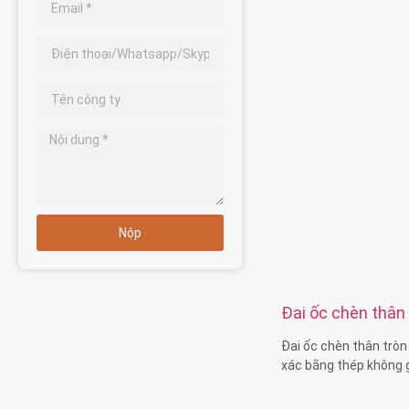
Chất liệu: Thép không
thau, nhôm
Xử lý bề mặt: Thụ độ
Kích thước: Như bản 
Nộp
Đai ốc chèn thân 
khía chính xác bằ
Đai ốc chèn thân tròn 
xác bằng thép không 
1.Kích thước:M2 M2.