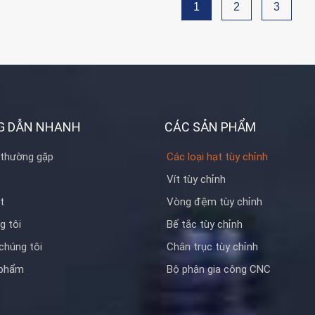
ng thau, Thép không gỉ,
1
2
3
hựa
 mạ niken, thụ động, mạ
, mạ Chrome, mạ điện,
cúi, đánh bóng hoặc theo
G DẪN NHANH
CÁC SẢN PHẨM
 thường gặp
Các loại hạt tùy chỉnh
Vít tùy chỉnh
t
Vòng đệm tùy chỉnh
g tôi
Bế tắc tùy chỉnh
chúng tôi
Chân trục tùy chỉnh
 phẩm
Bộ phận gia công CNC