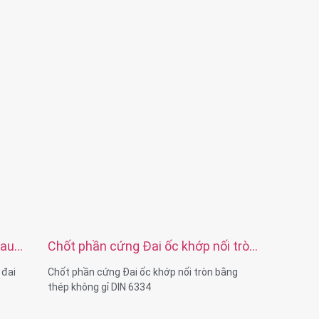
hau
Chốt phần cứng Đai ốc khớp nối tròn
bằng thép không gỉ DIN 6334
 đai
Chốt phần cứng Đai ốc khớp nối tròn bằng
thép không gỉ DIN 6334
Khả năng vật liệu: tiện & phay & tiện CNC