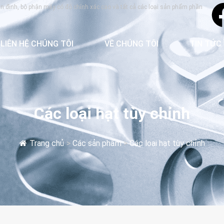
tán đinh, bộ phận máy có độ chính xác cao và tất cả các loại sản phẩm phần
LIÊN HỆ CHÚNG TÔI
VỀ CHÚNG TÔI
TIN TỨC
Các loại hạt tùy chỉnh
Trang chủ
>
Các sản phẩm
>
Các loại hạt tùy chỉnh