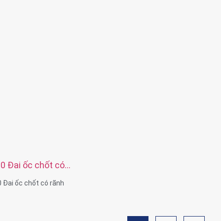
0 hoặc theo yêu cầu của
Khả năng vật liệu: Đồng thau, Thép không
Thép, Nhôm, Nylon, Nhựa
Xử lý bề mặt: Mạ kẽm, mạ niken, thụ độn
Ti, phun cát, Anodize, mạ Chrome, mạ đi
đen, trơn, Dacro, mạ cúi, đánh bóng hoặ
yêu cầu của bạn
Dịch vụ: OEM ODM
 Đai ốc chốt có
Đai ốc chốt có rãnh
M12