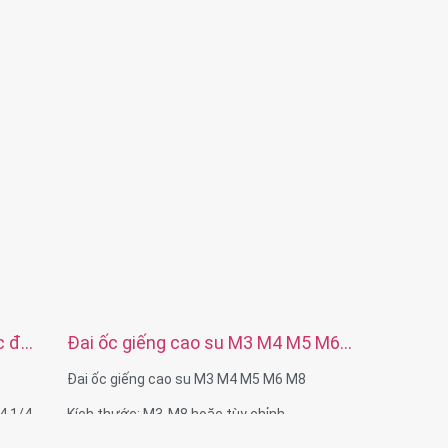
ồng
Chất liệu: Thép không gỉ, thép cacbon, đồng
thau, nhôm
ng
Xử lý bề mặt: Thụ động, mạ kẽm, anodizing
Kích thước: Như bản vẽ hoặc mẫu
c độ
Đai ốc giếng cao su M3 M4 M5 M6
M8
Đai ốc giếng cao su M3 M4 M5 M6 M8
4 1/4-
Kích thước: M3-M8 hoặc tùy chỉnh
Chất liệu: Đồng thau chèn, đai ốc cao su