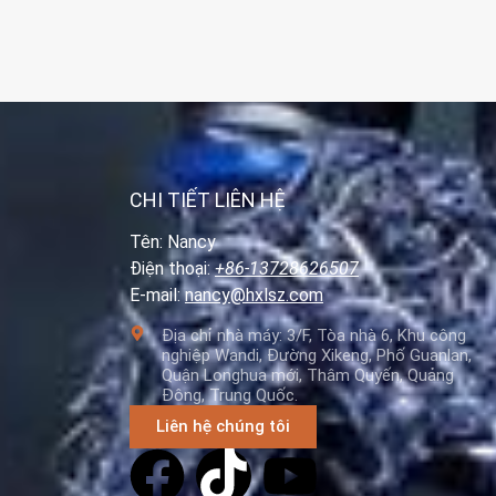
CHI TIẾT LIÊN HỆ
Tên: Nancy
Điện thoại:
+86-13728626507
E-mail:
nancy@hxlsz.com
Địa chỉ nhà máy: 3/F, Tòa nhà 6, Khu công
nghiệp Wandi, Đường Xikeng, Phố Guanlan,
Quận Longhua mới, Thâm Quyến, Quảng
Đông, Trung Quốc.
Liên hệ chúng tôi