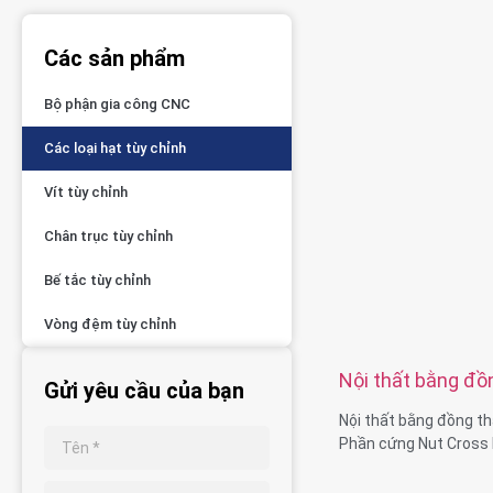
Các sản phẩm
Bộ phận gia công CNC
Các loại hạt tùy chỉnh
Vít tùy chỉnh
Chân trục tùy chỉnh
Bế tắc tùy chỉnh
Vòng đệm tùy chỉnh
Nội thất bằng đồ
Gửi yêu cầu của bạn
không gỉ Phần c
Nội thất bằng đồng th
Barrel Nut
Phần cứng Nut Cross 
Khả năng vật liệu: tiệ