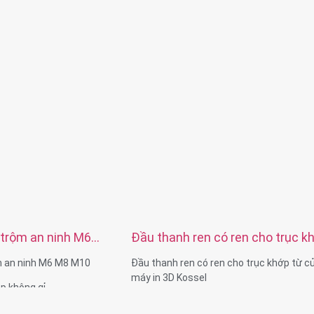
Khả năng vật liệu: Thép không gỉ, Thép,
Xử lý bề mặt: Mạ kẽm, mạ niken, thụ độn
 C46(K1046),C20
Ti, phun cát, mạ Chrome, mạ điện, đen, t
m, NI-platd, thụ động, mạ
US201, SUS303, SUS304,
Dacro, mạ bạc, đánh bóng hoặc theo yêu
, Trơn, Dacro, Mạ kẽm
của bạn
êu cầu của bạn
15, v.v.
Dịch vụ: OEM ODM
ng, tạo hình cầu, giảm
CM435,10B21
05mm
 + hộp carton
t hàng loạt 8-15 ngày
a khách hàng
Thâm Quyến
 trộm an ninh M6
Đầu thanh ren có ren cho trục k
từ của máy in 3D Kossel
m an ninh M6 M8 M10
Đầu thanh ren có ren cho trục khớp từ c
máy in 3D Kossel
ép không gỉ
g, phun cát, đen
Đường kính ren: M3-M24