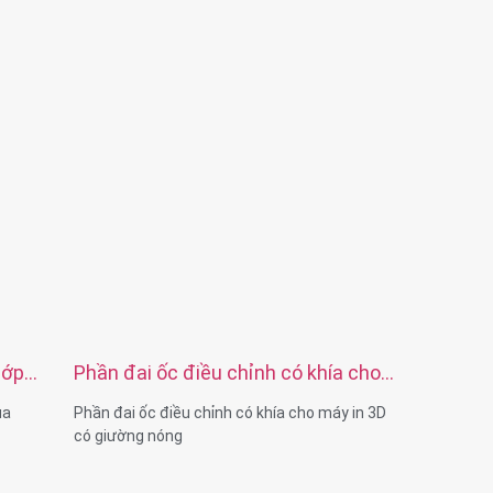
Dịch vụ: OEM ODM
g, mạ
rơn,
 cầu
hớp
Phần đai ốc điều chỉnh có khía cho
máy in 3D có giường nóng
ủa
Phần đai ốc điều chỉnh có khía cho máy in 3D
có giường nóng
Đường kính ren: M3 M4 M5 M6 M8