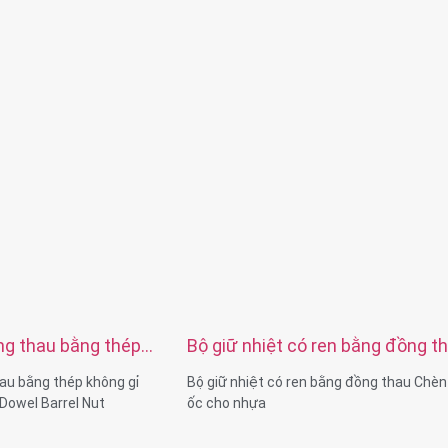
ng thau bằng thép
Bộ giữ nhiệt có ren bằng đồng t
ứng Nut Cross Dowel
Chèn đai ốc cho nhựa
au bằng thép không gỉ
Bộ giữ nhiệt có ren bằng đồng thau Chèn
Dowel Barrel Nut
ốc cho nhựa
n & phay & tiện CNC
Khả năng vật liệu: tiện & phay & tiện CNC