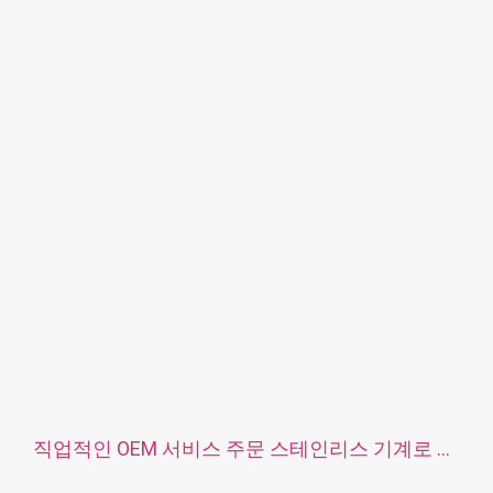
표면 처리: 패시베이션, 아연 도금, 아노다이징
크기: 도면 또는 샘플
서비스: 브로칭, 드릴링, 에칭/화학 가공, 레이저 가공, 밀링, 기타
가공 서비스, 선삭, 와이어 EDM, 래피드 프로토타이핑
직업적인 OEM 서비스 주문 스테인리스 기계로 가
공 CNC 정밀도 도는 부속