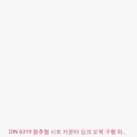
표면 처리: 컬러 양극 산화 피막
서비스: OEM ODM
DIN 6319 원추형 시트 카운터 싱크 오목 구형 와