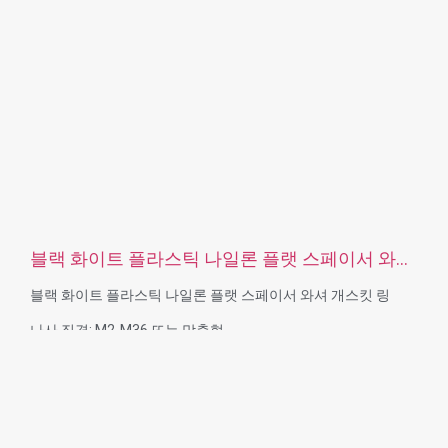
블랙 화이트 플라스틱 나일론 플랫 스페이서 와셔
개스킷 링
블랙 화이트 플라스틱 나일론 플랫 스페이서 와셔 개스킷 링
나사 직경: M2-M36 또는 맞춤형
재질:나일론, 플라스틱, PCB, 고무, 황동, 스테인리스 스틸, 강철,
알루미늄
표면 처리: 아연 도금, 니켈 도금, 부동태화, 티타늄 도금, 샌드 블
라스트, 아노다이즈, 크롬 도금, 전기 도금, 블랙, 플레인, 다크로,
은도금, 광택 또는 요구 사항에 따름