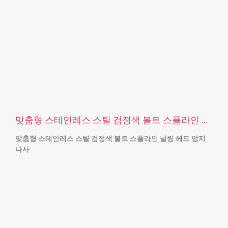
인증: ISO, ROHS
서비스 유형 OEM/ODM
원산지: 중국 광둥성
맞춤형 스테인레스 스틸 검정색 볼트 스플라인 널
링 헤드 엄지 나사
맞춤형 스테인레스 스틸 검정색 볼트 스플라인 널링 헤드 엄지
나사
크기: 사용자 지정/표준, 미터법/영국식
재질 : 스틸, 스테인리스 스틸, 황동, 구리, 알루미늄, 티타늄, 나일
론 등
표면 처리: 아연/니켈/크롬/황동 도금, 양극산화, 부동태화, 다크
로멧, 경화 등
헤드 스타일:팬, 트러스, 평면, 타원형, 원형, HEX, 치즈, 바인딩,