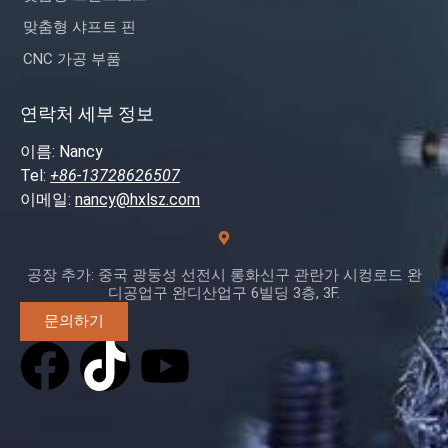
맞춤형 샤프트 핀
CNC 가공 부품
연락처 세부 정보
이름: Nancy
Tel:
+86-13728626507
이메일:
nancy@hxlsz.com
공장 추가: 중국 광둥성 선전시 롱화신구 관란가 시컹로드 완
디공업구 완디산업구 6빌딩 3층, 3F.
문의하기