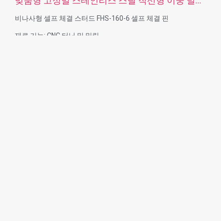
맞춤형 고정밀 스테인리스 스틸 직선형 이중 널링
다웰 핀
비나사형 셀프 체결 스터드 FHS-160-6 셀프 체결 핀
재료 기능: CNC 터닝 및 밀링
재질: 재질: 스테인리스 스틸, 탄소강
표면 처리: 패시베이션, 아연 도금
크기: 도면 또는 샘플
서비스: 브로칭, 드릴링, 에칭/화학 가공, 레이저 가공, 밀링, 기타
가공 서비스, 선삭, 와이어 EDM, 래피드 프로토타이핑