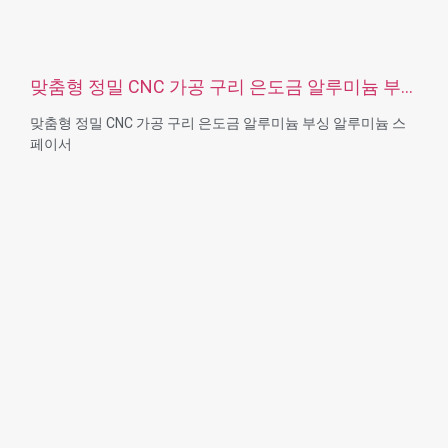
맞춤형 정밀 CNC 가공 구리 은도금 알루미늄 부
싱 알루미늄 스페이서
맞춤형 정밀 CNC 가공 구리 은도금 알루미늄 부싱 알루미늄 스
페이서
크기:사용자 지정
재질 : 강철, 스테인리스 스틸, 황동, 구리, 알루미늄, 티타늄, 플라
스틱 등
표면 처리: 아연/니켈/크롬/황동 도금, 양극산화, 부동태화, 다크
로멧, 경화 등
포장:비닐 봉투 + 판지 상자
인증: ISO, ROHS
서비스 유형 OEM/ODM
원산지: 중국 광둥성