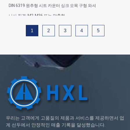
셔
DIN 6319 원추형 시트 카운터 싱크 오목 구형 와셔
나사 직경: M2-M36 또는 맞춤형
소재 기능: 황동, 스테인리스 스틸, 강철, 알루미늄, 나일론, 플라
스틱
1
2
3
4
5
표면 처리: 아연 도금, 니켈 도금, 부동태화, 티타늄 도금, 샌드 블
라스트, 아노다이즈, 크롬 도금, 전기 도금, 블랙, 플레인, 다크로,
은도금, 광택 또는 요구 사항에 따름
서비스: OEM ODM
우리는 고객에게 고품질의 제품과 서비스를 제공하면서 업
계 선두에서 안정적인 매출 기록을 달성했습니다.