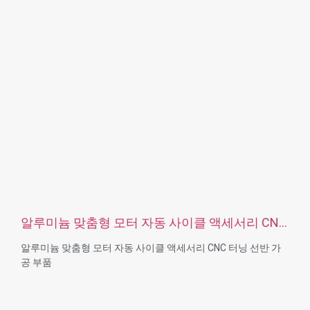
OEM
포장:비닐 봉투 + 판지 상자
인증: ISO, ROHS
서비스 유형 OEM/ODM
원산지: 중국 광둥성
알루미늄 맞춤형 모터 자동 사이클 액세서리 CNC
터닝 선반 가공 부품
알루미늄 맞춤형 모터 자동 사이클 액세서리 CNC 터닝 선반 가
공 부품
재료 기능: CNC 터닝 및 밀링
재질: 재질: 황동, 스테인리스 스틸, 탄소강, 알루미늄