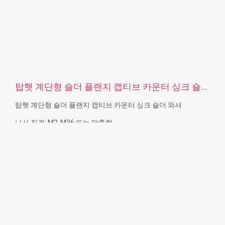
탑햇 계단형 숄더 플랜지 캡티브 카운터 싱크 숄더
와셔
탑햇 계단형 숄더 플랜지 캡티브 카운터 싱크 숄더 와셔
나사 직경: M2-M36 또는 맞춤형
소재 기능: 황동, 스테인리스 스틸, 강철, 알루미늄, 나일론, 플라
스틱
표면 처리: 아연 도금, 니켈 도금, 부동태화, 티타늄 도금, 샌드 블
라스트, 아노다이즈, 크롬 도금, 전기 도금, 블랙, 플레인, 다크로,
은도금, 광택 또는 요구 사항에 따름
서비스: OEM ODM