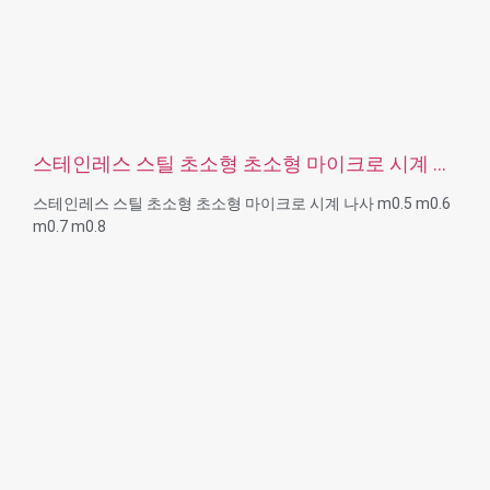
스테인레스 스틸 초소형 초소형 마이크로 시계 나
사 m0.5 m0.6 m0.7 m0.8
스테인레스 스틸 초소형 초소형 마이크로 시계 나사 m0.5 m0.6
m0.7 m0.8
크기: 사용자 지정/표준, 미터법/영국식
마이크로 크기: m0.5 m0.6 m0.8 m0.9 m1 m1.2 m1.4 m1.6 m2
m2.5 등
재질 : 스틸, 스테인리스 스틸, 황동, 구리, 알루미늄, 티타늄, 나일
론 등
표면 처리: 아연/니켈/크롬/황동 도금, 양극산화, 부동태화, 다크
로멧, 경화 등
헤드 스타일:팬, 트러스, 평면, 타원형, 원형, HEX, 치즈, 바인딩,
OEM
포장:비닐 봉투 + 판지 상자