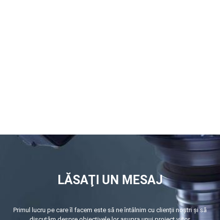
LĂSAŢI UN MESAJ
Primul lucru pe care îl facem este să ne întâlnim cu clienții noștri și să
discutăm despre obiectivele lor asupra unui proiect viitor.