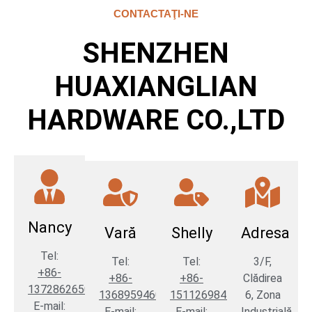
CONTACTAŢI-NE
SHENZHEN
HUAXIANGLIAN
HARDWARE CO.,LTD
Nancy
Vară
Shelly
Adresa
Tel:
Tel:
Tel:
3/F,
+86-
+86-
+86-
Clădirea
13728626507
13689594603
15112698454
6, Zona
E-mail:
E-mail:
E-mail:
Industrială