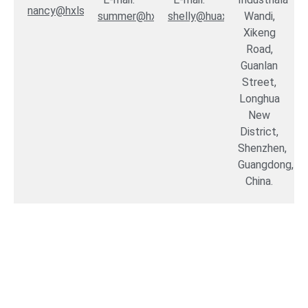
nancy@hxlsz.com
summer@hxlgd.com
shelly@huaxianglian.com
Wandi,
Xikeng
Road,
Guanlan
Street,
Longhua
New
District,
Shenzhen,
Guangdong,
China.