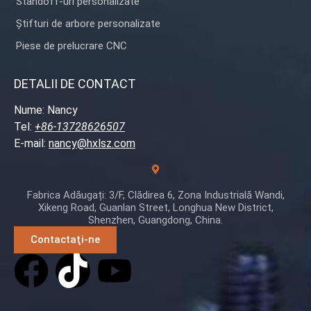
Standoff-uri personalizate
Știfturi de arbore personalizate
Piese de prelucrare CNC
DETALII DE CONTACT
Nume: Nancy
Tel:
+86-13728626507
E-mail:
nancy@hxlsz.com
Fabrica Adăugați: 3/F, Clădirea 6, Zona Industrială Wandi,
Xikeng Road, Guanlan Street, Longhua New District,
Shenzhen, Guangdong, China.
Contactaţi-ne