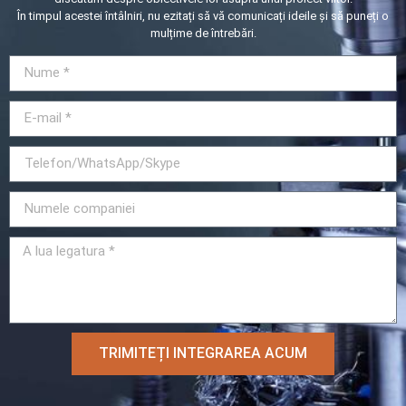
În timpul acestei întâlniri, nu ezitați să vă comunicați ideile și să puneți o
mulțime de întrebări.
TRIMITEȚI INTEGRAREA ACUM