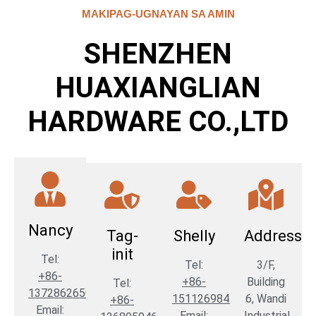
MAKIPAG-UGNAYAN SA AMIN
SHENZHEN
HUAXIANGLIAN
HARDWARE CO.,LTD
Nancy
Tag-
Shelly
Address
init
Tel:
Tel:
3/F,
+86-
+86-
Building
Tel:
13728626507
15112698454
6, Wandi
+86-
Email:
Email:
Industrial