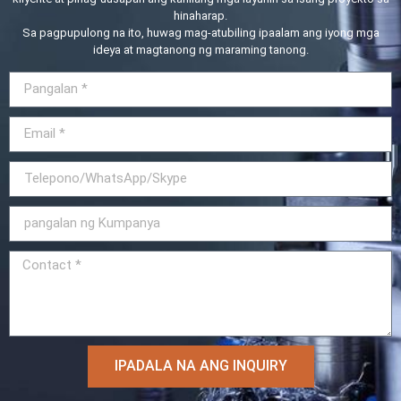
hinaharap.
Sa pagpupulong na ito, huwag mag-atubiling ipaalam ang iyong mga
ideya at magtanong ng maraming tanong.
IPADALA NA ANG INQUIRY