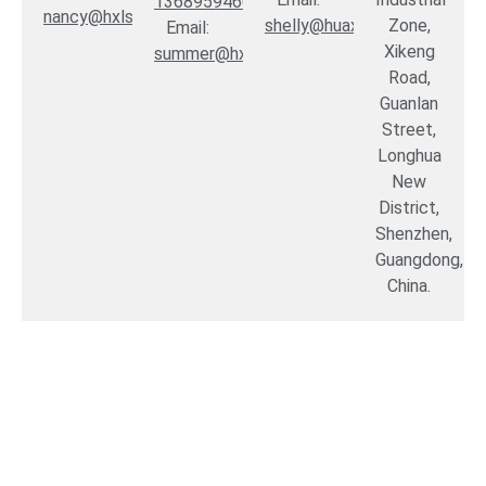
13689594603
nancy@hxlsz.com
shelly@huaxianglian.com
Zone,
Email:
Xikeng
summer@hxlgd.com
Road,
Guanlan
Street,
Longhua
New
District,
Shenzhen,
Guangdong,
China.