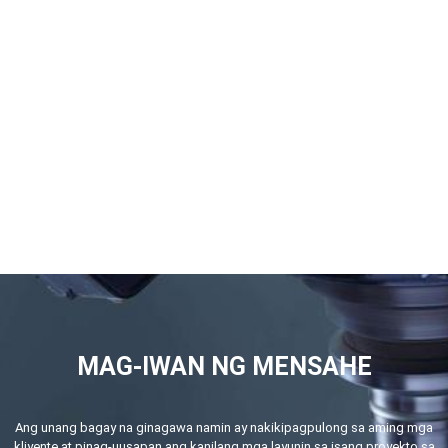
MAG-IWAN NG MENSAHE
Ang unang bagay na ginagawa namin ay nakikipagpulong sa aming mga
kliyente at pinag-uusapan ang kanilang mga layunin sa isang proyekto sa