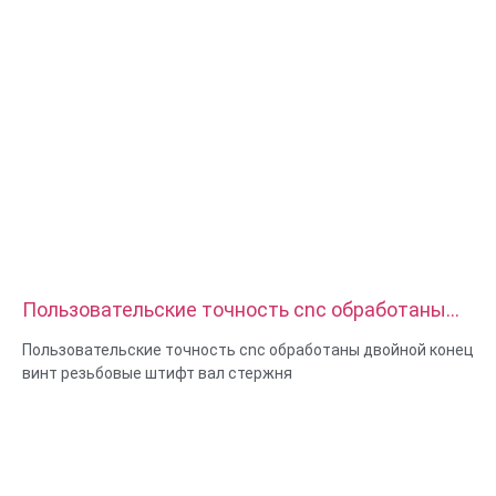
электроэрозионное станкостроение, Быстрое
прототипирование
Пользовательские точность cnc обработаны
двойной конец винт резьбовые штифт вал
Пользовательские точность cnc обработаны двойной конец
стержня
винт резьбовые штифт вал стержня
Размер: Пользовательский/стандартный, метрический/
имперический
Материал: сталь, нержавеющая сталь, латунь, медь,
алюминий, титан, нейлон и т.д.