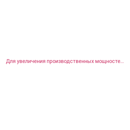
Для увеличения производственных мощностей
наш завод приобрел два комплекта токарных
станков с ЧПУ CITIZEN.