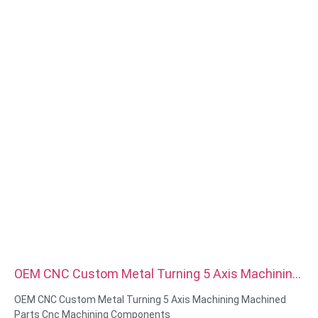
Обработка поверхности: цинк/никель/хром/латунь,
анодированный, пассивированный, дакромет, закаленный и
т.д.
Стиль головки: панорамная, ферменная, плоская, овальная,
круглая, HEX, сырная, переплетная, OEM
Упаковка: Пластиковый пакет + картонная коробка
Сертификат: ISO, ROHS
Тип обслуживания: OEM/ODM
Происхождение:Гуандун, Китай
OEM CNC Custom Metal Turning 5 Axis Machining
Machined Parts Cnc Machining Components
OEM CNC Custom Metal Turning 5 Axis Machining Machined
Parts Cnc Machining Components