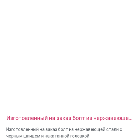
Материал: сталь, нержавеющая сталь, латунь, медь,
алюминий, титан, нейлон и т.д.
Обработка поверхности: цинк/никель/хром/латунь,
анодированный, пассивированный, дакромет, закаленный и
т.д.
Стиль головки: панорамная, ферменная, плоская, овальная,
круглая, HEX, сырная, переплетная, OEM
Упаковка: Пластиковый пакет + картонная коробка
Сертификат: ISO, ROHS
Тип обслуживания: OEM/ODM
Происхождение:Гуандун, Китай
Изготовленный на заказ болт из нержавеющей
стали с черным шлицем и накатанной головкой
Изготовленный на заказ болт из нержавеющей стали с
черным шлицем и накатанной головкой