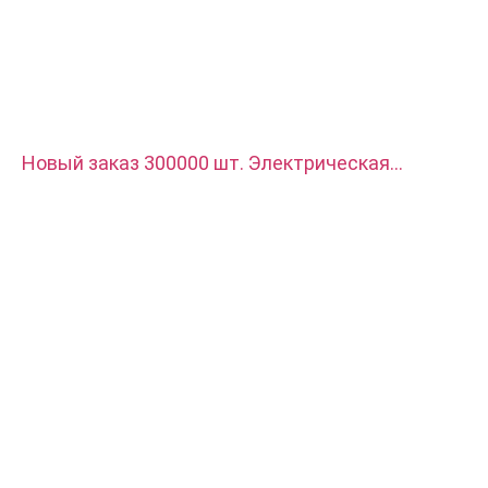
Новый заказ 300000 шт. Электрическая
клеммная колодка, используется для
зарядного устройства нового автомобиля.
Материал - красная медь с серебряным
покрытием.