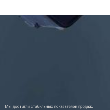
Размер: Пользовательский/стандартный, метрический/
имперический
Материал: сталь, нержавеющая сталь, латунь, медь,
алюминий, титан, нейлон и т.д.
Обработка поверхности: цинк/никель/хром/латунь,
анодированный, пассивированный, дакромет, закаленный и
т.д.
Стиль головки: панорамная, ферменная, плоская, овальная,
круглая, HEX, сырная, переплетная, OEM
Упаковка: Пластиковый пакет + картонная коробка
Сертификат: ISO, ROHS
Тип обслуживания: OEM/ODM
Происхождение:Гуандун, Китай
Мы достигли стабильных показателей продаж,