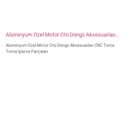
Alüminyum Özel Motor Oto Döngü Aksesuarları
CNC Torna Torna İşleme Parçaları
Alüminyum Özel Motor Oto Döngü Aksesuarları CNC Torna
Torna İşleme Parçaları
Malzeme Yetenekleri: CNC torna ve Freze
Malzeme: Pirinç, Paslanmaz çelik, karbon çeliği, alüminyum
Yüzey işleme: Pasivasyon, çinko kaplama, eloksal
Boyut: Çizim veya numune olarak
Hizmet: Broşlama, DELME, Dağlama / Kimyasal İşleme, Lazer
İşleme, Frezeleme, Diğer İşleme Hizmetleri, Tornalama, Tel
Erozyon, Hızlı Prototipleme