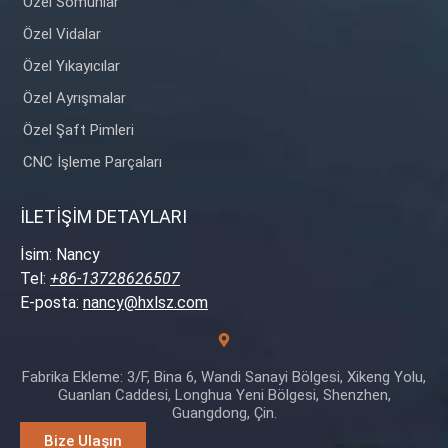
Özel Somunlar
Özel Vidalar
Özel Yıkayıcılar
Özel Ayrışmalar
Özel Şaft Pimleri
CNC İşleme Parçaları
İLETİŞİM DETAYLARI
İsim: Nancy
Tel:
+86-13728626507
E-posta:
nancy@hxlsz.com
Fabrika Ekleme: 3/F, Bina 6, Wandi Sanayi Bölgesi, Xikeng Yolu,
Guanlan Caddesi, Longhua Yeni Bölgesi, Shenzhen,
Guangdong, Çin.
Bize Ulaşın