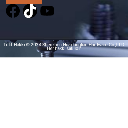
Telif Hakkı © 2024 Shenzhen Huaxianglian Hardware Co.,LTD.
Her hakkı saklıdır.