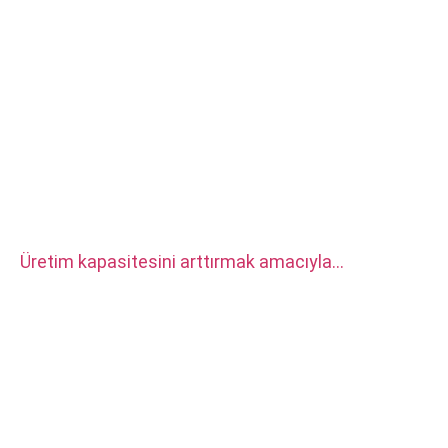
Üretim kapasitesini arttırmak amacıyla
fabrikamıza iki set CITIZEN otomatik CNC Torna
Tezgahı satın alındı.