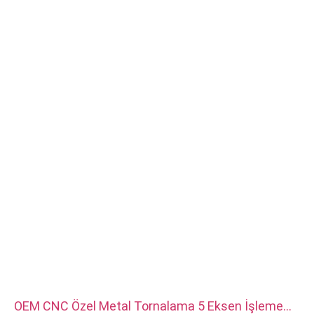
Yüzey işleme: çinko/nikel/krom/pirinç kaplama, anodize, pasif,
dakromet, sertleştirilmiş vb.
Kafa stili: Tava, Kafes, Düz, Oval, Yuvarlak, HEX, Peynir, Ciltleme,
OEM
Ambalaj: Plastik torba + karton kutu
Sertifika:ISO,ROHS
Hizmet türü: OEM/ODM
Menşei: Guangdong, Çin
OEM CNC Özel Metal Tornalama 5 Eksen İşleme