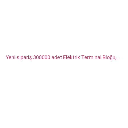
Yeni sipariş 300000 adet Elektrik Terminal Bloğu,
yeni enerji araç şarj cihazı için kullanılır. Malzeme
gümüş kaplamalı kırmızı bakırdır.