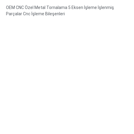
İşlenmiş Parçalar Cnc İşleme Bileşenleri
OEM CNC Özel Metal Tornalama 5 Eksen İşleme İşlenmiş
Parçalar Cnc İşleme Bileşenleri
Malzeme Yetenekleri: CNC torna ve Freze
Malzeme: Pirinç, Paslanmaz çelik, karbon çeliği, alüminyum
Yüzey işleme: Pasivasyon, çinko kaplama, eloksal
Boyut: Çizim veya numune olarak
Hizmet: Broşlama, DELME, Dağlama / Kimyasal İşleme, Lazer
İşleme, Frezeleme, Diğer İşleme Hizmetleri, Tornalama, Tel
Erozyon, Hızlı Prototipleme