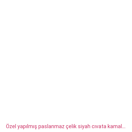
vb.
Malzeme: çelik, paslanmaz çelik, pirinç, bakır, alüminyum,
titanyum, naylon vb.
Yüzey işleme: çinko/nikel/krom/pirinç kaplama, anodize, pasif,
dakromet, sertleştirilmiş vb.
Kafa stili: Tava, Kafes, Düz, Oval, Yuvarlak, HEX, Peynir, Ciltleme,
OEM
Ambalaj: Plastik torba + karton kutu
Sertifika:ISO,ROHS
Hizmet türü: OEM/ODM
Menşei: Guangdong, Çin
Özel yapılmış paslanmaz çelik siyah cıvata kamalı