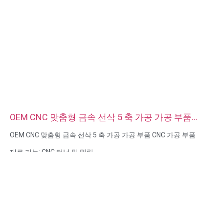
OEM CNC 맞춤형 금속 선삭 5 축 가공 가공 부품
CNC 가공 부품
OEM CNC 맞춤형 금속 선삭 5 축 가공 가공 부품 CNC 가공 부품
재료 기능: CNC 터닝 및 밀링
재질: 재질: 황동, 스테인리스 스틸, 탄소강, 알루미늄
표면 처리: 패시베이션, 아연 도금, 아노다이징
크기: 도면 또는 샘플
서비스: 브로칭, 드릴링, 에칭/화학 가공, 레이저 가공, 밀링, 기타 가
공 서비스, 선삭, 와이어 EDM, 래피드 프로토타이핑