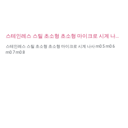
스테인레스 스틸 초소형 초소형 마이크로 시계 나사
m0.5 m0.6 m0.7 m0.8
스테인레스 스틸 초소형 초소형 마이크로 시계 나사 m0.5 m0.6
m0.7 m0.8
크기: 사용자 지정/표준, 미터법/영국식
마이크로 크기: m0.5 m0.6 m0.8 m0.9 m1 m1.2 m1.4 m1.6 m2
m2.5 등
재질 : 스틸, 스테인리스 스틸, 황동, 구리, 알루미늄, 티타늄, 나일론
등
표면 처리: 아연/니켈/크롬/황동 도금, 양극산화, 부동태화, 다크로
멧, 경화 등
헤드 스타일:팬, 트러스, 평면, 타원형, 원형, HEX, 치즈, 바인딩, OEM
포장:비닐 봉투 + 판지 상자
인증: ISO, ROHS
서비스 유형 OEM/ODM