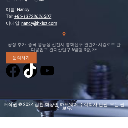
이름: Nancy
Tel:
+86-13728626507
이메일:
nancy@hxlsz.com
공장 추가: 중국 광둥성 선전시 롱화신구 관란가 시컹로드 완
디공업구 완디산업구 6빌딩 3층, 3F.
문의하기
저작권 © 2024 심천 화샹롄 하드웨어 주식회사 판권. 모든 권
리 보유.