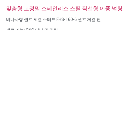
맞춤형 고정밀 스테인리스 스틸 직선형 이중 널링 다
웰 핀
비나사형 셀프 체결 스터드 FHS-160-6 셀프 체결 핀
재료 기능: CNC 터닝 및 밀링
재질: 재질: 스테인리스 스틸, 탄소강
표면 처리: 패시베이션, 아연 도금
크기: 도면 또는 샘플
서비스: 브로칭, 드릴링, 에칭/화학 가공, 레이저 가공, 밀링, 기타 가
공 서비스, 선삭, 와이어 EDM, 래피드 프로토타이핑