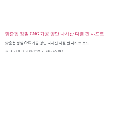
맞춤형 정밀 CNC 가공 양단 나사산 다웰 핀 샤프트
로드
맞춤형 정밀 CNC 가공 양단 나사산 다웰 핀 샤프트 로드
크기: 사용자 지정/표준, 미터법/영국식
재질 : 스틸, 스테인리스 스틸, 황동, 구리, 알루미늄, 티타늄, 나일론
등
표면 처리: 아연/니켈/크롬/황동 도금, 양극산화, 부동태화, 다크로
멧, 경화 등
헤드 스타일:팬, 트러스, 평면, 타원형, 원형, HEX, 치즈, 바인딩, OEM
포장:비닐 봉투 + 판지 상자
인증: ISO, ROHS
서비스 유형 OEM/ODM
원산지: 중국 광둥성