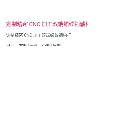
定制精密 CNC 加工双端螺纹销轴杆
定制精密 CNC 加工双端螺纹销轴杆
尺寸：定制/标准，公制/英制
材料：钢、不锈钢、黄铜、铜、铝、钛、尼龙等
表面处理：镀锌/镀镍/镀铬/镀铜、阳极氧化、钝化、达克罗、淬
火等
封头样式：平底封头、桁架封头、扁平封头、椭圆封头、圆形封
头、六角封头、芝士封头、捆绑封头、OEM 封头
包装：塑料袋 + 纸箱
证书：ISO、ROHS
服务类型： OEM/ODMOEM/ODM
原产地：中国广东