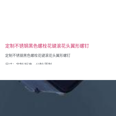
定制不锈钢黑色螺栓花键滚花头翼形螺钉
定制不锈钢黑色螺栓花键滚花头翼形螺钉
尺寸：定制/标准，公制/英制
材料：钢、不锈钢、黄铜、铜、铝、钛、尼龙等
表面处理：镀锌/镀镍/镀铬/镀铜、阳极氧化、钝化、达克罗、淬
火等
封头样式：平底封头、桁架封头、扁平封头、椭圆封头、圆形封
头、六角封头、芝士封头、捆绑封头、OEM 封头
包装：塑料袋 + 纸箱
证书：ISO、ROHS
服务类型： OEM/ODMOEM/ODM
原产地：中国广东