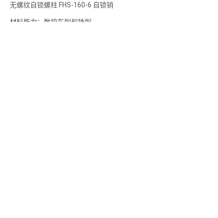
无螺纹自锁螺柱 FHS-160-6 自锁销
材料能力：数控车削和铣削
材料： 不锈钢、碳钢不锈钢、碳钢
表面处理：钝化、镀锌
尺寸按图纸或样品
服务拉床、钻孔、蚀刻/化学加工、激光加工、铣削、其他加工服
务、车削、线切割、快速原型制作