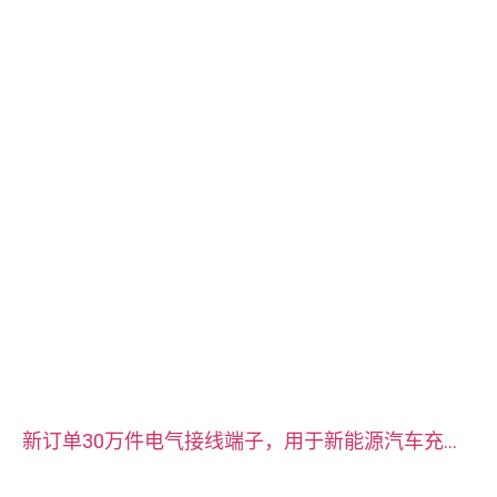
务、车削、线切割、快速原型制作
新订单30万件电气接线端子，用于新能源汽车充电
器。材料为镀银红铜。