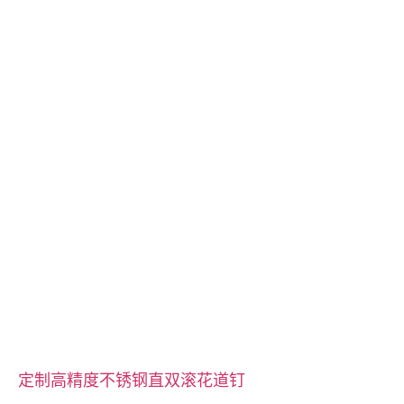
尺寸按图纸或样品
服务拉床、钻孔、蚀刻/化学加工、激光加工、铣削、其他加工服
务、车削、线切割、快速原型制作
定制高精度不锈钢直双滚花道钉