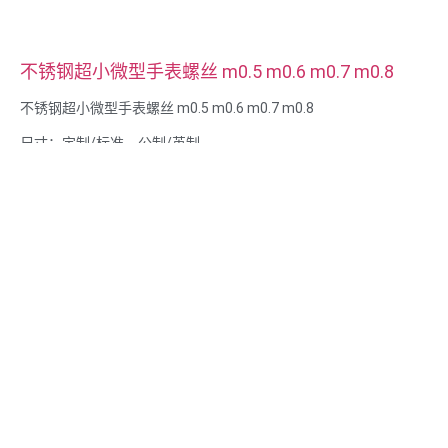
不锈钢超小微型手表螺丝 m0.5 m0.6 m0.7 m0.8
不锈钢超小微型手表螺丝 m0.5 m0.6 m0.7 m0.8
尺寸：定制/标准，公制/英制
微型尺寸：m0.5 m0.6 m0.8 m0.9 m1 m1.2 m1.4 m1.6 m2 m2.5
等
材料：钢、不锈钢、黄铜、铜、铝、钛、尼龙等
表面处理：镀锌/镀镍/镀铬/镀铜、阳极氧化、钝化、达克罗、淬
火等
封头样式：平底封头、桁架封头、扁平封头、椭圆封头、圆形封
头、六角封头、芝士封头、捆绑封头、OEM 封头
包装：塑料袋 + 纸箱
证书：ISO、ROHS
服务类型： OEM/ODMOEM/ODM
原产地：中国广东