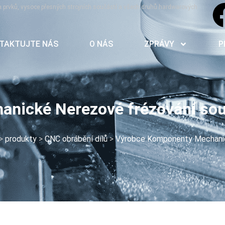
h prvků, vysoce přesných strojních součástí a všech druhů hardwarových
TAKTUJTE NÁS
O NÁS
ZPRÁVY
P
nické Nerezové frézování sous
>
produkty
>
CNC obrábění dílů
>
Výrobce Komponenty Mechanic