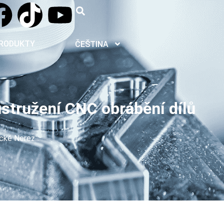
RODUKTY
ČEŠTINA
tružení CNC obrábění dílů
ké Nerez...