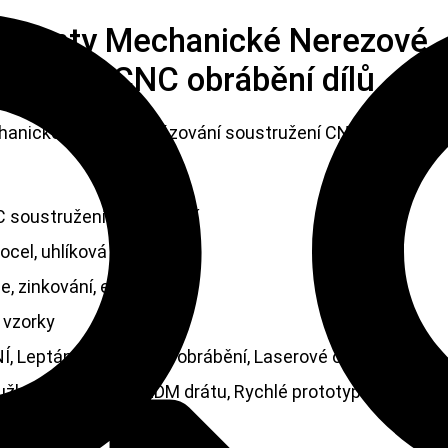
onenty Mechanické Nerezové
tružení CNC obrábění dílů
anické Nerezové frézování soustružení CNC
 soustružení a frézování
cel, uhlíková ocel, hliník
, zinkování, eloxování
 vzorky
Í, Leptání / Chemické obrábění, Laserové obrábění,
lužby, Soustružení, EDM drátu, Rychlé prototypování