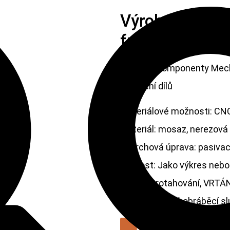
Výrobce Komp
frézování sous
Výrobce Komponenty Mech
obrábění dílů
Materiálové možnosti: CNC
Materiál: mosaz, nerezová o
Povrchová úprava: pasivace
Velikost: Jako výkres nebo
Servis: Protahování, VRTÁN
Frézování, Jiné obráběcí s
KONTAKTUJTE NÁS