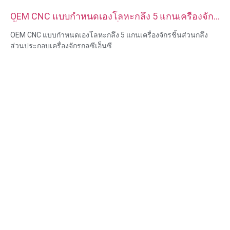
OEM CNC แบบกำหนดเองโลหะกลึง 5 แกนเครื่องจักร
ชิ้นส่วนกลึงส่วนประกอบเครื่องจักรกลซีเอ็นซี
OEM CNC แบบกำหนดเองโลหะกลึง 5 แกนเครื่องจักรชิ้นส่วนกลึง
ส่วนประกอบเครื่องจักรกลซีเอ็นซี
ความสามารถของวัสดุ: การกลึงและการกัด CNC
วัสดุ: ทองเหลือง สแตนเลส เหล็กคาร์บอน อลูมิเนียม
การรักษาพื้นผิว: ทู่, ชุบสังกะสี, อโนไดซ์
ขนาด: ตามรูปวาดหรือตัวอย่าง
บริการ: การเจาะ การเจาะ การแกะสลัก / การใช้สารเคมี การใช้
เลเซอร์ การกัด บริการการใช้เครื่องจักรอื่น ๆ การกลึง EDM ลวด การ
สร้างต้นแบบอย่างรวดเร็ว