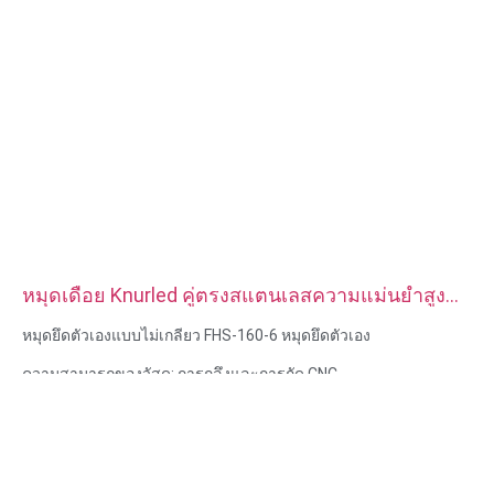
หมุดเดือย Knurled คู่ตรงสแตนเลสความแม่นยำสูง
แบบกำหนดเอง
หมุดยึดตัวเองแบบไม่เกลียว FHS-160-6 หมุดยึดตัวเอง
ความสามารถของวัสดุ: การกลึงและการกัด CNC
วัสดุ: สแตนเลส, เหล็กคาร์บอน
การรักษาพื้นผิว: ทู่, ชุบสังกะสี
ขนาด: ตามรูปวาดหรือตัวอย่าง
บริการ: การเจาะ การเจาะ การแกะสลัก / การใช้สารเคมี การใช้
เลเซอร์ การกัด บริการการใช้เครื่องจักรอื่น ๆ การกลึง EDM ลวด การ