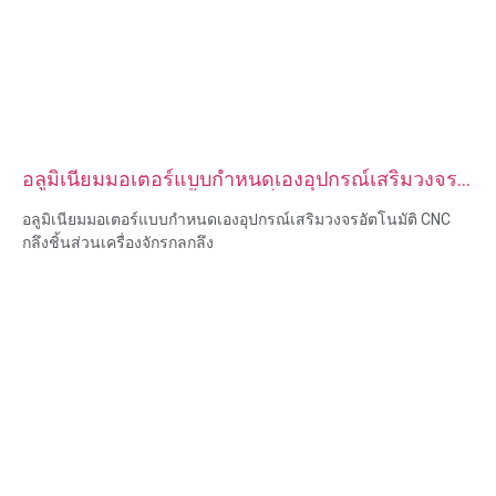
อลูมิเนียมมอเตอร์แบบกำหนดเองอุปกรณ์เสริมวงจร
อัตโนมัติ CNC กลึงชิ้นส่วนเครื่องจักรกลกลึง
อลูมิเนียมมอเตอร์แบบกำหนดเองอุปกรณ์เสริมวงจรอัตโนมัติ CNC
กลึงชิ้นส่วนเครื่องจักรกลกลึง
ความสามารถของวัสดุ: การกลึงและการกัด CNC
วัสดุ: ทองเหลือง สแตนเลส เหล็กคาร์บอน อลูมิเนียม
การรักษาพื้นผิว: ทู่, ชุบสังกะสี, อโนไดซ์
ขนาด: ตามรูปวาดหรือตัวอย่าง
บริการ: การเจาะ การเจาะ การแกะสลัก / การใช้สารเคมี การใช้
เลเซอร์ การกัด บริการการใช้เครื่องจักรอื่น ๆ การกลึง EDM ลวด การ
สร้างต้นแบบอย่างรวดเร็ว