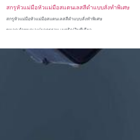
สกรูหัวแม่มือหัวแม่มือสแตนเลสสีดำแบบสั่งทำพิเศษ
สกรูหัวแม่มือหัวแม่มือสแตนเลสสีดำแบบสั่งทำพิเศษ
ขนาด:กำหนดเอง/มาตรฐาน เมตริก/อิมพีเรียล
วัสดุ: เหล็ก, สแตนเลส, ทองเหลือง, ทองแดง, อลูมิเนียม, ไทเทเนียม,
ไนลอน ฯลฯ
การรักษาพื้นผิว: สังกะสี / นิกเกิล / โครเมี่ยม / ชุบทองเหลือง, โนไดซ์,
ทู่, dacromet, แข็ง ฯลฯ
รูปแบบหัว:กระทะ, โครงถัก, แบน, วงรี, กลม, HEX, ชีส, เข้าเล่ม, OEM
การบรรจุ: ถุงพลาสติก + กล่องกระดาษ
ใบรับรอง: ISO, ROHS
ประเภทบริการ: OEM/ODM
แหล่งกำเนิดสินค้า: กวางตุ้ง จีน