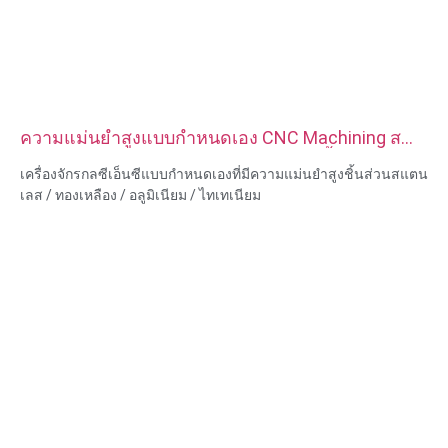
ความแม่นยำสูงแบบกำหนดเอง CNC Machining ส
แตนเลสทองเหลืองอลูมิเนียมไทเทเนียมชิ้นส่วน
เครื่องจักรกลซีเอ็นซีแบบกำหนดเองที่มีความแม่นยำสูงชิ้นส่วนสแตน
เลส / ทองเหลือง / อลูมิเนียม / ไทเทเนียม
ความสามารถของวัสดุ: การกลึงและการกัด CNC
วัสดุ: สแตนเลส/ทองเหลือง/อลูมิเนียม/ไทเทเนียม
การรักษาพื้นผิว: ทู่, ชุบสังกะสี, อโนไดซ์ออกไซด์
ขนาด: ตามรูปวาดหรือตัวอย่าง
บริการ: การเจาะ การเจาะ การแกะสลัก / การใช้สารเคมี การใช้
เลเซอร์ การกัด บริการการใช้เครื่องจักรอื่น ๆ การกลึง EDM ลวด การ
สร้างต้นแบบอย่างรวดเร็ว