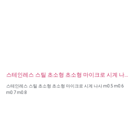
스테인레스 스틸 초소형 초소형 마이크로 시계 나사
m0.5 m0.6 m0.7 m0.8
스테인레스 스틸 초소형 초소형 마이크로 시계 나사 m0.5 m0.6
m0.7 m0.8
크기: 사용자 지정/표준, 미터법/영국식
마이크로 크기: m0.5 m0.6 m0.8 m0.9 m1 m1.2 m1.4 m1.6 m2
m2.5 등
재질 : 스틸, 스테인리스 스틸, 황동, 구리, 알루미늄, 티타늄, 나일론
등
표면 처리: 아연/니켈/크롬/황동 도금, 양극산화, 부동태화, 다크로