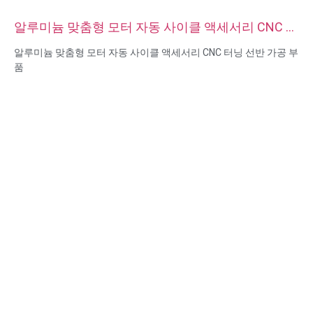
알루미늄 맞춤형 모터 자동 사이클 액세서리 CNC 터
닝 선반 가공 부품
알루미늄 맞춤형 모터 자동 사이클 액세서리 CNC 터닝 선반 가공 부
품
재료 기능: CNC 터닝 및 밀링
재질: 재질: 황동, 스테인리스 스틸, 탄소강, 알루미늄
표면 처리: 패시베이션, 아연 도금, 아노다이징
크기: 도면 또는 샘플
서비스: 브로칭, 드릴링, 에칭/화학 가공, 레이저 가공, 밀링, 기타 가
공 서비스, 선삭, 와이어 EDM, 래피드 프로토타이핑