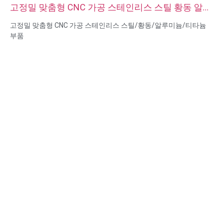
고정밀 맞춤형 CNC 가공 스테인리스 스틸 황동 알루
미늄 티타늄 부품
고정밀 맞춤형 CNC 가공 스테인리스 스틸/황동/알루미늄/티타늄
부품
재료 기능: CNC 터닝 및 밀링
재질: 재질: 스테인리스 스틸/황동/알루미늄/티타늄
표면 처리: 패시베이션, 아연 도금, 양극 산화 피막
크기: 도면 또는 샘플
서비스: 브로칭, 드릴링, 에칭/화학 가공, 레이저 가공, 밀링, 기타 가
공 서비스, 선삭, 와이어 EDM, 래피드 프로토타이핑