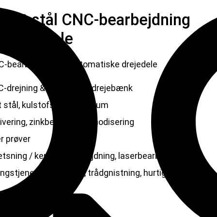
frit stål CNC-bearbejdning
 drejedele
NC-bearbejdning af automatiske drejedele
NC-drejning & fræsning & drejebænk
t stål, kulstofstål, aluminium
vering, zinkbelægning, anodisering
r prøver
ætsning / kemisk bearbejdning, laserbearbejdning,
gstjenester, drejning, trådgnistning, hurtig