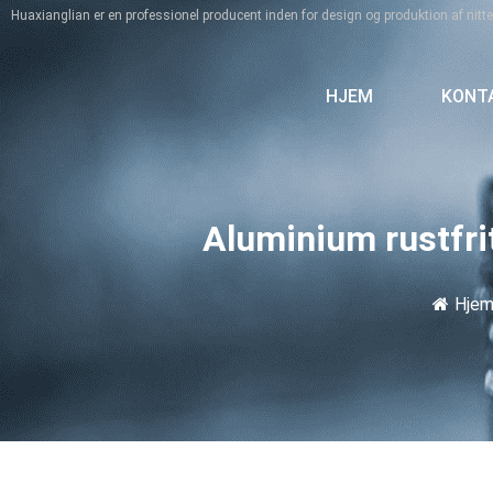
Huaxianglian er en professionel producent inden for design og produktion af nit
HJEM
KONT
Aluminium rustfri
Hje