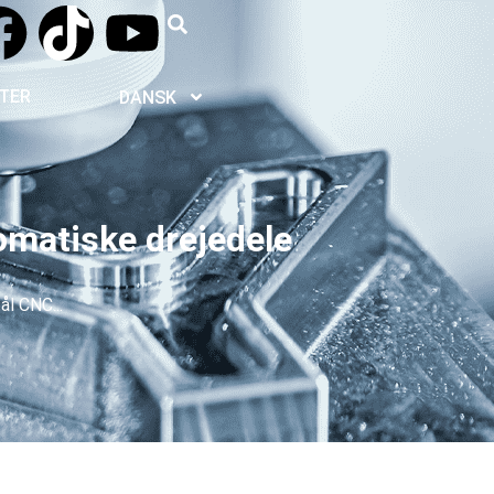
TER
DANSK
omatiske drejedele
ål CNC...