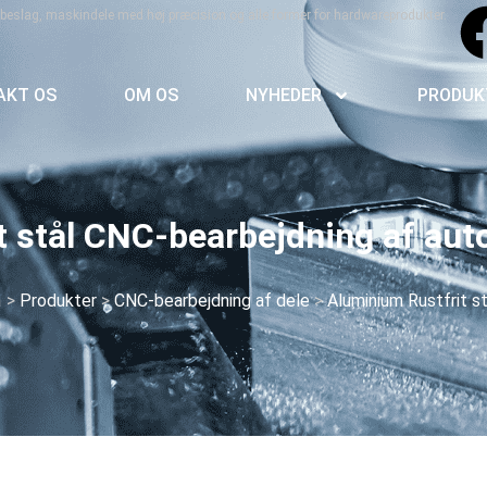
tebeslag, maskindele med høj præcision og alle former for hardwareprodukter.
AKT OS
OM OS
NYHEDER
PRODUK
t stål CNC-bearbejdning af aut
m
>
Produkter
>
CNC-bearbejdning af dele
>
Aluminium Rustfrit st