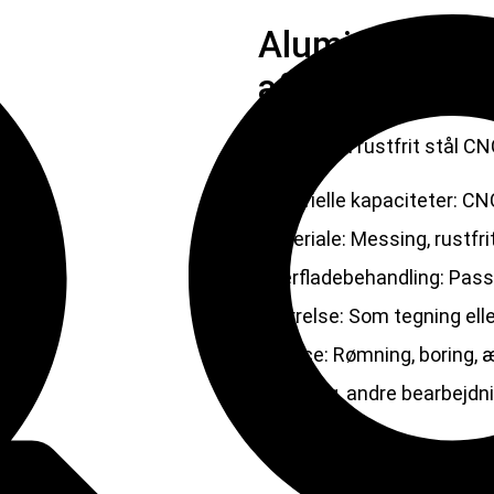
Aluminium rust
af automatiske
Aluminium rustfrit stål C
Materielle kapaciteter: C
Materiale: Messing, rustfri
Overfladebehandling: Passi
Størrelse: Som tegning elle
Service: Rømning, boring, 
fræsning, andre bearbejdnin
prototyping