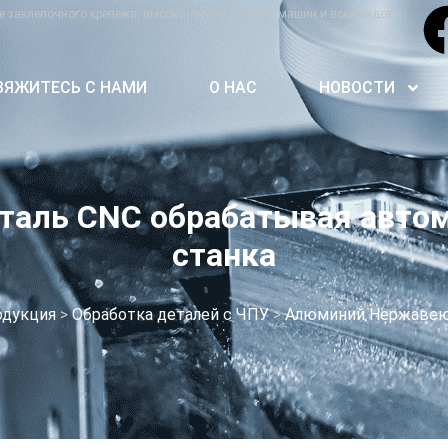
е заклепочного крепежа, высокоточных деталей машин и всех видов
ВЯЖИТЕСЬ С НАМИ
О НАС
НОВОСТИ
аль CNC обрабатывая автома
станка
одукция
>
Обработка деталей с ЧПУ
>
Алюминий Нержавеющ