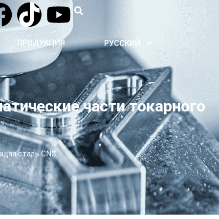
ПРОДУКЦИЯ
РУССКИЙ
тические части токарного
ая сталь CNC...