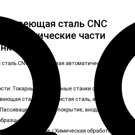
ржавеющая сталь CNC
автоматические части
анка
сталь CNC обрабатывая автоматические части
ти: Токарные и фрезерные станки с ЧПУ
авеющая сталь, углеродистая сталь, алюминий
 Пассивация, цинковое покрытие, анодирование
образцы
верление, Травление / Химическая обработка,