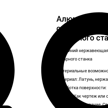
Алюминий не
обрабатывая 
токарного ст
Алюминий нержавеющая 
токарного станка
Материальные возможнос
Материал: Латунь, нерж
Обработка поверхности:
Размер: Как чертеж или 
Услуги: Протягивание, С