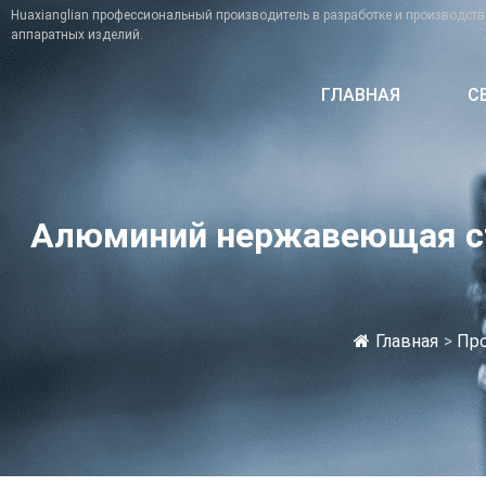
Huaxianglian профессиональный производитель в разработке и производств
аппаратных изделий.
ГЛАВНАЯ
С
Алюминий нержавеющая ст
Главная
>
Пр