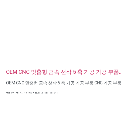
OEM CNC 맞춤형 금속 선삭 5 축 가공 가공 부품
CNC 가공 부품
OEM CNC 맞춤형 금속 선삭 5 축 가공 가공 부품 CNC 가공 부품
재료 기능: CNC 터닝 및 밀링
재질: 재질: 황동, 스테인리스 스틸, 탄소강, 알루미늄
표면 처리: 패시베이션, 아연 도금, 아노다이징
크기: 도면 또는 샘플
서비스: 브로칭, 드릴링, 에칭/화학 가공, 레이저 가공, 밀링, 기타 가
공 서비스, 선삭, 와이어 EDM, 래피드 프로토타이핑