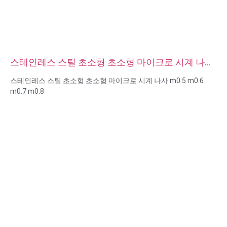
스테인레스 스틸 초소형 초소형 마이크로 시계 나사
m0.5 m0.6 m0.7 m0.8
스테인레스 스틸 초소형 초소형 마이크로 시계 나사 m0.5 m0.6
m0.7 m0.8
크기: 사용자 지정/표준, 미터법/영국식
마이크로 크기: m0.5 m0.6 m0.8 m0.9 m1 m1.2 m1.4 m1.6 m2
m2.5 등
재질 : 스틸, 스테인리스 스틸, 황동, 구리, 알루미늄, 티타늄, 나일론
등
표면 처리: 아연/니켈/크롬/황동 도금, 양극산화, 부동태화, 다크로
멧, 경화 등
헤드 스타일:팬, 트러스, 평면, 타원형, 원형, HEX, 치즈, 바인딩, OEM
포장:비닐 봉투 + 판지 상자
인증: ISO, ROHS
서비스 유형 OEM/ODM
원산지: 중국 광둥성