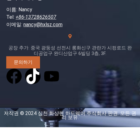
이름: Nancy
Tel:
+86-13728626507
이메일:
nancy@hxlsz.com
공장 추가: 중국 광둥성 선전시 롱화신구 관란가 시컹로드 완
디공업구 완디산업구 6빌딩 3층, 3F.
문의하기
저작권 © 2024 심천 화샹롄 하드웨어 주식회사 판권. 모든 권
리 보유.