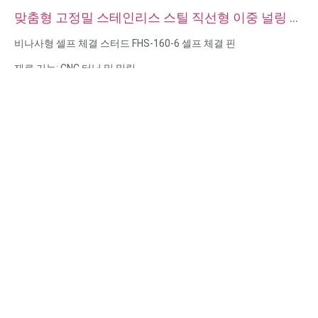
맞춤형 고정밀 스테인리스 스틸 직선형 이중 널링 다
웰 핀
비나사형 셀프 체결 스터드 FHS-160-6 셀프 체결 핀
재료 기능: CNC 터닝 및 밀링
재질: 재질: 스테인리스 스틸, 탄소강
표면 처리: 패시베이션, 아연 도금
크기: 도면 또는 샘플
서비스: 브로칭, 드릴링, 에칭/화학 가공, 레이저 가공, 밀링, 기타 가
공 서비스, 선삭, 와이어 EDM, 래피드 프로토타이핑