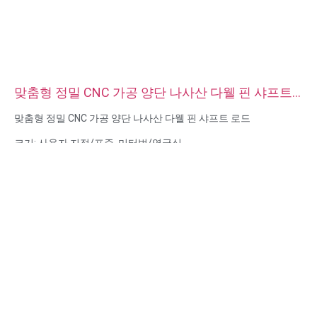
맞춤형 정밀 CNC 가공 양단 나사산 다웰 핀 샤프트
로드
맞춤형 정밀 CNC 가공 양단 나사산 다웰 핀 샤프트 로드
크기: 사용자 지정/표준, 미터법/영국식
재질 : 스틸, 스테인리스 스틸, 황동, 구리, 알루미늄, 티타늄, 나일론
등
표면 처리: 아연/니켈/크롬/황동 도금, 양극산화, 부동태화, 다크로
멧, 경화 등
헤드 스타일:팬, 트러스, 평면, 타원형, 원형, HEX, 치즈, 바인딩, OEM
포장:비닐 봉투 + 판지 상자
인증: ISO, ROHS
서비스 유형 OEM/ODM
원산지: 중국 광둥성