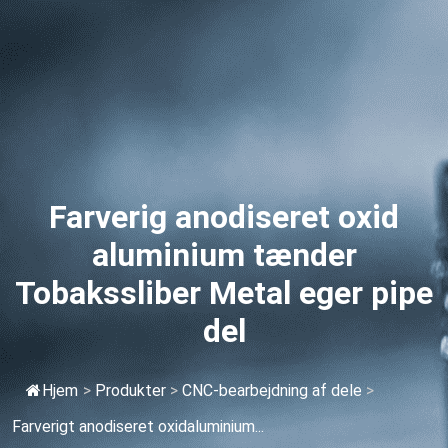
Farverig anodiseret oxid
aluminium tænder
Tobakssliber Metal eger pipe
del
Hjem
>
Produkter
>
CNC-bearbejdning af dele
>
Farverigt anodiseret oxidaluminium...