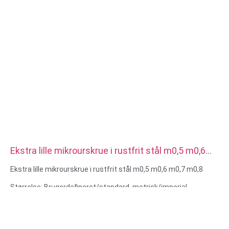
Ekstra lille mikrourskrue i rustfrit stål m0,5 m0,6
m0,7 m0,8
Ekstra lille mikrourskrue i rustfrit stål m0,5 m0,6 m0,7 m0,8
Størrelse: Brugerdefineret/standard, metrisk/imperial
Mikrostørrelse: m0,5 m0,6 m0,8 m0,9 m1 m1,2 m1,4 m1,6 m2
m2,5 osv.
Materiale: stål, rustfrit stål, messing, kobber, aluminium,