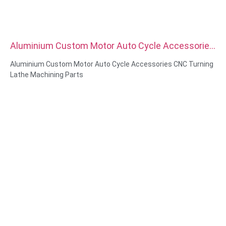
Aluminium Custom Motor Auto Cycle Accessories
CNC Turning Lathe Machining Parts
Aluminium Custom Motor Auto Cycle Accessories CNC Turning
Lathe Machining Parts
Materialekapacitet: CNC-drejning og -fræsning
Materiale: Messing, rustfrit stål, kulstofstål, aluminium
Overfladebehandling: Passivering, zinkbelægning, anodisering
Størrelse: Som tegning eller prøver
Service: Rømning, boring, ætsning / kemisk bearbejdning,
laserbearbejdning, fræsning, andre bearbejdningstjenester,
drejning, trådgnistning, hurtig prototyping