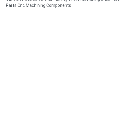
Parts Cnc Machining Components
Materialekapacitet: CNC-drejning og -fræsning
Materiale: Messing, rustfrit stål, kulstofstål, aluminium
Overfladebehandling: Passivering, zinkbelægning, anodisering
Størrelse: Som tegning eller prøver
Service: Rømning, boring, ætsning / kemisk bearbejdning,
laserbearbejdning, fræsning, andre bearbejdningstjenester,
drejning, trådgnistning, hurtig prototyping