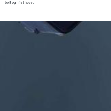
bolt og riflet hoved
Størrelse: Brugerdefineret/standard, metrisk/imperial
Materiale: stål, rustfrit stål, messing, kobber, aluminium,
titanium, nylon osv.
Overfladebehandling: zink/nikkel/krom/messingbelægning,
anodiseret, passiveret, dacromet, hærdet osv.
Hovedstil: Pan, Truss, Flad, Oval, Rund, HEX, Cheese, Binding,
OEM
Emballage: Plastpose + kartonæske
Certifikat:ISO,ROHS
Servicetype: OEM/ODM
Oprindelse:Guangdong, Kina