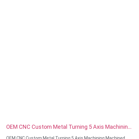
Overfladebehandling: zink/nikkel/krom/messingbelægning,
anodiseret, passiveret, dacromet, hærdet osv.
Hovedstil: Pan, Truss, Flad, Oval, Rund, HEX, Cheese, Binding,
OEM
Emballage: Plastpose + kartonæske
Certifikat:ISO,ROHS
Servicetype: OEM/ODM
Oprindelse:Guangdong, Kina
OEM CNC Custom Metal Turning 5 Axis Machining
Machined Parts Cnc Machining Components
OEM CNC Custom Metal Turning 5 Axis Machining Machined