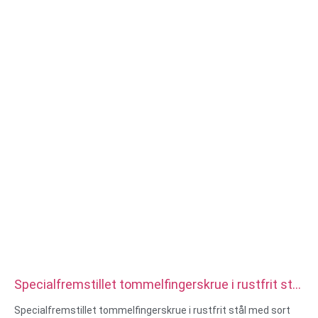
titanium, nylon osv.
Overfladebehandling: zink/nikkel/krom/messingbelægning,
anodiseret, passiveret, dacromet, hærdet osv.
Hovedstil: Pan, Truss, Flad, Oval, Rund, HEX, Cheese, Binding,
OEM
Emballage: Plastpose + kartonæske
Certifikat:ISO,ROHS
Servicetype: OEM/ODM
Oprindelse:Guangdong, Kina
Specialfremstillet tommelfingerskrue i rustfrit stål
med sort bolt og riflet hoved
Specialfremstillet tommelfingerskrue i rustfrit stål med sort