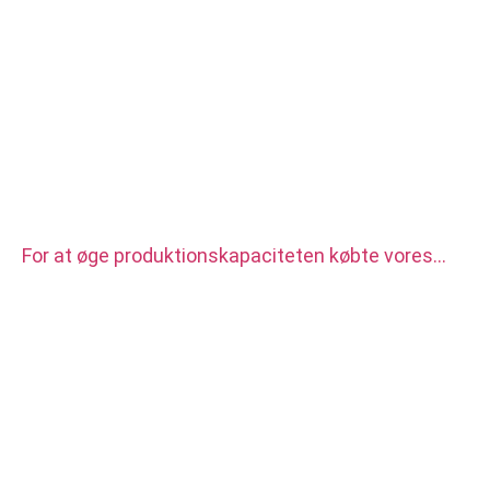
For at øge produktionskapaciteten købte vores
fabrik to sæt CITIZEN automatisk CNC drejebænk.