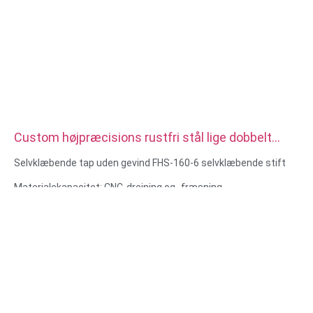
Custom højpræcisions rustfri stål lige dobbelt
riflede dyvler
Selvklæbende tap uden gevind FHS-160-6 selvklæbende stift
Materialekapacitet: CNC-drejning og -fræsning
Materiale: Rustfrit stål, kulstofstål
Overfladebehandling: Passivering, zinkbelægning
Størrelse: Som tegning eller prøver
Service: Rømning, boring, ætsning / kemisk bearbejdning,
laserbearbejdning, fræsning, andre bearbejdningstjenester,
drejning, trådgnistning, hurtig prototyping