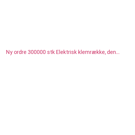
Ny ordre 300000 stk Elektrisk klemrække, den
bruges til ny energibiloplader. Materialet er rødt
kobber med sølvbelagt.