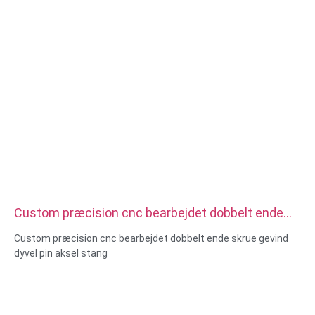
Custom præcision cnc bearbejdet dobbelt ende
skrue gevind dyvel pin aksel stang
Custom præcision cnc bearbejdet dobbelt ende skrue gevind
dyvel pin aksel stang
Størrelse: Brugerdefineret/standard, metrisk/imperial
Materiale: stål, rustfrit stål, messing, kobber, aluminium,
titanium, nylon osv.