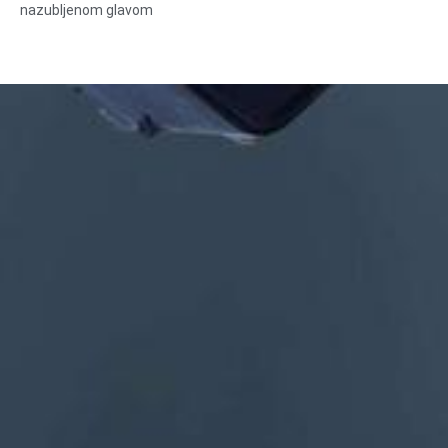
nazubljenom glavom
Veličina: prilagođena/standardna, metrička/imperijalna
Materijal: čelik, nerđajući čelik, mesing, bakar, aluminijum, titan,
najlon itd
Površinska obrada: cink/nikl/hrom/mesing, eloksirano,
pasivizirano, dakromet, kaljeno itd
Stil glave: tava, rešetka, ravna, ovalna, okrugla, HEX, sir, povez,
OEM
Pakovanje: plastična vrećica + kartonska kutija
Certifikat: ISO, ROHS
Vrsta usluge: OEM/ODM
Porijeklo: Guangdong, Kina