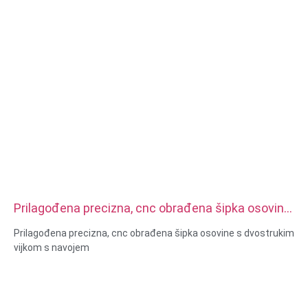
Prilagođena precizna, cnc obrađena šipka osovine
s dvostrukim vijkom s navojem
Prilagođena precizna, cnc obrađena šipka osovine s dvostrukim
vijkom s navojem
Veličina: prilagođena/standardna, metrička/imperijalna
Materijal: čelik, nerđajući čelik, mesing, bakar, aluminijum, titan,
najlon itd