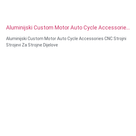
Aluminijski Custom Motor Auto Cycle Accessories
CNC Strojni Strojevi Za Strojne Dijelove
Aluminijski Custom Motor Auto Cycle Accessories CNC Strojni
Strojevi Za Strojne Dijelove
Mogućnosti materijala: CNC tokarenje i glodanje
Materijal: mesing, nerđajući čelik, ugljenični čelik, aluminijum
Površinska obrada: Pasivacija, pocinčano, eloksiranje
Veličina: Kao crtež ili uzorci
Usluge: provlačenje, BUŠENJE, jetkanje/hemijska obrada,
laserska obrada, glodanje, ostale usluge strojne obrade,
tokarenje, žica EDM, brza izrada prototipa