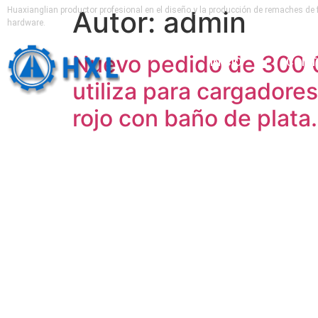
Huaxianglian productor profesional en el diseño y la producción de remaches de f
Autor:
admin
hardware.
Nuevo pedido de 300 0
INICIO
CONT
utiliza para cargadores
rojo con baño de plata.