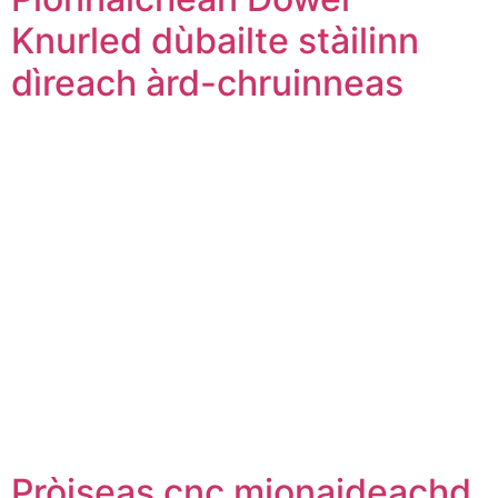
Knurled dùbailte stàilinn
dìreach àrd-chruinneas
Pròiseas cnc mionaideachd