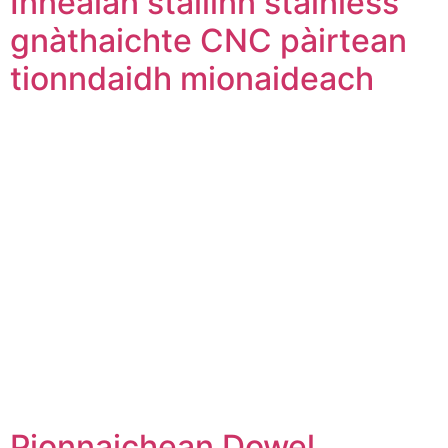
Innealan stàilinn stainless
gnàthaichte CNC pàirtean
tionndaidh mionaideach
Pionnaichean Dowel