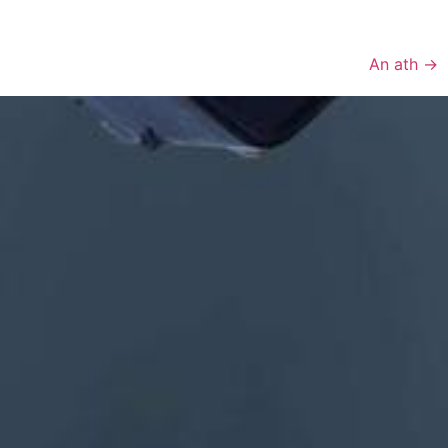
An ath
→