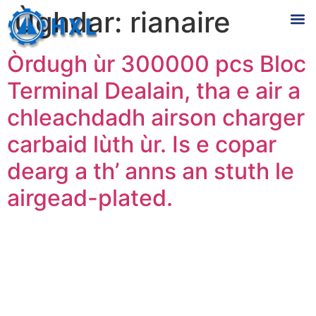
Ùghdar:
rianaire
Òrdugh ùr 300000 pcs Bloc
Terminal Dealain, tha e air a
chleachdadh airson charger
carbaid lùth ùr. Is e copar
dearg a th’ anns an stuth le
airgead-plated.