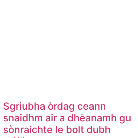
Sgriubha òrdag ceann
snaidhm air a dhèanamh gu
sònraichte le bolt dubh