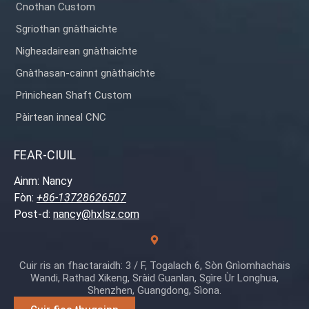
Cnothan Custom
Sgriothan gnàthaichte
Nigheadairean gnàthaichte
Gnàthasan-cainnt gnàthaichte
Prìnichean Shaft Custom
Pàirtean inneal CNC
FEAR-CIUIL
Ainm: Nancy
Fòn:
+86-13728626507
Post-d:
nancy@hxlsz.com
Cuir ris an fhactaraidh: 3 / F, Togalach 6, Sòn Gnìomhachais
Wandi, Rathad Xikeng, Sràid Guanlan, Sgìre Ùr Longhua,
Shenzhen, Guangdong, Sìona.