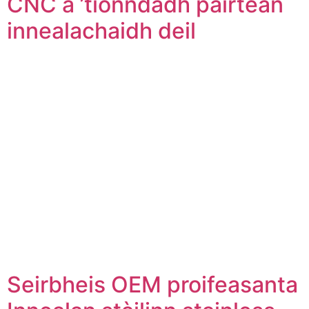
CNC a ’tionndadh pàirtean
innealachaidh deil
Seirbheis OEM proifeasanta