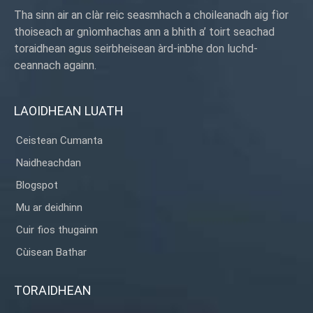
Tha sinn air an clàr reic seasmhach a choileanadh aig fìor
thoiseach ar gnìomhachas ann a bhith a’ toirt seachad
toraidhean agus seirbheisean àrd-inbhe don luchd-
ceannach againn.
LAOIDHEAN LUATH
Ceistean Cumanta
Naidheachdan
Blogspot
Mu ar deidhinn
Cuir fios thugainn
Cùisean Bathar
TORAIDHEAN