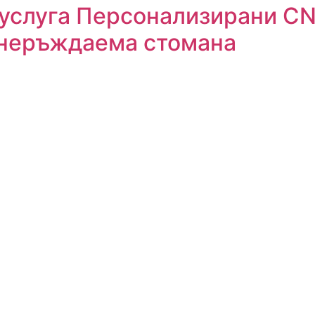
услуга Персонализирани C
 неръждаема стомана