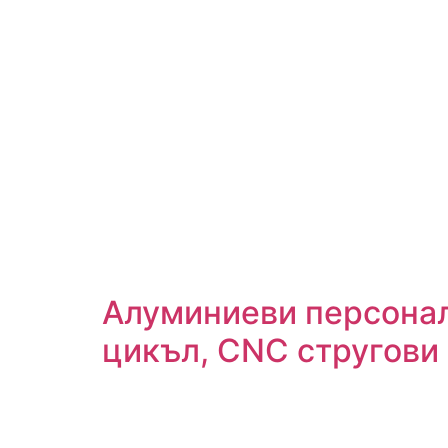
Алуминиеви персонал
цикъл, CNC стругови