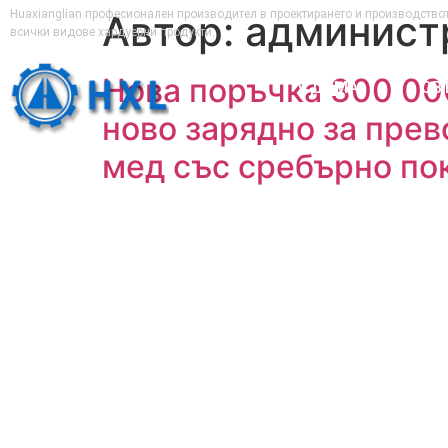
Huaxianglian професионален производител в проектирането и производствот
Автор:
админист
всички видове хардуерни продукти.
Нова поръчка 300 000
У ДОМА
СВ
ново зарядно за прев
мед със сребърно по