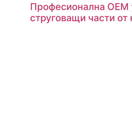
Професионална OEM 
струговащи части от