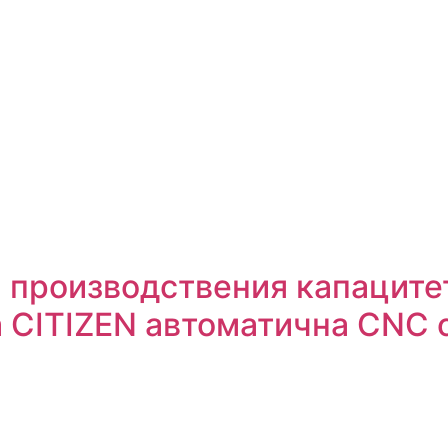
а производствения капаците
а CITIZEN автоматична CNC 