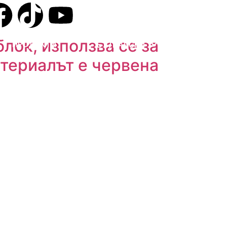
лок, използва се за
ПРОДУКТИ
БЪЛГАРСКИ
атериалът е червена