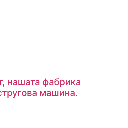
т, нашата фабрика
стругова машина.