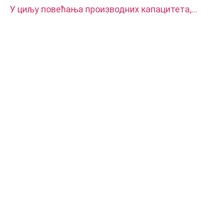
У циљу повећања производних капацитета,
наша фабрика је купила два комплета
аутоматске ЦНЦ стругове машине ЦИТИЗЕН.