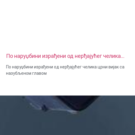
По наруџбини израђени од нерђајућег челика
црни вијак са назубљеном главом
По наруџбини израђени од нерђајућег челика црни вијак са
назубљеном главом
Величина: прилагођена/стандардна, метричка/империјална
Материјал: челик, нерђајући челик, месинг, бакар,
алуминијум, титанијум, најлон итд
Површинска обрада: цинк / никл / хром / месинг,
елоксирано, пасивирано, дакромет, каљено итд
Стил главе: Пан, решетка, равна, овална, округла, ХЕКС, сир,
повез, ОЕМ
Паковање: пластична кеса + картонска кутија
Сертификат: ИСО, РОХС