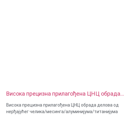
стругање, ЕДМ жице, брза израда прототипа
Висока прецизна прилагођена ЦНЦ обрада
делова од нерђајућег челика месинга
Висока прецизна прилагођена ЦНЦ обрада делова од
алуминијума и титанијума
нерђајућег челика/месинга/алуминијума/титанијума
Могућности материјала: ЦНЦ стругање и глодање
Материјал: нерђајући челик / месинг / алуминијум /
титанијум