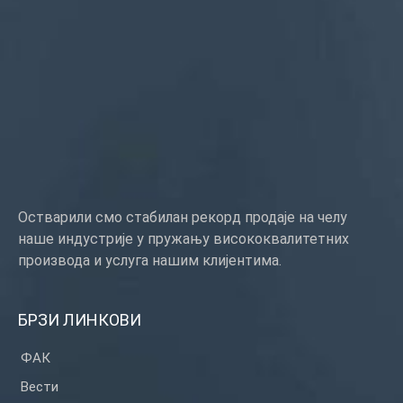
Тип услуге: ОЕМ/ОДМ
Порекло: Гуангдонг, Кина
Остварили смо стабилан рекорд продаје на челу
наше индустрије у пружању висококвалитетних
производа и услуга нашим клијентима.
БРЗИ ЛИНКОВИ
ФАК
Вести