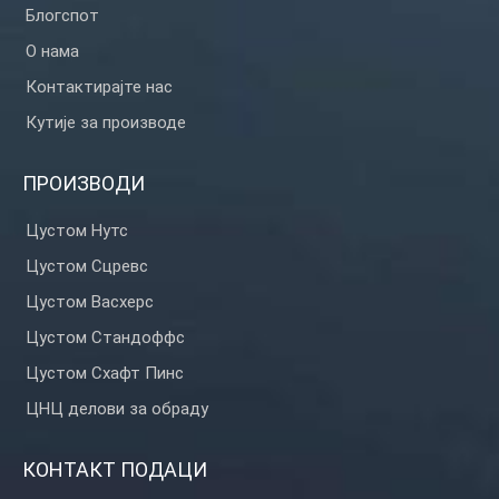
Блогспот
О нама
Контактирајте нас
Кутије за производе
ПРОИЗВОДИ
Цустом Нутс
Цустом Сцревс
Цустом Васхерс
Цустом Стандоффс
Цустом Схафт Пинс
ЦНЦ делови за обраду
КОНТАКТ ПОДАЦИ