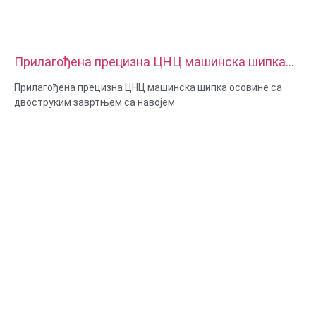
Прилагођена прецизна ЦНЦ машинска шипка
осовине са двоструким завртњем са навојем
Прилагођена прецизна ЦНЦ машинска шипка осовине са
двоструким завртњем са навојем
Величина: прилагођена/стандардна, метричка/империјална
Материјал: челик, нерђајући челик, месинг, бакар,
алуминијум, титанијум, најлон итд
Површинска обрада: цинк / никл / хром / месинг,
елоксирано, пасивирано, дакромет, каљено итд
Стил главе: Пан, решетка, равна, овална, округла, ХЕКС, сир,
повез, ОЕМ
Паковање: пластична кеса + картонска кутија
Сертификат: ИСО, РОХС
Тип услуге: ОЕМ/ОДМ
Порекло: Гуангдонг, Кина