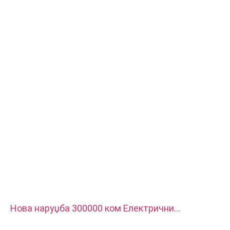
Површинска обрада: Пасивација, поцинкована, анодизовани
оксид
Величина: као цртеж или узорци
Услуге: провлачење, БУШЕЊЕ, јеткање / хемијска обрада,
ласерска обрада, глодање, остале услуге машинске обраде,
стругање, ЕДМ жице, брза израда прототипа
Нова наруџба 300000 ком Електрични
терминални блок, користи се за пуњач за нова
енергетска возила. Материјал је црвени бакар