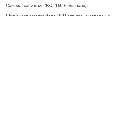
дуплим наребривањем од нерђајућег челика
Самозатезни клин ФХС-160-6 без навоја
Могућности материјала: ЦНЦ стругање и глодање
Материјал: нерђајући челик, угљенични челик
Површинска обрада: Пасивација, поцинковано
Величина: као цртеж или узорци
Услуге: провлачење, БУШЕЊЕ, јеткање / хемијска обрада,
ласерска обрада, глодање, остале услуге машинске обраде,
стругање, ЕДМ жице, брза израда прототипа