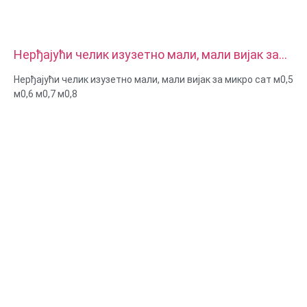
Нерђајући челик изузетно мали, мали вијак за
микро сат м0,5 м0,6 м0,7 м0,8
Нерђајући челик изузетно мали, мали вијак за микро сат м0,5
м0,6 м0,7 м0,8
Величина: прилагођена/стандардна, метричка/империјална
Микро величина: м0,5 м0,6 м0,8 м0,9 м1 м1,2 м1,4 м1,6 м2
м2,5 итд
Материјал: челик, нерђајући челик, месинг, бакар,
алуминијум, титанијум, најлон итд
Површинска обрада: цинк / никл / хром / месинг,
елоксирано, пасивирано, дакромет, каљено итд
Стил главе: Пан, решетка, равна, овална, округла, ХЕКС, сир,
повез, ОЕМ
Паковање: пластична кеса + картонска кутија
Сертификат: ИСО, РОХС
Тип услуге: ОЕМ/ОДМ
Порекло: Гуангдонг, Кина