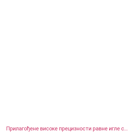
алуминијум
Површинска обрада: Пасивација, поцинковано, елоксирање
Величина: као цртеж или узорци
Услуге: провлачење, БУШЕЊЕ, јеткање / хемијска обрада,
ласерска обрада, глодање, остале услуге машинске обраде,
стругање, ЕДМ жице, брза израда прототипа
Прилагођене високе прецизности равне игле са