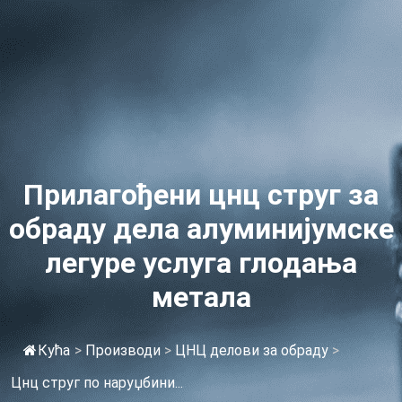
Прилагођени цнц струг за
обраду дела алуминијумске
легуре услуга глодања
метала
Кућа
>
Производи
>
ЦНЦ делови за обраду
>
Цнц струг по наруџбини...