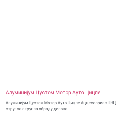
Алуминијум Цустом Мотор Ауто Цицле
Аццессориес ЦНЦ струг за струг за обраду
Алуминијум Цустом Мотор Ауто Цицле Аццессориес ЦНЦ
делова
струг за струг за обраду делова
Могућности материјала: ЦНЦ стругање и глодање
Материјал: месинг, нерђајући челик, угљенични челик,