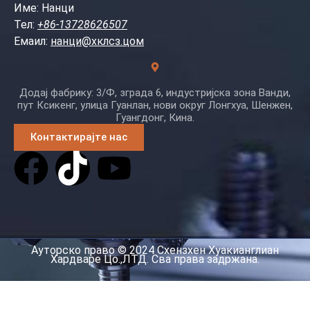
Име: Нанци
Тел:
+86-13728626507
Емаил:
нанци@хклсз.цом
Додај фабрику: 3/Ф, зграда 6, индустријска зона Ванди,
пут Ксикенг, улица Гуанлан, нови округ Лонгхуа, Шенжен,
Гуангдонг, Кина.
Контактирајте нас
Ауторско право © 2024 Схензхен Хуакианглиан
Хардваре Цо.,ЛТД. Сва права задржана.