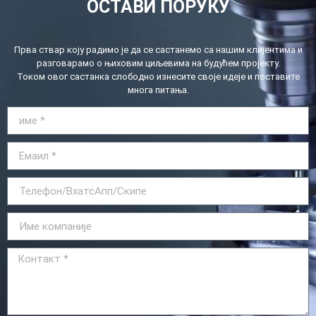
ОСТАВИ ПОРУКУ
Прва ствар коју радимо је да се састанемо са нашим клијентима и
разговарамо о њиховим циљевима на будућем пројекту.
Током овог састанка слободно изнесите своје идеје и поставите
многа питања.