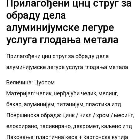
Прилагођени цнц струг за
обраду дела
алуминијумске легуре
услуга глодања метала
Прилагођени цнц струг за обраду дела
алуминијумске легуре услуга глодања метала
Величина: Цустом
Материјал: челик, нерђајући челик, месинг,
бакар, алуминијум, титанијум, пластика итд
Површинска обрада: цинк / никл / хром / месинг,
елоксирано, пасивирано, дакромет, каљено итд
Паковање: пластична кеса + картонска кутија