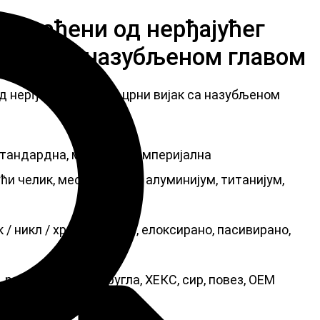
 израђени од нерђајућег
вијак са назубљеном главом
д нерђајућег челика црни вијак са назубљеном
стандардна, метричка/империјална
ћи челик, месинг, бакар, алуминијум, титанијум,
/ никл / хром / месинг, елоксирано, пасивирано,
 равна, овална, округла, ХЕКС, сир, повез, ОЕМ
а + картонска кутија