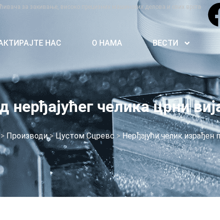
ивача за закивање, високо прецизних машинских делова и свих врста
АКТИРАЈТЕ НАС
О НАМА
ВЕСТИ
д нерђајућег челика црни ви
>
Производи
>
Цустом Сцревс
>
Нерђајући челик израђен п