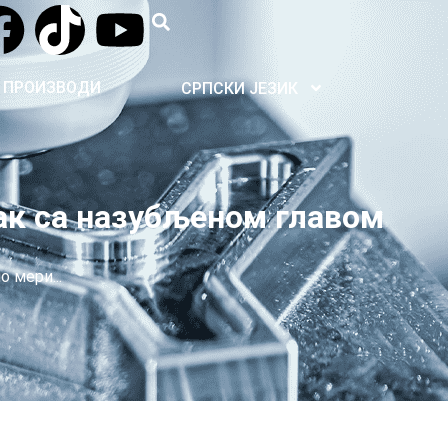
ПРОИЗВОДИ
СРПСКИ ЈЕЗИК
јак са назубљеном главом
о мери...