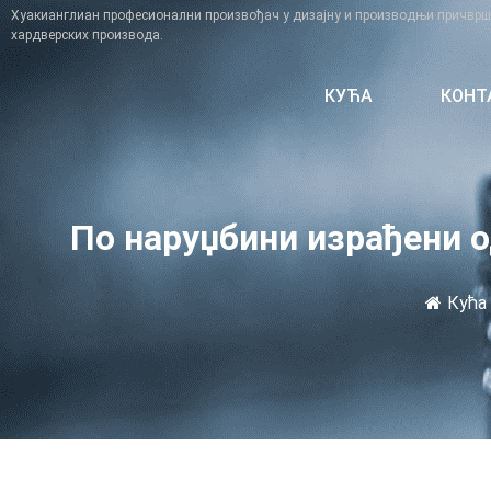
Хуакианглиан професионални произвођач у дизајну и производњи причвршћ
хардверских производа.
КУЋА
КОНТ
По наруџбини израђени о
Кућа