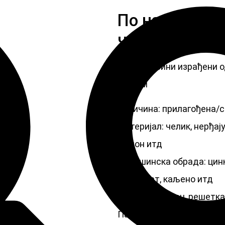
По наруџбини
челика црни 
По наруџбини израђени о
главом
Величина: прилагођена/
Материјал: челик, нерђају
најлон итд
Површинска обрада: цинк 
дакромет, каљено итд
Стил главе: Пан, решетка,
Паковање: пластична кес