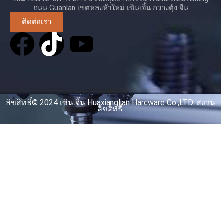
ถนน Guanlan เขตหลงหัวใหม่ เซินเจิ้น กวางตุ้ง จีน
ติดต่อเรา
ลิขสิทธิ์© 2024 เซินเจิ้น Huaxianglian Hardware Co.,LTD. สงวน
ลิขสิทธิ์.