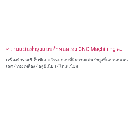
ความแม่นยำสูงแบบกำหนดเอง CNC Machining ส
แตนเลสทองเหลืองอลูมิเนียมไทเทเนียมชิ้นส่วน
เครื่องจักรกลซีเอ็นซีแบบกำหนดเองที่มีความแม่นยำสูงชิ้นส่วนสแตน
เลส / ทองเหลือง / อลูมิเนียม / ไทเทเนียม
ความสามารถของวัสดุ: การกลึงและการกัด CNC
วัสดุ: สแตนเลส/ทองเหลือง/อลูมิเนียม/ไทเทเนียม
การรักษาพื้นผิว: ทู่, ชุบสังกะสี, อโนไดซ์ออกไซด์
ขนาด: ตามรูปวาดหรือตัวอย่าง
บริการ: การเจาะ การเจาะ การแกะสลัก / การใช้สารเคมี การใช้
เลเซอร์ การกัด บริการการใช้เครื่องจักรอื่น ๆ การกลึง EDM ลวด การ
สร้างต้นแบบอย่างรวดเร็ว