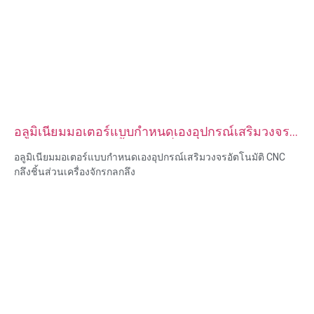
อลูมิเนียมมอเตอร์แบบกำหนดเองอุปกรณ์เสริมวงจร
อัตโนมัติ CNC กลึงชิ้นส่วนเครื่องจักรกลกลึง
อลูมิเนียมมอเตอร์แบบกำหนดเองอุปกรณ์เสริมวงจรอัตโนมัติ CNC
กลึงชิ้นส่วนเครื่องจักรกลกลึง
ความสามารถของวัสดุ: การกลึงและการกัด CNC
วัสดุ: ทองเหลือง สแตนเลส เหล็กคาร์บอน อลูมิเนียม
การรักษาพื้นผิว: ทู่, ชุบสังกะสี, อโนไดซ์
ขนาด: ตามรูปวาดหรือตัวอย่าง
บริการ: การเจาะ การเจาะ การแกะสลัก / การใช้สารเคมี การใช้
เลเซอร์ การกัด บริการการใช้เครื่องจักรอื่น ๆ การกลึง EDM ลวด การ
สร้างต้นแบบอย่างรวดเร็ว