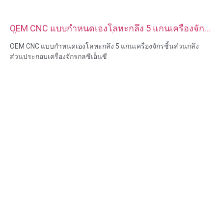
OEM CNC แบบกำหนดเองโลหะกลึง 5 แกนเครื่องจักร
ชิ้นส่วนกลึงส่วนประกอบเครื่องจักรกลซีเอ็นซี
OEM CNC แบบกำหนดเองโลหะกลึง 5 แกนเครื่องจักรชิ้นส่วนกลึง
ส่วนประกอบเครื่องจักรกลซีเอ็นซี
ความสามารถของวัสดุ: การกลึงและการกัด CNC
วัสดุ: ทองเหลือง สแตนเลส เหล็กคาร์บอน อลูมิเนียม
การรักษาพื้นผิว: ทู่, ชุบสังกะสี, อโนไดซ์
ขนาด: ตามรูปวาดหรือตัวอย่าง
บริการ: การเจาะ การเจาะ การแกะสลัก / การใช้สารเคมี การใช้
เลเซอร์ การกัด บริการการใช้เครื่องจักรอื่น ๆ การกลึง EDM ลวด การ
สร้างต้นแบบอย่างรวดเร็ว