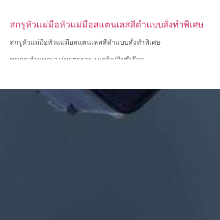
สกรูหัวแม่มือหัวแม่มือสแตนเลสสีดำแบบสั่งทำพิเศษ
สกรูหัวแม่มือหัวแม่มือสแตนเลสสีดำแบบสั่งทำพิเศษ
ขนาด:กำหนดเอง/มาตรฐาน เมตริก/อิมพีเรียล
วัสดุ: เหล็ก, สแตนเลส, ทองเหลือง, ทองแดง, อลูมิเนียม, ไทเทเนียม,
ไนลอน ฯลฯ
การรักษาพื้นผิว: สังกะสี / นิกเกิล / โครเมี่ยม / ชุบทองเหลือง, โนไดซ์,
ทู่, dacromet, แข็ง ฯลฯ
รูปแบบหัว:กระทะ, โครงถัก, แบน, วงรี, กลม, HEX, ชีส, เข้าเล่ม, OEM
การบรรจุ: ถุงพลาสติก + กล่องกระดาษ
ใบรับรอง: ISO, ROHS
ประเภทบริการ: OEM/ODM
แหล่งกำเนิดสินค้า: กวางตุ้ง จีน