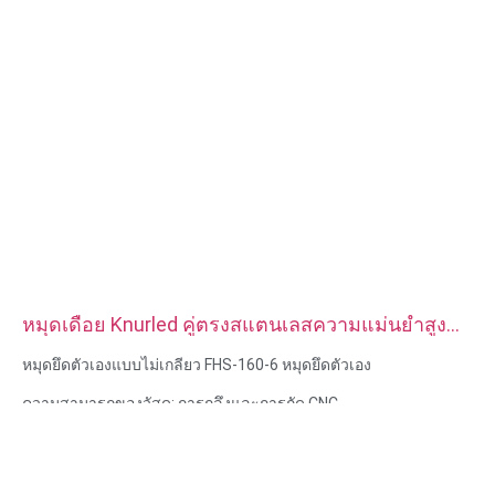
หมุดเดือย Knurled คู่ตรงสแตนเลสความแม่นยำสูง
แบบกำหนดเอง
หมุดยึดตัวเองแบบไม่เกลียว FHS-160-6 หมุดยึดตัวเอง
ความสามารถของวัสดุ: การกลึงและการกัด CNC
วัสดุ: สแตนเลส, เหล็กคาร์บอน
การรักษาพื้นผิว: ทู่, ชุบสังกะสี
ขนาด: ตามรูปวาดหรือตัวอย่าง