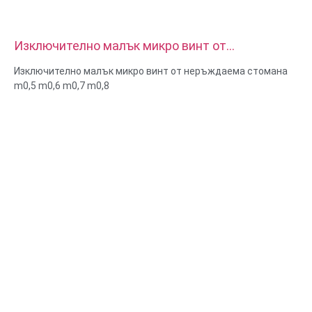
Изключително малък микро винт от
неръждаема стомана m0,5 m0,6 m0,7 m0,8
Изключително малък микро винт от неръждаема стомана
m0,5 m0,6 m0,7 m0,8
Размер: Персонализиран/стандартен, метричен/имперски
Микроразмер: m0.5 m0.6 m0.8 m0.9 m1 m1.2 m1.4 m1.6 m2
m2.5 и т.н.
Материал: стомана, неръждаема стомана, месинг, мед,
алуминий, титан, найлон и др
Повърхностна обработка: цинк/никел/хром/месингово
покритие, анодизирано, пасивно, дакромет, закалено и т.н.
Стил на главата: Pan, Truss, Flat, Oval, Round, HEX, Cheese,
Binding, OEM
Опаковка: найлонов плик + картонена кутия
Сертификат: ISO, ROHS
Тип услуга: OEM/ODM
Произход: Гуангдонг, Китай