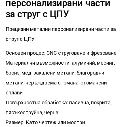
персонализирани части
за струг с ЦПУ
Прецизни метални персонализирани части за
струг с ЦПУ
Основен процес: CNC струговане и фрезоване
Материални възможности: алуминий, месинг,
бронз, мед, закалени метали, благородни
метали, неръждаема стомана, стоманени
сплави
Повърхностна обработка: пасивна, покрита,
пясъкоструйна, черна
Размер: Като чертеж или мостри