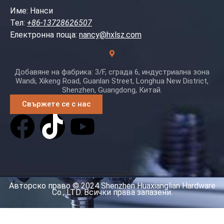
Име: Нанси
Тел:
+86-13728626507
Електронна поща:
nancy@hxlsz.com
Добавяне на фабрика: 3/F, сграда 6, индустриална зона
Wandi, Xikeng Road, Guanlan Street, Longhua New District,
Shenzhen, Guangdong, Китай.
Свържете се с нас
Авторско право © 2024 Shenzhen Huaxianglian Hardware
Co., LTD. Всички права запазени.