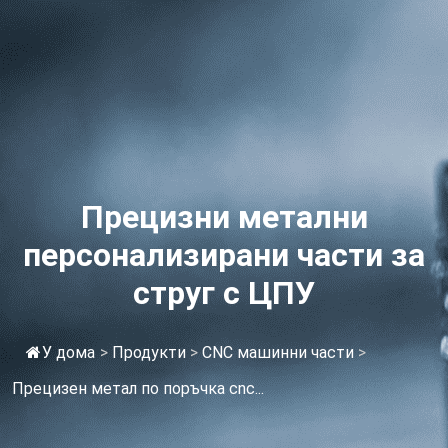
Прецизни метални
персонализирани части за
струг с ЦПУ
У дома
>
Продукти
>
CNC машинни части
>
Прецизен метал по поръчка cnc...