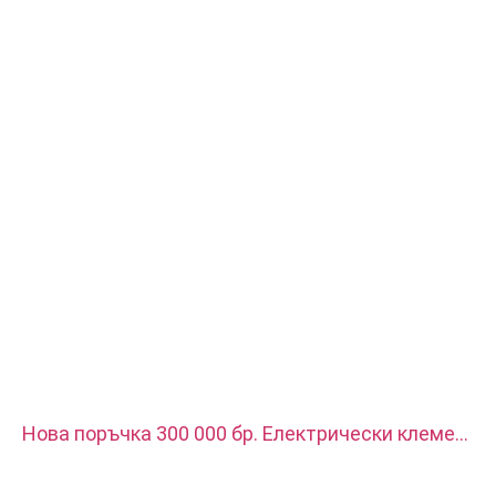
Размер: Като чертеж или мостри
Услуги: Протягане, ПРОБИВАНЕ, Гравиране/Химическа
обработка, Лазерна обработка, Фрезоване, Други машинни
услуги, Струговане, EDM с тел, Бързо прототипиране
Нова поръчка 300 000 бр. Електрически клемен
блок, използва се за ново зарядно за превозни
средства с енергия. Материалът е червена мед