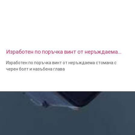
Изработен по поръчка винт от неръждаема
стомана с черен болт и назъбена глава
Изработен по поръчка винт от неръждаема стомана с
черен болт и назъбена глава
Размер: Персонализиран/стандартен, метричен/имперски
Материал: стомана, неръждаема стомана, месинг, мед,
алуминий, титан, найлон и др
Повърхностна обработка: цинк/никел/хром/месингово
покритие, анодизирано, пасивно, дакромет, закалено и т.н.
Стил на главата: Pan, Truss, Flat, Oval, Round, HEX, Cheese,
Binding, OEM
Опаковка: найлонов плик + картонена кутия
Сертификат: ISO, ROHS