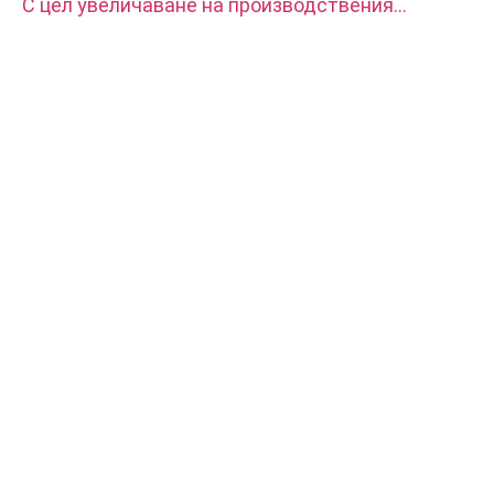
С цел увеличаване на производствения
капацитет, нашата фабрика закупи два
комплекта CITIZEN автоматична CNC стругова
машина.