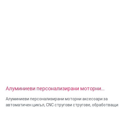
Алуминиеви персонализирани моторни
аксесоари за автоматичен цикъл, CNC стругови
Алуминиеви персонализирани моторни аксесоари за
стругове, обработващи части
автоматичен цикъл, CNC стругови стругове, обработващи
части
Материални възможности: CNC струговане и фрезоване
Материал: месинг, неръждаема стомана, въглеродна